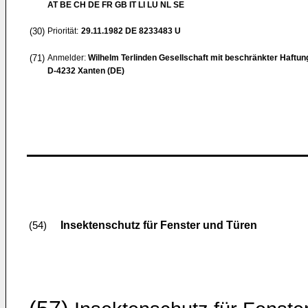
AT BE CH DE FR GB IT LI LU NL SE
(30)
Priorität:
29.11.1982
DE 8233483 U
(71)
Anmelder:
Wilhelm Terlinden Gesellschaft mit beschränkter Haftun
D-4232 Xanten (DE)
Insektenschutz für Fenster und Türen
(54)