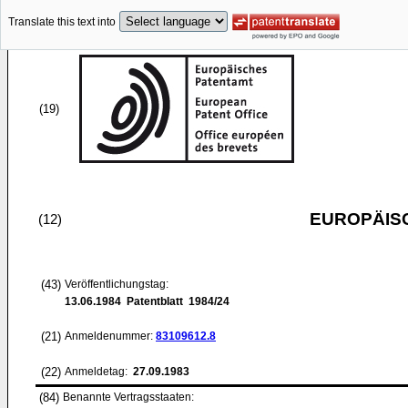
Translate this text into
(19)
EUROPÄIS
(12)
(43)
Veröffentlichungstag:
13.06.1984
Patentblatt 1984/24
(21)
Anmeldenummer:
83109612.8
(22)
Anmeldetag:
27.09.1983
(84)
Benannte Vertragsstaaten: