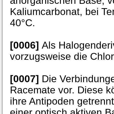
anorganischen Base, v
Kaliumcarbonat, bei T
40°C.
[0006]
Als Halogenderi
vorzugsweise die Chlor
[0007]
Die Verbindungen 
Racemate vor. Diese kö
ihre Antipoden getrenn
einer optisch aktiven Ba