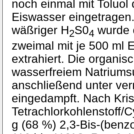
noch einmal mit Toluol d
Eiswasser eingetragen
wäßriger H
S0
wurde 
2
4
zweimal mit je 500 ml 
extrahiert. Die organi
wasserfreiem Natriumsu
anschließend unter ve
eingedampft. Nach Krist
Tetrachlorkohlenstoff/
g (68 %) 2,3-Bis-(benzo