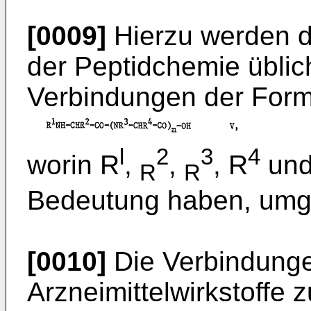
[0009]
Hierzu werden d
der Peptidchemie üblic
Verbindungen der Form
l
2
3
4
worin R
,
,
, R
und
R
R
Bedeutung haben, umg
[0010]
Die Verbindunge
Arzneimittelwirkstoffe