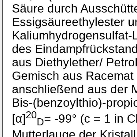
Säure durch Ausschütt
Essigsäureethylester u
Kaliumhydrogensulfat-L
des Eindampfrückstand
aus Diethylether/ Petro
Gemisch aus Racemat 
anschließend aus der M
Bis-(benzoylthio)-propi
20
[α]
= -99° (c = 1 in 
D
Mutterlauge der Kristall