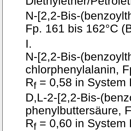
Diethylether/Petrolet
N-[2,2-Bis-(benzoylth
Fp. 161 bis 162°C (
I.
N-[2,2-Bis-(benzoylth
chlorphenylalanin, F
R
= 0,58 in System I
f
D,L-2-[2,2-Bis-(benz
phenylbuttersäure, F
R
= 0,60 in System I
f