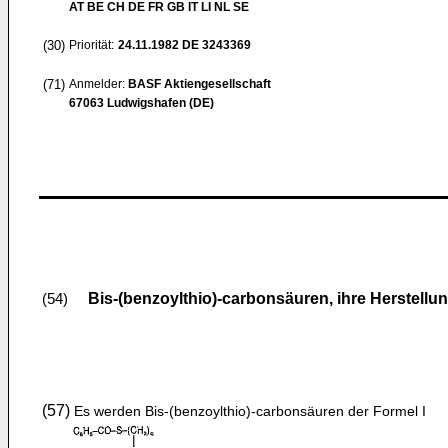
AT BE CH DE FR GB IT LI NL SE
(30)
Priorität:
24.11.1982
DE 3243369
(71)
Anmelder:
BASF Aktiengesellschaft
67063 Ludwigshafen (DE)
Bis-(benzoylthio)-carbonsäuren, ihre Herstell
(54)
(57)
Es werden Bis-(benzoylthio)-carbonsäuren der Formel I