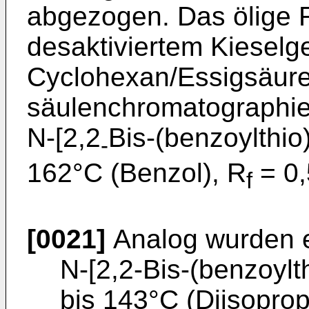
abgezogen. Das ölige 
desaktiviertem Kieselge
Cyclohexan/Essigsäuree
säulenchromatographier
N-[2,2
Bis-(benzoylthio)
-
162°C (Benzol), R
= 0,
f
[0021]
Analog wurden e
N-[2,2-Bis-(benzoylth
bis 143°C (Diisoprop