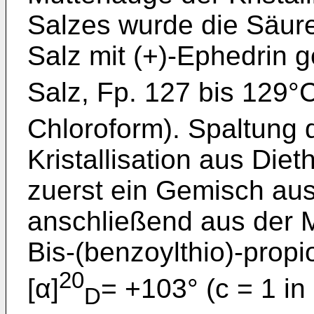
Salzes wurde die Säure 
Salz mit (+)-Ephedrin g
Salz, Fp. 127 bis 129°C
Chloroform). Spaltung 
Kristallisation aus Dieth
zuerst ein Gemisch au
anschließend aus der M
Bis-(benzoylthio)-propi
20
[α]
= +103° (c = 1 i
D