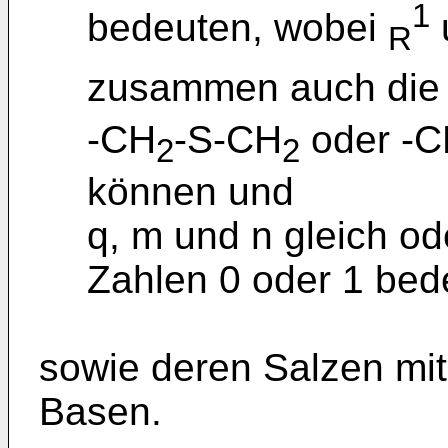
1
bedeuten, wobei
R
zusammen auch die 
-CH
-S-CH
oder -
2
2
können und
q, m und n gleich od
Zahlen 0 oder 1 bed
sowie deren Salzen mit
Basen.