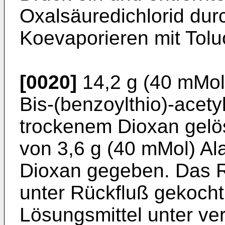
Oxalsäuredichlorid du
Koevaporieren mit Tolu
[0020]
14,2 g (40 mMol)
Bis-(benzoylthio)-acety
trockenem Dioxan gelö
von 3,6 g (40 mMol) Al
Dioxan gegeben. Das 
unter Rückfluß gekoch
Lösungsmittel unter v