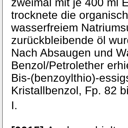
zweimal mit je 400 ml E
trocknete die organisc
wasserfreiem Natriumsu
zurückbleibende öl wurd
Nach Absaugen und W
Benzol/Petrolether erhi
Bis-(benzoylthio)-essi
Kristallbenzol, Fp. 82 
I.