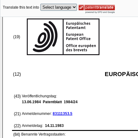
Translate this text into
(19)
EUROPÄIS
(12)
(43)
Veröffentlichungstag:
13.06.1984
Patentblatt 1984/24
(21)
Anmeldenummer:
83111353.5
(22)
Anmeldetag:
14.11.1983
(84)
Benannte Vertragsstaaten: