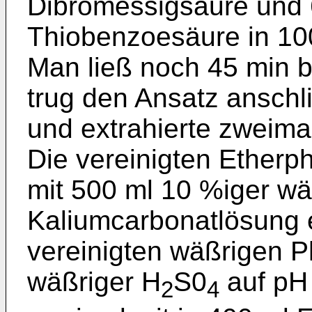
Dibromessigsäure und 6
Thiobenzoesäure in 100
Man ließ noch 45 min b
trug den Ansatz anschl
und extrahierte zweimal
Die vereinigten Ether
mit 500 ml 10 %iger wä
Kaliumcarbonatlösung e
vereinigten wäßrigen 
wäßriger H
S0
auf pH 
2
4