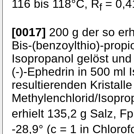
116 bis 118°C, R
= 0,41
f
[0017]
200 g der so er
Bis-(benzoylthio)-prop
Isopropanol gelöst und
(-)-Ephedrin in 500 ml 
resultierenden Kristall
Methylenchlorid/Isoprop
erhielt 135,2 g Salz, Fp
-28,9° (c = 1 in Chloro