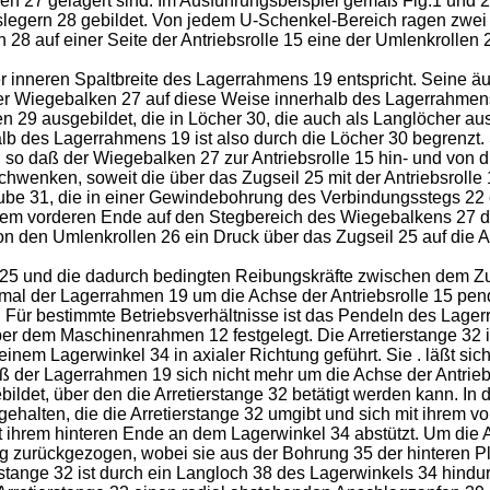
 27 gelagert sind. Im Ausführungsbeispiel gemäß Fig.1 und 2 
slegern 28 gebildet. Von jedem U-Schenkel-Bereich ragen zwei 
8 auf einer Seite der Antriebsrolle 15 eine der Umlenkrollen 26
r inneren Spaltbreite des Lagerrahmens 19 entspricht. Seine äu
der Wiegebalken 27 auf diese Weise innerhalb des Lagerrahmens
9 ausgebildet, die in Löcher 30, die auch als Langlöcher ausg
des Lagerrahmens 19 ist also durch die Löcher 30 begrenzt. S
5, so daß der Wiegebalken 27 zur Antriebsrolle 15 hin- und vo
hwenken, soweit die über das Zugseil 25 mit der Antriebsroll
aube 31, die in einer Gewindebohrung des Verbindungsstegs 22 
hrem vorderen Ende auf den Stegbereich des Wiegebalkens 27 d
on den Umlenkrollen 26 ein Druck über das Zugseil 25 auf die 
 25 und die dadurch bedingten Reibungskräfte zwischen dem Zu
nmal der Lagerrahmen 19 um die Achse der Antriebsrolle 15 pe
Für bestimmte Betriebsverhältnisse ist das Pendeln des Lagerr
ber dem Maschinenrahmen 12 festgelegt. Die Arretierstange 32
inem Lagerwinkel 34 in axialer Richtung geführt. Sie . läßt si
ß der Lagerrahmen 19 sich nicht mehr um die Achse der Antrieb
bildet, über den die Arretierstange 32 betätigt werden kann. In 
gehalten, die die Arretierstange 32 umgibt und sich mit ihrem v
it ihrem hinteren Ende an dem Lagerwinkel 34 abstützt. Um die 
ung zurückgezogen, wobei sie aus der Bohrung 35 der hinteren Pl
tange 32 ist durch ein Langloch 38 des Lagerwinkels 34 hind