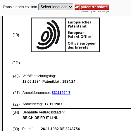
Translate this text into
(19)
(12)
(43)
Veröffentlichungstag:
13.06.1984
Patentblatt 1984/24
(21)
Anmeldenummer:
83111494.7
(22)
Anmeldetag:
17.11.1983
(84)
Benannte Vertragsstaaten:
BE CH DE FR IT LI NL
(30)
Priorität:
26.11.1982
DE 3243754