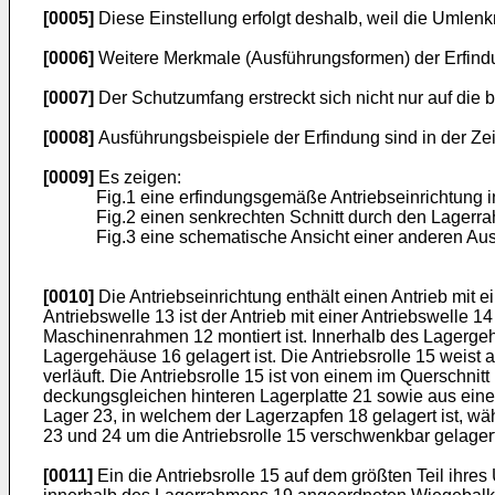
[0005]
Diese Einstellung erfolgt deshalb, weil die Umlen
[0006]
Weitere Merkmale (Ausführungsformen) der Erfind
[0007]
Der Schutzumfang erstreckt sich nicht nur auf di
[0008]
Ausführungsbeispiele der Erfindung sind in der Ze
[0009]
Es zeigen:
Fig.1 eine erfindungsgemäße Antriebseinrichtung i
Fig.2 einen senkrechten Schnitt durch den Lagerrahm
Fig.3 eine schematische Ansicht einer anderen Au
[0010]
Die Antriebseinrichtung enthält einen Antrieb mit
Antriebswelle 13 ist der Antrieb mit einer Antriebswelle 
Maschinenrahmen 12 montiert ist. Innerhalb des Lagergehä
Lagergehäuse 16 gelagert ist. Die Antriebsrolle 15 weist 
verläuft. Die Antriebsrolle 15 ist von einem im Querschni
deckungsgleichen hinteren Lagerplatte 21 sowie aus eine
Lager 23, in welchem der Lagerzapfen 18 gelagert ist, wäh
23 und 24 um die Antriebsrolle 15 verschwenkbar gelagert
[0011]
Ein die Antriebsrolle 15 auf dem größten Teil ih