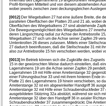
innerhalb des Lagerrahmens 19 angeordneten Wiegebalken
Profil-förmigen Mittelteil und von diesem abstehenden Au
wobei jeweils zwischen zwei deckungsgleichen Auslegern 2
[0012]
Der Wiegebalken 27 hat eine äußere Breite, die de
parallelen Oberflächen der Platten 20.und 21 ab, wobei 
Oberflächen des Wiegebalkens 27 sind abstehende Zapfen 2
Die Bewegungsmöglichkeit des Wiegebalkens 27 innerhalb 
deren Längsrichtung radial zur Achse der Antriebsrolle 1
Wiegebalken 27 sich um die Achse seiner Zapfen 29 versc
Umlenkrollen 26 dieses zulassen. Mittels einer Stellschr
27 dadurch beeinflussen, daß die Stellschraube 31 mit i
also zur Antriebsrolle 15 hin verschoben werden, wobei v
[0013]
Im Betrieb können sich die Zugkräfte des Zugseils
15 in der gewünschten Weise dadurch einstellen, daß ei
Lagerrahmens 19 um die Achse seiner Zapfen 29 pendelt. 
Lagerrahmen 19 mit Hilfe einer Arretierstange 32 gegenü
einer Führungsbuchse 33 und mit ihrem hinteren Ende in e
Platte 21 des Lagerrahmens 19 hinein verschieben, so da
Arretierstange 32 ist ein abgewinkelter Handgriff 36 ausge
Arretierstange 32 mit Hilfe einer Schraubendruckfeder 37 
ausgebildeten Stützring 32a abstützt, während sie sich m
Arretierstange 32 über den Handgriff 36 in axialer Richt
Schraubendruckfeder 37 zusammengedrückt. Die Arretiers