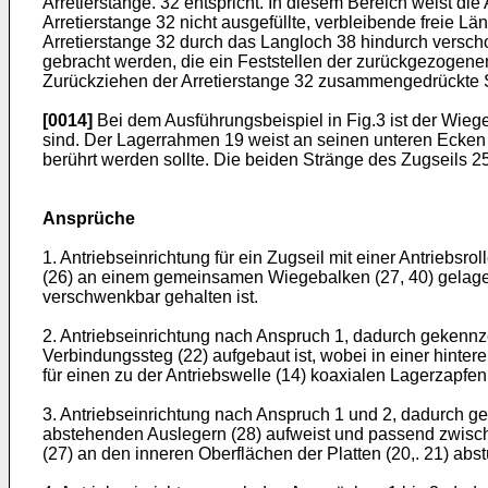
Arretierstange. 32 entspricht. In diesem Bereich weist di
Arretierstange 32 nicht ausgefüllte, verbleibende freie
Arretierstange 32 durch das Langloch 38 hindurch versc
gebracht werden, die ein Feststellen der zurückgezogene
Zurückziehen der Arretierstange 32 zusammengedrückte 
[0014]
Bei dem Ausführungsbeispiel in Fig.3 ist der Wie
sind. Der Lagerrahmen 19 weist an seinen unteren Ecken 
berührt werden sollte. Die beiden Stränge des Zugseils 2
Ansprüche
1. Antriebseinrichtung für ein Zugseil mit einer Antriebs
(26) an einem gemeinsamen Wiegebalken (27, 40) gelager
verschwenkbar gehalten ist.
2. Antriebseinrichtung nach Anspruch 1, dadurch gekennze
Verbindungssteg (22) aufgebaut ist, wobei in einer hinteren
für einen zu der Antriebswelle (14) koaxialen Lagerzapfen 
3. Antriebseinrichtung nach Anspruch 1 und 2, dadurch ge
abstehenden Auslegern (28) aufweist und passend zwisch
(27) an den inneren Oberflächen der Platten (20,. 21) abst