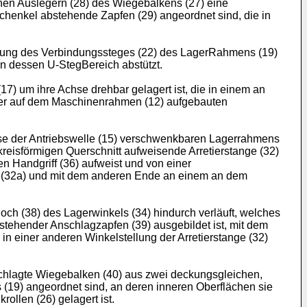
hen Auslegern (28) des Wiegebalkens (27) eine
chenkel abstehende Zapfen (29) angeordnet sind, die in
hrung des Verbindungssteges (22) des LagerRahmens (19)
an dessen U-StegBereich abstützt.
17) um ihre Achse drehbar gelagert ist, die in einem an
iner auf dem Maschinenrahmen (12) aufgebauten
chse der Antriebswelle (15) verschwenkbaren Lagerrahmens
kreisförmigen Querschnitt aufweisende Arretierstange (32)
n Handgriff (36) aufweist und von einer
ng (32a) und mit dem anderen Ende an einem an dem
och (38) des Lagerwinkels (34) hindurch verläuft, welches
bstehender Anschlagzapfen (39) ausgebildet ist, mit dem
in einer anderen Winkelstellung der Arretierstange (32)
schlagte Wiegebalken (40) aus zwei deckungsgleichen,
(19) angeordnet sind, an deren inneren Oberflächen sie
llen (26) gelagert ist.