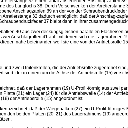
e Arretierstange 32 einen radial abstehenden Anschlagzapfen 39 a
 Länge des Langlochs 38. Durch Verschwenken der Arretierstange
hobene Anschlagzapfen 39 an der von der Schraubendruckfeder
n Arretierstange 32 dadurch ermöglicht, daß der Anschlag-zapf
Schraubendruckfeder 37 bleibt dann in ihrer zusammengedrück
gebalken 40 aus zwei deckungsgleichen parallelen Flacheisen a
zwei Anschlagrollen 41 auf, mit denen sich die Lagerrahmen 1
5.liegen nahe beieinander, weil sie eine von der Antriebsrolle
rolle und zwei Umlenkrollen, die der Antriebsrolle zugeordnet s
t sind, der in einem um die Achse der Antriebsrolle (15) vers
ichnet, daß der Lagerrahmen (19) U-Profil-förmig aus zwei para
 Platte (21) ein Lager (24) für die Antriebswelle (14) der Antrieb
(18) der Antriebsrolle (15) angeordnet ist.
kennzeichnet, daß der Wiegebalken (27) ein U-Profil-förmiges M
en den beiden Platten (20, 21) des Lagerrahmens (19) angeord
ützen.