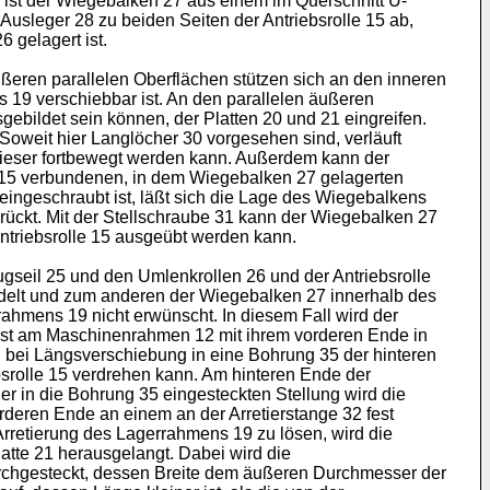
ist der Wiegebalken 27 aus einem im Querschnitt U-
Ausleger 28 zu beiden Seiten der Antriebsrolle 15 ab,
 gelagert ist.
ßeren parallelen Oberflächen stützen sich an den inneren
 19 verschiebbar ist. An den parallelen äußeren
ebildet sein können, der Platten 20 und 21 eingreifen.
oweit hier Langlöcher 30 vorgesehen sind, verläuft
n dieser fortbewegt werden kann. Außerdem kann der
e 15 verbundenen, in dem Wiegebalken 27 gelagerten
eingeschraubt ist, läßt sich die Lage des Wiegebalkens
rückt. Mit der Stellschraube 31 kann der Wiegebalken 27
Antriebsrolle 15 ausgeübt werden kann.
gseil 25 und den Umlenkrollen 26 und der Antriebsrolle
ndelt und zum anderen der Wiegebalken 27 innerhalb des
ahmens 19 nicht erwünscht. In diesem Fall wird der
 ist am Maschinenrahmen 12 mit ihrem vorderen Ende in
ch bei Längsverschiebung in eine Bohrung 35 der hinteren
srolle 15 verdrehen kann. Am hinteren Ende der
der in die Bohrung 35 eingesteckten Stellung wird die
orderen Ende an einem an der Arretierstange 32 fest
Arretierung des Lagerrahmens 19 zu lösen, wird die
atte 21 herausgelangt. Dabei wird die
urchgesteckt, dessen Breite dem äußeren Durchmesser der