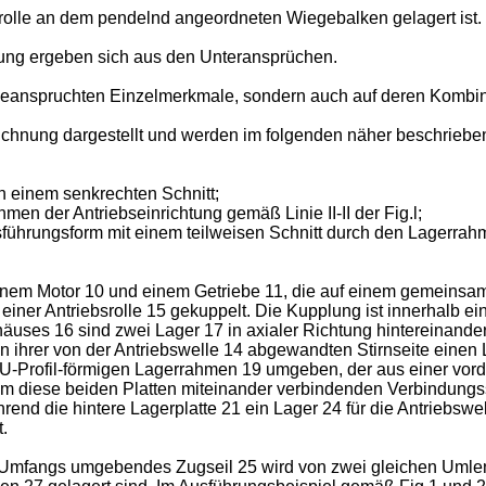
krolle an dem pendelnd angeordneten Wiegebalken gelagert ist.
ung ergeben sich aus den Unteransprüchen.
e beanspruchten Einzelmerkmale, sondern auch auf deren Kombin
ichnung dargestellt und werden im folgenden näher beschriebe
n einem senkrechten Schnitt;
en der Antriebseinrichtung gemäß Linie II-II der Fig.l;
sführungsform mit einem teilweisen Schnitt durch den Lagerrah
 einem Motor 10 und einem Getriebe 11, die auf einem gemeins
14 einer Antriebsrolle 15 gekuppelt. Die Kupplung ist innerhalb
uses 16 sind zwei Lager 17 in axialer Richtung hintereinander
an ihrer von der Antriebswelle 14 abgewandten Stirnseite einen 
tt U-Profil-förmigen Lagerrahmen 19 umgeben, der aus einer vord
m diese beiden Platten miteinander verbindenden Verbindungsst
rend die hintere Lagerplatte 21 ein Lager 24 für die Antriebswe
.
res Umfangs umgebendes Zugseil 25 wird von zwei gleichen Uml