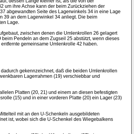
uf, dessen Länge kleiner ist, als die von der
 32 um ihre Achse kann der beim Zurückziehen der
 37 abgewandten Seite des Lagerwinkels 34 in eine Lage
en 39 an dem Lagerwinkel 34 anliegt. Die beim
ten Lage.
ufgebaut, zwischen denen die Umlenkrollen 26 gelagert
9 beim Pendeln an dem Zugseil 25 abstützt, wenn dieses
 15 entfernte gemeinsame Umlenkrolle 42 haben.
ind, dadurch gekennzeichnet, daß die beiden Umlenkrollen
chwenkbaren Lagerrahmen (19) verschiebbar und
llelen Platten (20, 21) und einem an diesen befestigten
srolle (15) und in einer vorderen Platte (20) ein Lager (23)
ittelteil mit an den U-Schenkeln ausgebildeten
net ist, wobei sich die U-Schenkel des Wiegebalkens