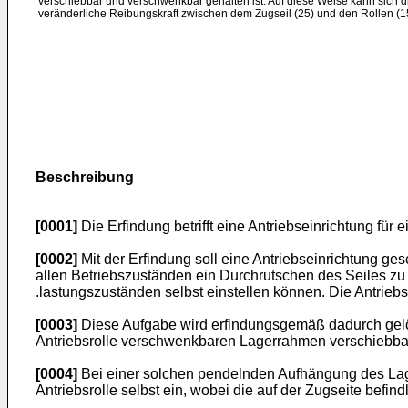
verschiebbar und verschwenkbar gehalten ist. Auf diese Weise kann sich di
veränderliche Reibungskraft zwischen dem Zugseil (25) und den Rollen (15
Beschreibung
[0001]
Die Erfindung betrifft eine Antriebseinrichtung für 
[0002]
Mit der Erfindung soll eine Antriebseinrichtung ge
allen Betriebszuständen ein Durchrutschen des Seiles zu
.lastungszuständen selbst einstellen können. Die Antriebs
[0003]
Diese Aufgabe wird erfindungsgemäß dadurch gelö
Antriebsrolle verschwenkbaren Lagerrahmen verschiebbar
[0004]
Bei einer solchen pendelnden Aufhängung des Lager
Antriebsrolle selbst ein, wobei die auf der Zugseite befin