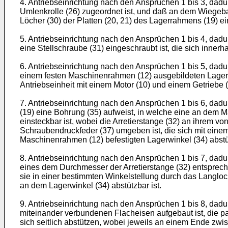
4. Antriebseinrichtung nach den Ansprüchen 1 bis 3, da
Umlenkrolle (26) zugeordnet ist, und daß an dem Wiegeba
Löcher (30) der Platten (20, 21) des Lagerrahmens (19) ei
5. Antriebseinrichtung nach den Ansprüchen 1 bis 4, d
eine Stellschraube (31) eingeschraubt ist, die sich inne
6. Antriebseinrichtung nach den Ansprüchen 1 bis 5, dadur
einem festen Maschinenrahmen (12) ausgebildeten Lagerg
Antriebseinheit mit einem Motor (10) und einem Getriebe (1
7. Antriebseinrichtung nach den Ansprüchen 1 bis 6, dad
(19) eine Bohrung (35) aufweist, in welche eine an dem M
einsteckbar ist, wobei die Arretierstange (32) an ihrem
Schraubendruckfeder (37) umgeben ist, die sich mit eine
Maschinenrahmen (12) befestigten Lagerwinkel (34) abstü
8. Antriebseinrichtung nach den Ansprüchen 1 bis 7, dadu
eines dem Durchmesser der Arretierstange (32) entspreche
sie in einer bestimmten Winkelstellung durch das Langloc
an dem Lagerwinkel (34) abstützbar ist.
9. Antriebseinrichtung nach den Ansprüchen 1 bis 8, dad
miteinander verbundenen Flacheisen aufgebaut ist, die p
sich seitlich abstützen, wobei jeweils an einem Ende zwi