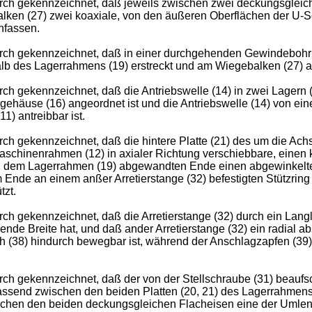
durch gekennzeichnet, daß jeweils zwischen zwei deckungsgleic
lken (27) zwei koaxiale, von den äußeren Oberflächen der U-S
nfassen.
adurch gekennzeichnet, daß in einer durchgehenden Gewindebo
rhalb des Lagerrahmens (19) erstreckt und am Wiegebalken (27) 
ch gekennzeichnet, daß die Antriebswelle (14) in zwei Lagern (
ehäuse (16) angeordnet ist und die Antriebswelle (14) von e
1) antreibbar ist.
urch gekennzeichnet, daß die hintere Platte (21) des um die A
aschinenrahmen (12) in axialer Richtung verschiebbare, einen 
 von dem Lagerrahmen (19) abgewandten Ende einen abgewinkelte
m Ende an einem anßer Arretierstange (32) befestigten Stützri
tzt.
rch gekennzeichnet, daß die Arretierstange (32) durch ein Langl
nde Breite hat, und daß ander Arretierstange (32) ein radial a
h (38) hindurch bewegbar ist, während der Anschlagzapfen (39) 
urch gekennzeichnet, daß der von der Stellschraube (31) beauf
assend zwischen den beiden Platten (20, 21) des Lagerrahmens 
schen den beiden deckungsgleichen Flacheisen eine der Umlenkro