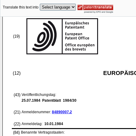
Translate this text into
(19)
EUROPÄIS
(12)
(43)
Veröffentlichungstag:
25.07.1984
Patentblatt 1984/30
(21)
Anmeldenummer:
84890007.2
(22)
Anmeldetag:
10.01.1984
(84)
Benannte Vertragsstaaten: