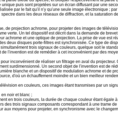
nique puis sont projetées sur un écran diffusant par une second
réalisée par le fait qu'il n'y qu'une seule image électronique ; 
 du spectre dans les deux réseaux de diffraction, et la saturati
nique, de projection achrome, pour projeter des images de télévis
me verte. Un tel dispositif est décrit dans la demande de brevet
ojecteur achrome et une optique de projection. La prise de vue es
ion des deux disques porte-filtres est synchronisée. Ce type de d
et simultanément trois signaux de couleurs, quelque soit le sta
 de l'invention est de remédier à cet inconvénient par des moy
é a pour inconvénient de réaliser un filtrage en aval du projecte
tilement surdimensionné. Un second objet de l'invention est de ré
lumière blanche et un dispositif de modulation achrome et de proj
source, d'où un échauffement moindre et un bien meilleur rende
 télévision en couleurs, ces images étant transmises par un si
en noir et blanc ;
nt en trois couleurs, la durée de chaque couleur étant égale à u
rs des trois signaux composants correspondant à une trame de l
leur aux moyens pour projeter, en synchronisme avec le changem