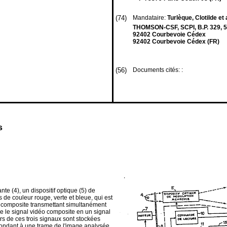
(74)
Mandataire:
Turlèque, Clotilde et 
THOMSON-CSF, SCPI, B.P. 329, 5
92402 Courbevoie Cédex
92402 Courbevoie Cédex (FR)
(56)
Documents cités: :
s
e (4), un dispositif optique (5) de
s de couleur rouge, verte et bleue, qui est
éo composite transmettant simultanément
 le signal vidéo composite en un signal
rs de ces trois signaux sont stockées
ondant à une trame de l'image analysée.