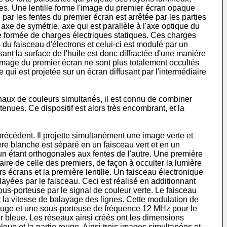
s. Une lentille forme l'image du premier écran opaque
ar les fentes du premier écran est arrêtée par les parties
 axe de symétrie, axe qui est parallèle à l'axe optique du
age formée de charges électriques statiques. Ces charges
 du faisceau d'électrons et celui-ci est modulé par un
rsant la surface de l'huile est donc diffractée d'une manière
l'image du premier écran ne sont plus totalement occultés
 qui est projetée sur un écran diffusant par l'intermédiaire
naux de couleurs simultanés, il est connu de combiner
tenues. Ce dispositif est alors très encombrant, et la
précédent. Il projette simultanément une image verte et
re blanche est séparé en un faisceau vert et en un
un étant orthogonales aux fentes de l'autre. Une première
re de celle des premiers, de façon à occulter la lumière
rs écrans et la première lentille. Un faisceau électronique
ayées par le faisceau. Ceci est réalisé en additionnant
us-porteuse par le signal de couleur verte. Le faisceau
 la vitesse de balayage des lignes. Cette modulation de
rouge et une sous-porteuse de fréquence 12 MHz pour le
r bleue. Les réseaux ainsi créés ont les dimensions
leue et la partie rouge. Ainsi trois images simultanées et