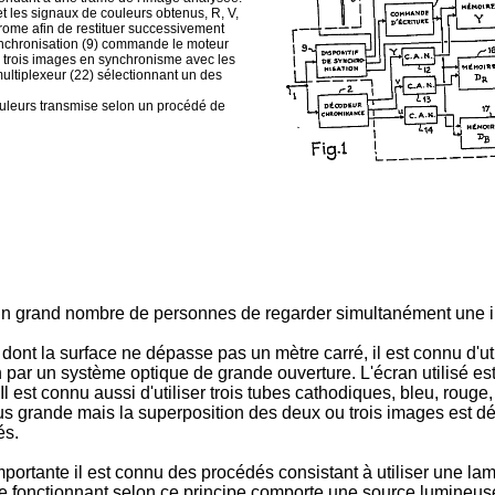
et les signaux de couleurs obtenus, R, V,
rome afin de restituer successivement
ynchronisation (9) commande le moteur
ces trois images en synchronisme avec les
ultiplexeur (22) sélectionnant un des
couleurs transmise selon un procédé de
 un grand nombre de personnes de regarder simultanément une i
dont la surface ne dépasse pas un mètre carré, il est connu d'u
 par un système optique de grande ouverture. L'écran utilisé est 
 Il est connu aussi d'utiliser trois tubes cathodiques, bleu, rouge
us grande mais la superposition des deux ou trois images est dél
és.
portante il est connu des procédés consistant à utiliser une lam
ome fonctionnant selon ce principe comporte une source lumineus