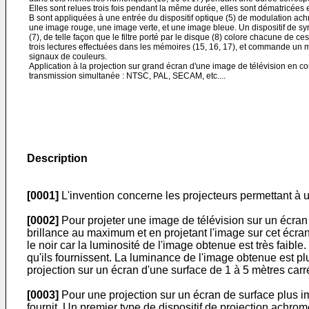
Elles sont relues trois fois pendant la même durée, elles sont dématricées 
B sont appliquées à une entrée du dispositif optique (5) de modulation ach
une image rouge, une image verte, et une image bleue. Un dispositif de s
(7), de telle façon que le filtre porté par le disque (8) colore chacune de 
trois lectures effectuées dans les mémoires (15, 16, 17), et commande un m
signaux de couleurs.
Application à la projection sur grand écran d'une image de télévision en 
transmission simultanée : NTSC, PAL, SECAM, etc....
Description
[0001]
L'invention concerne les projecteurs permettant à
[0002]
Pour projeter une image de télévision sur un écran 
brillance au maximum et en projetant l'image sur cet écran
le noir car la luminosité de l'image obtenue est très faible.
qu'ils fournissent. La luminance de l'image obtenue est pl
projection sur un écran d'une surface de 1 à 5 mètres carr
[0003]
Pour une projection sur un écran de surface plus im
fournit. Un premier type de dispositif de projection achr