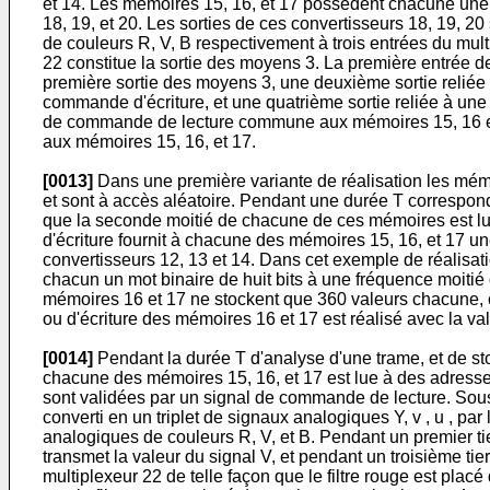
et 14. Les mémoires 15, 16, et 17 possèdent chacune une 
18, 19, et 20. Les sorties de ces convertisseurs 18, 19, 20 
de couleurs R, V, B respectivement à trois entrées du mult
22 constitue la sortie des moyens 3. La première entrée de
première sortie des moyens 3, une deuxième sortie reliée à
commande d'écriture, et une quatrième sortie reliée à un
de commande de lecture commune aux mémoires 15, 16 et 
aux mémoires 15, 16, et 17.
[0013]
Dans une première variante de réalisation les mémoi
et sont à accès aléatoire. Pendant une durée T correspon
que la seconde moitié de chacune de ces mémoires est lue
d'écriture fournit à chacune des mémoires 15, 16, et 17 u
convertisseurs 12, 13 et 14. Dans cet exemple de réalisati
chacun un mot binaire de huit bits à une fréquence moitié
mémoires 16 et 17 ne stockent que 360 valeurs chacune, ch
ou d'écriture des mémoires 16 et 17 est réalisé avec la va
[0014]
Pendant la durée T d'analyse d'une trame, et de st
chacune des mémoires 15, 16, et 17 est lue à des adresses 
sont validées par un signal de commande de lecture. Sous
converti en un triplet de signaux analogiques Y, v , u , pa
analogiques de couleurs R, V, et B. Pendant un premier tie
transmet la valeur du signal V, et pendant un troisième tie
multiplexeur 22 de telle façon que le filtre rouge est plac