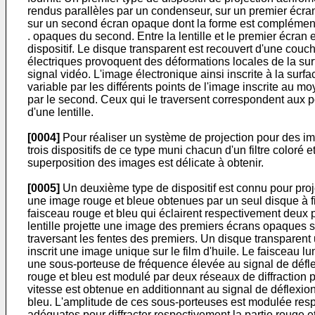
rendus parallèles par un condenseur, sur un premier écr
sur un second écran opaque dont la forme est complémentai
. opaques du second. Entre la lentille et le premier écran 
dispositif. Le disque transparent est recouvert d'une couc
électriques provoquent des déformations locales de la surf
signal vidéo. L'image électronique ainsi inscrite à la surfa
variable par les différents points de l'image inscrite au 
par le second. Ceux qui le traversent correspondent aux poi
d'une lentille.
[0004]
Pour réaliser un système de projection pour des im
trois dispositifs de ce type muni chacun d'un filtre coloré
superposition des images est délicate à obtenir.
[0005]
Un deuxième type de dispositif est connu pour proje
une image rouge et bleue obtenues par un seul disque à fi
faisceau rouge et bleu qui éclairent respectivement deux 
lentille projette une image des premiers écrans opaques 
traversant les fentes des premiers. Un disque transparent u
inscrit une image unique sur le film d'huile. Le faisceau 
une sous-porteuse de fréquence élevée au signal de déflex
rouge et bleu est modulé par deux réseaux de diffraction 
vitesse est obtenue en additionnant au signal de déflexi
bleu. L'amplitude de ces sous-porteuses est modulée respe
adéquates pour diffracter respectivement la partie rouge et