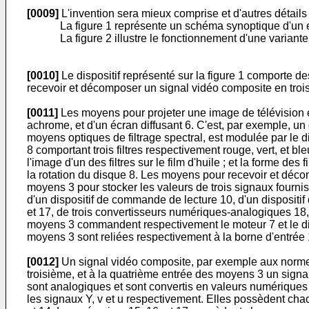
[0009]
L'invention sera mieux comprise et d'autres détails 
La figure 1 représente un schéma synoptique d'un ex
La figure 2 illustre le fonctionnement d'une variante 
[0010]
Le dispositif représenté sur la figure 1 comporte 
recevoir et décomposer un signal vidéo composite en trois
[0011]
Les moyens pour projeter une image de télévision e
achrome, et d'un écran diffusant 6. C'est, par exemple, un 
moyens optiques de filtrage spectral, est modulée par le dis
8 comportant trois filtres respectivement rouge, vert, et ble
l'image d'un des filtres sur le film d'huile ; et la forme des
la rotation du disque 8. Les moyens pour recevoir et déc
moyens 3 pour stocker les valeurs de trois signaux fournis 
d'un dispositif de commande de lecture 10, d'un dispositi
et 17, de trois convertisseurs numériques-analogiques 18,
moyens 3 commandent respectivement le moteur 7 et le di
moyens 3 sont reliées respectivement à la borne d'entrée 
[0012]
Un signal vidéo composite, par exemple aux normes
troisième, et à la quatrième entrée des moyens 3 un signa
sont analogiques et sont convertis en valeurs numériques
les signaux Y, v et u respectivement. Elles possèdent ch