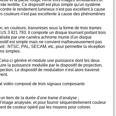
e lentille. Ce dispositif est plus simple qu'un système
par contre le rendement lumineux n'est pas excellent à cause
on des couleurs n'est pas excellente à cause des phénomènes
ion, en couleurs, transmises sous la forme de trois trames
 US 3 821 793. Il comporte un disque tournant portant trois
t réalisée par une caméra achrome munie d'un disque
ispositif est simple mais ne convient malheureusement pas
ndard : NTSC, PAL, SECAM, etc, pour permettre la réception
ens simples.
ur. Celui-ci génère et module une puissance dont les deux
duire la puissance modulée par le dispositif de projection,
ection. Le dispositif de modulation n'est alors traversé
ment.
gnal vidéo composé de trois signaux composants
n tiers de la durée d'une trame d'analyse ;
'image analysée, et pour fournir séquentiellement couleur
ent de couleur opéré par les moyens pour colorer.