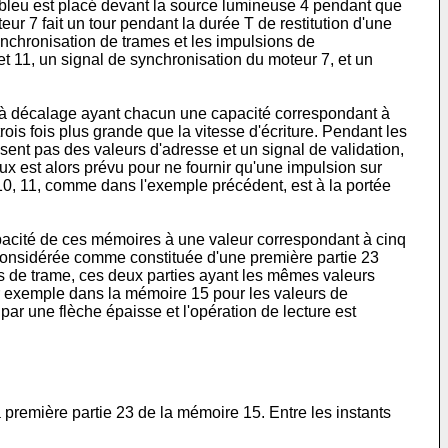
tre bleu est placé devant la source lumineuse 4 pendant que
eur 7 fait un tour pendant la durée T de restitution d'une
synchronisation de trames et les impulsions de
et 11, un signal de synchronisation du moteur 7, et un
s à décalage ayant chacun une capacité correspondant à
ois fois plus grande que la vitesse d'écriture. Pendant les
sent pas des valeurs d'adresse et un signal de validation,
 est alors prévu pour ne fournir qu'une impulsion sur
10, 11, comme dans l'exemple précédent, est à la portée
apacité de ces mémoires à une valeur correspondant à cinq
 considérée comme constituée d'une première partie 23
s de trame, ces deux parties ayant les mêmes valeurs
s par exemple dans la mémoire 15 pour les valeurs de
ar une flèche épaisse et l'opération de lecture est
 première partie 23 de la mémoire 15. Entre les instants