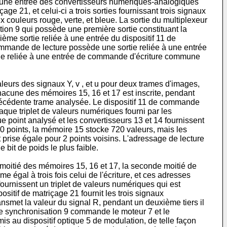
à une entrée des convertisseurs numériques-analogiques
age 21, et celui-ci a trois sorties fournissant trois signaux
 couleurs rouge, verte, et bleue. La sortie du multiplexeur
tion 9 qui possède une première sortie constituant la
ème sortie reliée à une entrée du dispositif 11 de
ommande de lecture possède une sortie reliée à une entrée
ie reliée à une entrée de commande d'écriture commune
leurs des signaux Y, v , et u pour deux trames d'images,
hacune des mémoires 15, 16 et 17 est inscrite, pendant
précédente trame analysée. Le dispositif 11 de commande
que triplet de valeurs numériques fourni par les
e point analysé et les convertisseurs 13 et 14 fournissent
0 points, la mémoire 15 stocke 720 valeurs, mais les
prise égale pour 2 points voisins. L'adressage de lecture
bit de poids le plus faible.
moitié des mémoires 15, 16 et 17, la seconde moitié de
égal à trois fois celui de l'écriture, et ces adresses
urnissent un triplet de valeurs numériques qui est
ositif de matriçage 21 fournit les trois signaux
ansmet la valeur du signal R, pendant un deuxième tiers il
f de synchronisation 9 commande le moteur 7 et le
is au dispositif optique 5 de modulation, de telle façon