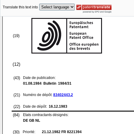
Translate this text into
(19)
(12)
(43)
Date de publication:
01.08.1984
Bulletin 1984/31
(21)
Numéro de dépôt:
83402443.2
(22)
Date de dépôt:
16.12.1983
(84)
Etats contractants désignés:
DE GB NL
(30)
Priorité:
21.12.1982
FR 8221394