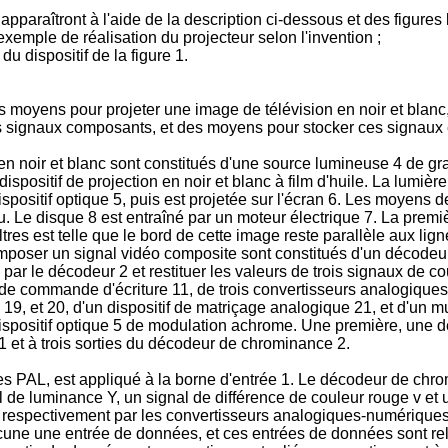
apparaîtront à l'aide de la description ci-dessous et des figure
emple de réalisation du projecteur selon l'invention ;
du dispositif de la figure 1.
des moyens pour projeter une image de télévision en noir et bla
 signaux composants, et des moyens pour stocker ces signaux et 
n noir et blanc sont constitués d'une source lumineuse 4 de gra
dispositif de projection en noir et blanc à film d'huile. La lumiè
positif optique 5, puis est projetée sur l'écran 6. Les moyens de 
u. Le disque 8 est entraîné par un moteur électrique 7. La première
 filtres est telle que le bord de cette image reste parallèle aux li
omposer un signal vidéo composite sont constitués d'un décodeu
par le décodeur 2 et restituer les valeurs de trois signaux de co
f de commande d'écriture 11, de trois convertisseurs analogiques
 19, et 20, d'un dispositif de matriçage analogique 21, et d'un 
spositif optique 5 de modulation achrome. Une première, une d
1 et à trois sorties du décodeur de chrominance 2.
 PAL, est appliqué à la borne d'entrée 1. Le décodeur de chrom
l de luminance Y, un signal de différence de couleur rouge v et 
 respectivement par les convertisseurs analogiques-numériques 1
acune une entrée de données, et ces entrées de données sont rel