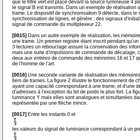
que le filtre vert est placé devant la source lumineuse 4 p
le signal B est transmis. Dans un exemple de réalisation où
trame. Le dispositif de synchronisation 9 détecte, dans le
synchronisation de lignes, et génère : des signaux d'initi
signal de commande du multiplexeur 22.
[0015]
Dans un autre exemple de réalisation, les mémoire
une trame. Un premier registre étant inscrit pendant qu'un
3 lectures un rebouclage assure la conservation des inform
mais une suite d'impulsions de commande de décalage, com
deux aux entrées de commande des mémoires 16 et 17 qui n
de l'homme de l'art.
[0016]
Une seconde variante de réalisation des mémoires 1
tiers de trames. La figure 2 illustre le fonctionnement 
ayant une capacité correspondant à une trame, et d'une d
d'adresses à l'exception du bit de poids le plus fort. La fi
luminance Y mais elles sont analogues et simultanées dans
représentée par une flèche mince.
[0017]
Entre les instants 0 et
les valeurs du signal de luminance correspondant à un prem