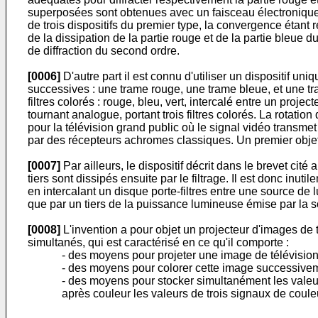
superposées sont obtenues avec un faisceau électronique u
de trois dispositifs du premier type, la convergence étant 
de la dissipation de la partie rouge et de la partie bleue
de diffraction du second ordre.
[0006]
D'autre part il est connu d'utiliser un dispositif u
successives : une trame rouge, une trame bleue, et une tra
filtres colorés : rouge, bleu, vert, intercalé entre un pr
tournant analogue, portant trois filtres colorés. La rotat
pour la télévision grand public où le signal vidéo transm
par des récepteurs achromes classiques. Un premier objet
[0007]
Par ailleurs, le dispositif décrit dans le brevet cit
tiers sont dissipés ensuite par le filtrage. Il est donc inu
en intercalant un disque porte-filtres entre une source de 
que par un tiers de la puissance lumineuse émise par la 
[0008]
L'invention a pour objet un projecteur d'images de
simultanés, qui est caractérisé en ce qu'il comporte :
- des moyens pour projeter une image de télévision 
- des moyens pour colorer cette image successiveme
- des moyens pour stocker simultanément les valeu
après couleur les valeurs de trois signaux de cou