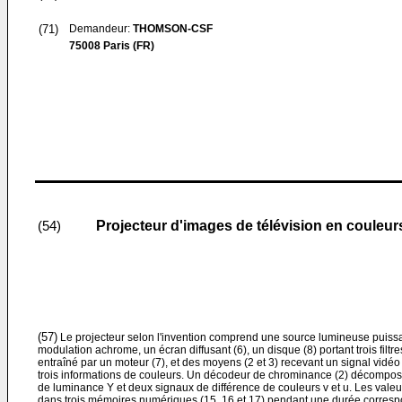
(71)
Demandeur:
THOMSON-CSF
75008 Paris (FR)
Projecteur d'images de télévision en couleur
(54)
(57)
Le projecteur selon l'invention comprend une source lumineuse puissant
modulation achrome, un écran diffusant (6), un disque (8) portant trois filtre
entraîné par un moteur (7), et des moyens (2 et 3) recevant un signal vid
trois informations de couleurs. Un décodeur de chrominance (2) décompose
de luminance Y et deux signaux de différence de couleurs v et u. Les valeu
dans trois mémoires numériques (15, 16 et 17) pendant une durée corresp