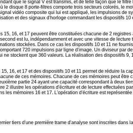
endant que le signal V est transmis, et de telle façon que le fil
 le disque 8 porte-filtres comporte trois secteurs colorés, le mot
 signal vidéo composite qui lui est appliqué, les impulsions de 
alisation et des signaux d'horloge commandant les dispositifs 10 
s 15, 16, et 17 peuvent être constituées chacune de 2 registre
 second est lu, indépendamment et avec une vitesse de lecture tr
ations stockées. Dans ce cas les dispositifs 10 et 11 ne fournis
portant 720 impulsions par ligne d'image. Un diviseur par deux
e stockent que 360 valeurs. La réalisation des dispositifs 9, 
5, 16, et 17 et des dispositifs 10 et 11 permet de réduire la c
de chacune de ces mémoires. Chacune de ces mémoires peut être
euxième partie 24 ayant une capacité correspondant à deux tier
gure 2 illustre les opérations d'écriture et de lecture effectuée
 les mémoires 16 et 17. L'opération d'écriture est représentée p
ier tiers d'une première trame d'analyse sont inscrites dans la