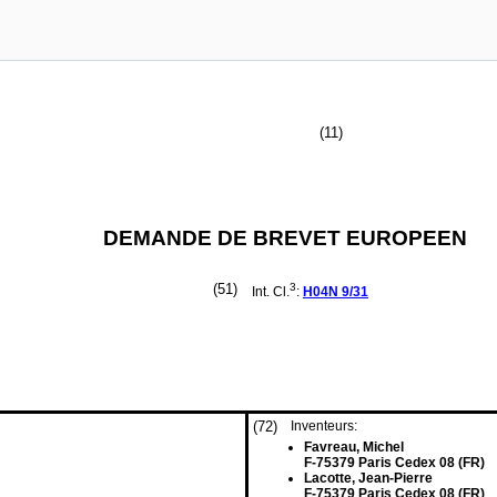
(11)
DEMANDE DE BREVET EUROPEEN
(51)
3
Int. Cl.
:
H04N
9/31
(72)
Inventeurs:
Favreau, Michel
F-75379 Paris Cedex 08 (FR)
Lacotte, Jean-Pierre
F-75379 Paris Cedex 08 (FR)