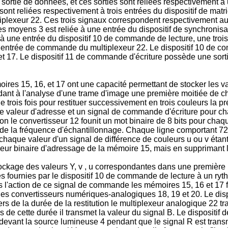
sortie de données, et ces sorties sont reliées respectivement 
sont reliées respectivement à trois entrées du dispositif de matriç
iplexeur 22. Ces trois signaux correspondent respectivement aux
s moyens 3 est reliée à une entrée du dispositif de synchronisa
 une entrée du dispositif 10 de commande de lecture, une troisi
e entrée de commande du multiplexeur 22. Le dispositif 10 de c
17. Le dispositif 11 de commande d'écriture possède une sort
res 15, 16, et 17 ont une capacité permettant de stocker les va
dant à l'analyse d'une trame d'image une première moitiée de c
 trois fois pour restituer successivement en trois couleurs la 
ne valeur d'adresse et un signal de commande d'écriture pour cha
on le convertisseur 12 founit un mot binaire de 8 bits pour chaqu
 de la fréquence d'échantillonnage. Chaque ligne comportant 72
aque valeur d'un signal de différence de couleurs u ou v étant 
leur binaire d'adressage de la mémoire 15, mais en supprimant le 
ockage des valeurs Y, v , u correspondantes dans une première 
fournies par le dispositif 10 de commande de lecture à un rythme 
 l'action de ce signal de commande les mémoires 15, 16 et 17 fo
r les convertisseurs numériques-analogiques 18, 19 et 20. Le disp
rs de la durée de la restitution le multiplexeur analogique 22 tr
rs de cette durée il transmet la valeur du signal B. Le dispositi
é devant la source lumineuse 4 pendant que le signal R est transm