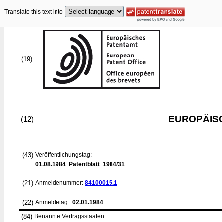
Translate this text into
(19)
EUROPÄIS
(12)
(43)
Veröffentlichungstag:
01.08.1984
Patentblatt 1984/31
(21)
Anmeldenummer:
84100015.1
(22)
Anmeldetag:
02.01.1984
(84)
Benannte Vertragsstaaten: