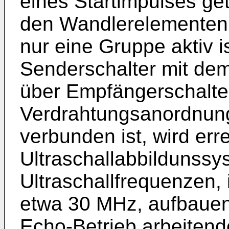
eines Startimpulses ge
den Wandlerelementen 
nur eine Gruppe aktiv is
Senderschalter mit de
über Empfängerschalter
Verdrahtungsanordnun
verbunden ist, wird err
Ultraschallabbildunssy
Ultraschallfrequenzen,
etwa 30 MHz, aufbauen 
Echo-Betrieb arbeiten