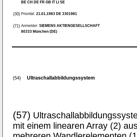
BE CH DE FR GB IT LI SE
(30)
Priorität:
21.01.1983
DE 3301981
(71)
Anmelder:
SIEMENS AKTIENGESELLSCHAFT
80333 München (DE)
Ultraschallabbildungssystem
(54)
(57)
Ultraschallabbildungssyst
mit einem linearen Array (2) au
mehreren Wandlerelementen (1