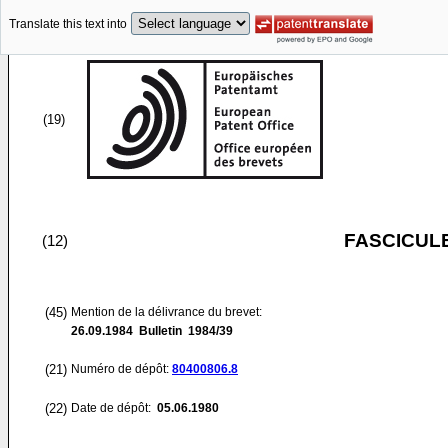
Translate this text into
(19)
FASCICUL
(12)
(45)
Mention de la délivrance du brevet:
26.09.1984
Bulletin 1984/39
(21)
Numéro de dépôt:
80400806.8
(22)
Date de dépôt:
05.06.1980