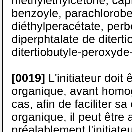
méthyléthylcétone, capr
benzoyle, parachloroben
diéthylperacétate, perbe
diperphtalate de ditertio
ditertiobutyle-peroxyde
[0019]
L'initiateur doit
organique, avant homog
cas, afin de faciliter s
organique, il peut êtr
préalablement l'initiate