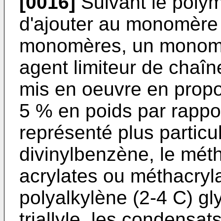
[0016]
Suivant le polymè
d'ajouter au monomère
monomères, un monomèr
agent limiteur de chaîn
mis en oeuvre en propo
5 % en poids par rappo
représenté plus particu
divinylbenzène, le méth
acrylates ou méthacry
polyalkylène (2-4 C) gl
triallyle, les condensa