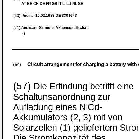
AT BE CH DE FR GB IT LI LU NL SE
(30)
Priority:
10.02.1983
DE 3304643
(71)
Applicant:
Siemens Aktiengesellschaft
()
Circuit arrangement for charging a battery with 
(54)
(57)
Die Erfindung betrifft eine
Schaltunsanordnung zur
Aufladung eines NiCd-
Akkumulators (2, 3) mit von
Solarzellen (1) geliefertem Stro
Die Stromkapazität des