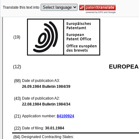
Translate this text into
(19)
EUROPEAN
(12)
(88)
Date of publication A3:
26.09.1984
Bulletin 1984/39
(43)
Date of publication A2:
22.08.1984
Bulletin 1984/34
(21)
Application number:
84100924
(22)
Date of filing:
30.01.1984
(84)
Designated Contracting States: