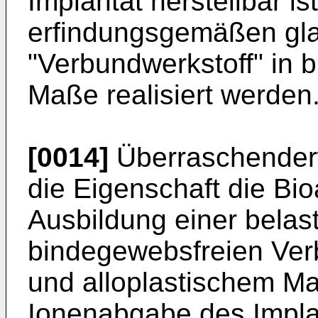
Implantat herstellbar i
erfindungsgemäßen gl
"Verbundwerkstoff" in 
Maße realisiert werden
[0014]
Überraschenderw
die Eigenschaft die Bioa
Ausbildung einer belas
bindegewebsfreien Ve
und alloplastischem Mat
Ionenabgabe des Implan