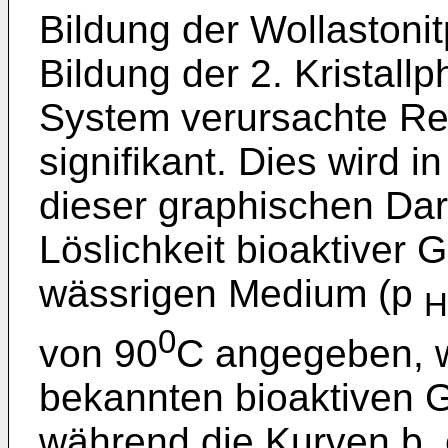
Bildung der Wollastoni
Bildung der 2. Kristall
System verursachte Red
signifikant. Dies wird i
dieser graphischen Darst
Löslichkeit bioaktiver
wässrigen Medium (p
H
0
von 90
C angegeben, w
bekannten bioaktiven G
während die Kurven b, 