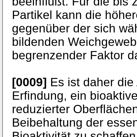
beeinflußt. Für die bis
Partikel kann die höher
gegenüber der sich wä
bildenden Weichgewebes
begrenzender Faktor da
[0009]
Es ist daher die
Erfindung, ein bioaktiv
reduzierter Oberflächen
Beibehaltung der essen
Bioaktivität zu schaffen