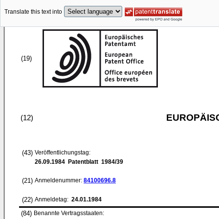
Translate this text into
(19)
EUROPÄIS
(12)
(43)
Veröffentlichungstag:
26.09.1984
Patentblatt 1984/39
(21)
Anmeldenummer:
84100696.8
(22)
Anmeldetag:
24.01.1984
(84)
Benannte Vertragsstaaten: