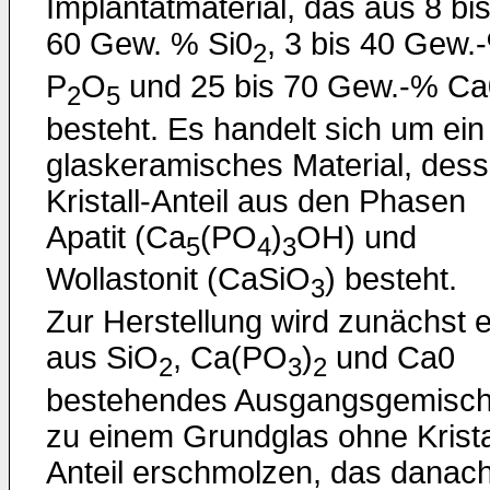
Implantatmaterial, das aus 8 bi
60 Gew. % Si0
, 3 bis 40 Gew.
2
P
O
und 25 bis 70 Gew.-% Ca
2
5
besteht. Es handelt sich um ein
glaskeramisches Material, des
Kristall-Anteil aus den Phasen
Apatit (Ca
(PO
)
OH) und
5
4
3
Wollastonit (CaSiO
) besteht.
3
Zur Herstellung wird zunächst e
aus SiO
, Ca(PO
)
und Ca0
2
3
2
bestehendes Ausgangsgemisc
zu einem Grundglas ohne Krista
Anteil erschmolzen, das danac