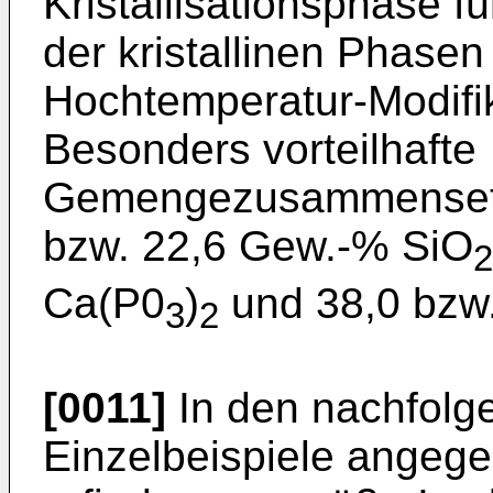
Kristallisationsphase f
der kristallinen Phasen 
Hochtemperatur-Modifi
Besonders vorteilhafte
Gemengezusammensetz
bzw. 22,6 Gew.-% SiO
2
Ca(P0
)
und 38,0 bzw
3
2
[0011]
In den nachfolg
Einzelbeispiele angege