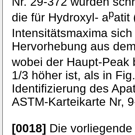
Nr. 29-372 wurden schra
p
die für Hydroxyl- a
atit
Intensitätsmaxima sic
Hervorhebung aus dem 
wobei der Haupt-Peak b
1/3 höher ist, als in Fig
Identifizierung des Apat
ASTM-Karteikarte Nr, 9
[0018]
Die vorliegende