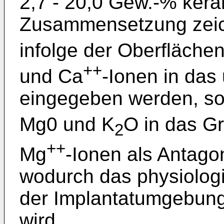
2,7 - 20,0 Gew.-% keram
Zusammensetzung zeich
infolge der Oberflächen
++
und Ca
-Ionen in da
eingegeben werden, so
Mg0 und K
O in das G
2
++
Mg
-Ionen als Antag
wodurch das physiologi
der Implantatumgebung 
wird.