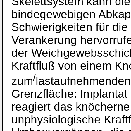
Skelettsystem kann die
bindegewebigen Abkaps
Schwierigkeiten für die 
Verankerung hervorrufe
der Weichgewebsschich
Kraftfluß von einem Kn
/
zum
lastaufnehmenden
Grenzfläche: Implantat
reagiert das knöchern
unphysiologische Kraftf