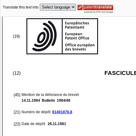
Translate this text into
(19)
FASCICUL
(12)
(45)
Mention de la délivrance du brevet:
14.11.1984
Bulletin 1984/46
(21)
Numéro de dépôt:
81401876.8
(22)
Date de dépôt:
26.11.1981