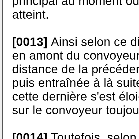
principal au moment où
atteint.
[0013]
Ainsi selon ce di
en amont du convoyeur p
distance de la précéden
puis entraînée à là sui
cette dernière s'est él
sur le convoyeur toujo
[0014]
Toutefois, selon