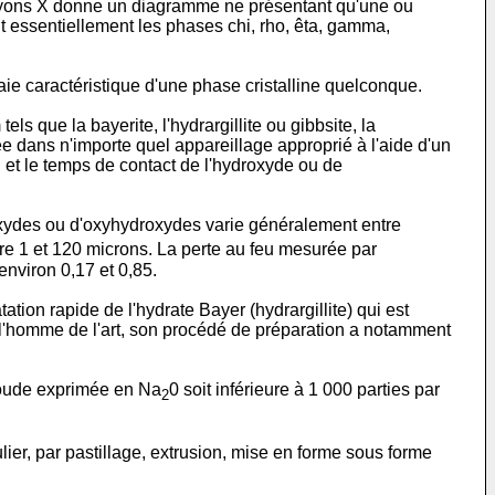
 rayons X donne un diagramme ne présentant qu'une ou
t essentiellement les phases chi, rho, êta, gamma,
e caractéristique d'une phase cristalline quelconque.
 que la bayerite, l'hydrargillite ou gibbsite, la
e dans n'importe quel appareillage approprié à l'aide d'un
 et le temps de contact de l'hydroxyde ou de
oxydes ou d'oxyhydroxydes varie généralement entre
tre 1 et 120 microns. La perte au feu mesurée par
environ 0,17 et 0,85.
ion rapide de l'hydrate Bayer (hydrargillite) qui est
e l'homme de l'art, son procédé de préparation a notamment
 soude exprimée en Na
0 soit inférieure à 1 000 parties par
2
ier, par pastillage, extrusion, mise en forme sous forme