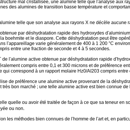
ructure mal cristallisée, une alumine telle que l'analyse aux
ines des alumines de transition basse température et comportan
lumine telle que son analyse aux rayons X ne décèle aucune rai
tenue par déshydratation rapide des hydroxydes d'aluminium tels
a boehmite et le diaspore. Cette déshydratation peut être opéré
ns l'appareillage varie généralement de 400 à 1 200 °C environ
pris entre une fraction de seconde et 4 à 5 secondes.
de l'alumine active obtenue par déshydratation rapide d'hydr
néralement compris entre 0,1 et 300 microns et de préférence en
ce qui correspond à un rapport molaire Hz0/AI203 compris entre 
ise de préférence une alumine active provenant de la déshydratat
et très bon marché ; une telle alumine active est bien connue d
telle quelle ou avoir été traitée de façon à ce que sa teneur en
oyée ou non.
lon les méthodes bien connues de l'homme de l'art et, en particul