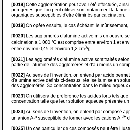
[0018]
Cette agglomération peut avoir été effectuée, ains
porogènes que l'on peut utiliser sont notamment la farine 
organiques susceptibles d'être éliminés par calcination.
[0019]
On opère ensuite, le cas échéant, le mûrissement, 
[0020]
Les agglomérés d'alumine active mis en oeuvre selo
calcination à 1 000 °C est comprise entre environ 1 et en
3
entre environ 0,45 et environ 1,2 cm
/g.
[0021]
Les agglomérés d'alumine active sont traités selo
partie de l'alumine des agglomérés et d'au moins un com
[0022]
Au sens de l'invention, on entend par acide permet
d'alumine active définis ci-dessus, réalise la mise en so
des agglomérés. Sa concentration dans le milieu aqueux de
[0023]
On utilisera de préférence les acides forts tels que 
concentration telle que leur solution aqueuse présente un 
[0024]
Au sens de l'invention, on entend par composé app
n
3+
un anion A-
susceptible de former avec les cations Al
d
[0025]
Un cas particulier de ces composés peut être illust