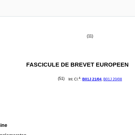
(11)
FASCICULE DE BREVET EUROPEEN
(51)
4
Int. Cl.
:
B01J
21/04
,
B01J
20/08
ine