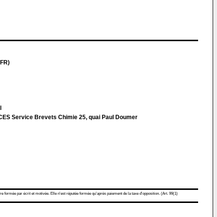
(FR)
l
Service Brevets Chimie 25, quai Paul Doumer
re formée par écrit et motivée. Elle n'est réputée formée qu'après paiement de la taxe d'opposition. (Art. 99(1)