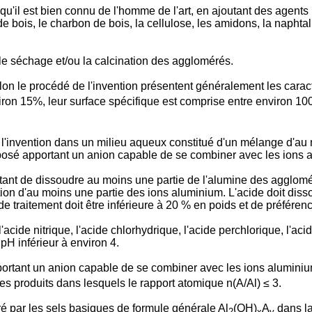
i qu'il est bien connu de l'homme de l'art, en ajoutant des age
de bois, le charbon de bois, la cellulose, les amidons, la napht
le séchage et/ou la calcination des agglomérés.
n le procédé de l'invention présentent généralement les caracté
viron 15%, leur surface spécifique est comprise entre environ 10
n l'invention dans un milieu aqueux constitué d'un mélange d'a
posé apportant un anion capable de se combiner avec les ions a
tant de dissoudre au moins une partie de l'alumine des agglomé
lution d'au moins une partie des ions aluminium. L'acide doit di
 traitement doit être inférieure à 20 % en poids et de préféren
l'acide nitrique, l'acide chlorhydrique, l'acide perchlorique, l'a
pH inférieur à environ 4.
ortant un anion capable de se combiner avec les ions aluminium
es produits dans lesquels le rapport atomique n(A/Al) ≤ 3.
ré par les sels basiques de formule générale Al
(OH)
A
dans la
2
x
y