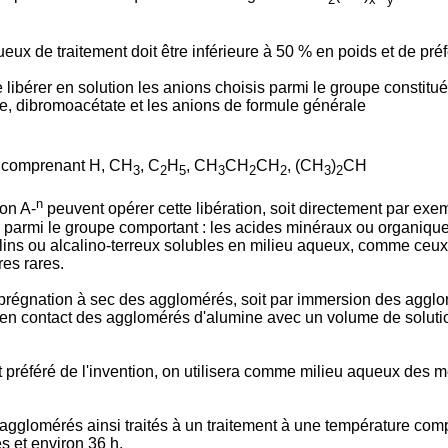
ux de traitement doit être inférieure à 50 % en poids et de pré
bérer en solution les anions choisis parmi le groupe constitué pa
te, dibromoacétate et les anions de formule générale
pe comprenant H, CH
, C
H
, CH
CH
CH
, (CH
)
CH
3
2
5
3
2
2
3
2
n
on A-
peuvent opérer cette libération, soit directement par exe
armi le groupe comportant : les acides minéraux ou organiques
alcalins ou alcalino-terreux solubles en milieu aqueux, comme c
res rares.
 imprégnation à sec des agglomérés, soit par immersion des agg
e en contact des agglomérés d'alumine avec un volume de solutio
référé de l'invention, on utilisera comme milieu aqueux des mél
lomérés ainsi traités à un traitement à une température compr
 et environ 36 h.