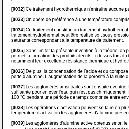
[0032]
Ce traitement hydrothermique n'entraîne aucune pe
[0033]
On opère de préférence à une température comprise
[0034]
Ce traitement constitue un traitement hydrothermal
traitement hydrothermal peut être réalisé soit sous press
saturante correspondant à la température de traitement.
[0035]
Sans limiter la présente invention à la théorie, on 
permet la formation des produits décrits ci-dessus lors du
notamment leur excellente résistance thermique et hydro
[0036]
De plus, la concentration de l'acide et du composé 
perte d'alumine. L'augmentation de la porosité à la suite
[0037]
Les agglomérés ainsi traités sont ensuite éventue
suffisante pour enlever l'eau qui n'est pas chimiquement 
100 °C pendant une période de temps comprise entre envi
[0038]
Les opérations d'activation peuvent se faire en pl
température d'activation les agglomérés d'alumine présenten
[0039]
Les agglomérés d'alumine active obtenus selon le pr