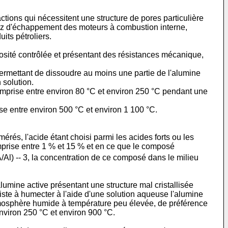
ions qui nécessitent une structure de pores particulière
 gaz d'échappement des moteurs à combustion interne,
its pétroliers.
osité contrôlée et présentant des résistances mécanique,
ermettant de dissoudre au moins une partie de l'alumine
solution.
mprise entre environ 80 °C et environ 250 °C pendant une
e entre environ 500 °C et environ 1 100 °C.
rés, l'acide étant choisi parmi les acides forts ou les
omprise entre 1 % et 15 % et en ce que le composé
Al) -- 3, la concentration de ce composé dans le milieu
umine active présentant une structure mal cristallisée
ste à humecter à l'aide d'une solution aqueuse l'alumine
 atmosphère humide à température peu élevée, de préférence
nviron 250 °C et environ 900 °C.