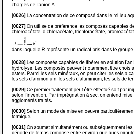
charges de l'anion A.
[0026]
La concentration de ce composé dans le milieu aque
[0027]
On utilise de préférence les composés capables de li
chloroacétate, dichloracétate, trichloracétate, bromoacéta
dans laquelle R représente un radical pris dans le grou
[0028]
Les composés capables de libérer en solution l'ani
hydrolyse. Les composés peuvent notamment être choisis p
esters. Parmi les sels minéraux, on peut citer les sels 
les sels d'ammonium, les sels d'aluminium, les sels de ter
[0029]
Ce premier traitement peut être effectué soit par
selon l'invention. Par imprégnation à sec, on entend mis
agglomérés traités.
[0030]
Selon un mode de mise en oeuvre particulièrement p
formique.
[0031]
On soumet simultanément ou subséquemment les agg
période de temps comprise entre environ quelques minutes