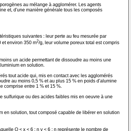
nts porogènes au mélange à agglomérer. Les agents
aline et, d'une manière générale tous les composés
ristiques suivantes : leur perte au feu mesurée par
2
0 et environ 350 m
/g, leur volume poreux total est compris
u moins un acide permettant de dissoudre au moins une
luminium en solution.
rés tout acide qui, mis en contact avec les agglomérés
ssoudre au moins 0,5 % et au plus 15 % en poids d'alumine
ce comprise entre 1 % et 15 %.
cide sulfurique ou des acides faibles mis en oeuvre à une
 en solution, tout composé capable de libérer en solution
quelle O < x < 6 ; n y < 6 ; n représente le nombre de