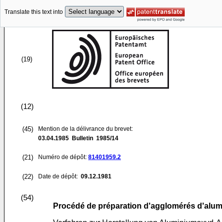
Translate this text into
(19)
(12)
(45)
Mention de la délivrance du brevet:
03.04.1985
Bulletin 1985/14
(21)
Numéro de dépôt:
81401959.2
(22)
Date de dépôt:
09.12.1981
(54)
Procédé de préparation d'agglomérés d'alum