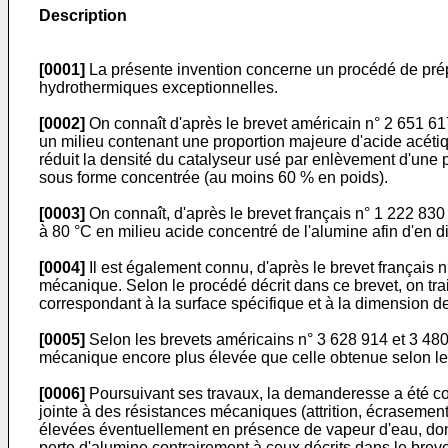
Description
[0001]
La présente invention concerne un procédé de prép
hydrothermiques exceptionnelles.
[0002]
On connaît d'après le brevet américain n° 2 651 6
un milieu contenant une proportion majeure d'acide acéti
réduit la densité du catalyseur usé par enlèvement d'une 
sous forme concentrée (au moins 60 % en poids).
[0003]
On connaît, d'après le brevet français n° 1 222 830
à 80 °C en milieu acide concentré de l'alumine afin d'en d
[0004]
Il est également connu, d'après le brevet françai
mécanique. Selon le procédé décrit dans ce brevet, on tra
correspondant à la surface spécifique et à la dimension d
[0005]
Selon les brevets américains n° 3 628 914 et 3 48
mécanique encore plus élevée que celle obtenue selon le b
[0006]
Poursuivant ses travaux, la demanderesse a été co
jointe à des résistances mécaniques (attrition, écraseme
élevées éventuellement en présence de vapeur d'eau, donc
perte d'alumine contrairement à ceux décrits dans le breve