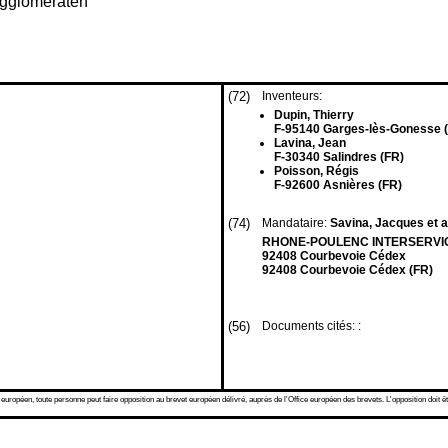
Agglomeraten
(72)
Inventeurs:
Dupin, Thierry
F-95140 Garges-lès-Gonesse 
Lavina, Jean
F-30340 Salindres (FR)
Poisson, Régis
F-92600 Asnières (FR)
(74)
Mandataire:
Savina, Jacques et a
RHONE-POULENC INTERSERVICES 
92408 Courbevoie Cédex
92408 Courbevoie Cédex (FR)
(56)
Documents cités: :
 européen, toute personne peut faire opposition au brevet européen délivré, auprès de l'Office européen des brevets. L'opposition doit êt