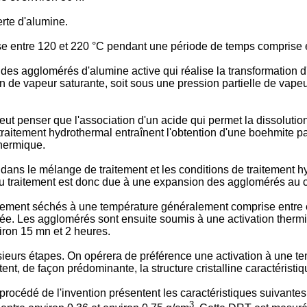
rte d'alumine.
 entre 120 et 220 °C pendant une période de temps comprise e
 des agglomérés d'alumine active qui réalise la transformation 
ion de vapeur saturante, soit sous une pression partielle de vap
peut penser que l'association d'un acide qui permet la dissolutio
 traitement hydrothermal entraînent l'obtention d'une boehmite p
thermique.
dans le mélange de traitement et les conditions de traitement hy
 du traitement est donc due à une expansion des agglomérés au c
llement séchés à une température généralement comprise entre
liée. Les agglomérés sont ensuite soumis à une activation ther
ron 15 mn et 2 heures.
usieurs étapes. On opérera de préférence une activation à une t
t, de façon prédominante, la structure cristalline caractéristiqu
océdé de l'invention présentent les caractéristiques suivantes 
3.