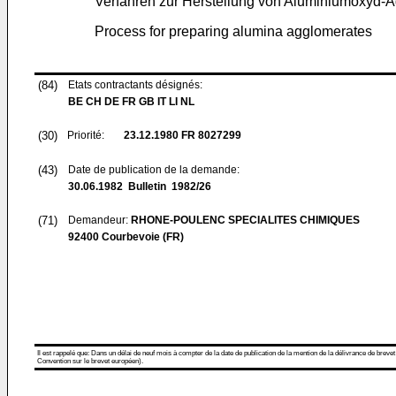
Verfahren zur Herstellung von Aluminiumoxyd-
Process for preparing alumina agglomerates
(84)
Etats contractants désignés:
BE CH DE FR GB IT LI NL
(30)
Priorité:
23.12.1980
FR 8027299
(43)
Date de publication de la demande:
30.06.1982
Bulletin 1982/26
(71)
Demandeur:
RHONE-POULENC SPECIALITES CHIMIQUES
92400 Courbevoie (FR)
Il est rappelé que: Dans un délai de neuf mois à compter de la date de publication de la mention de la délivrance de brevet
Convention sur le brevet européen).