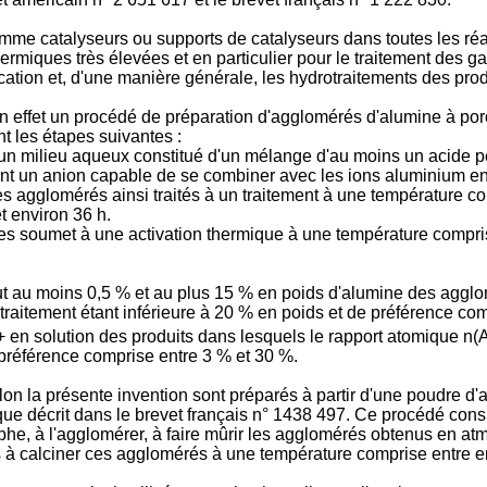
me catalyseurs ou supports de catalyseurs dans toutes les réact
ermiques très élevées et en particulier pour le traitement des
fication et, d'une manière générale, les hydrotraitements des produ
 effet un procédé de préparation d'agglomérés d'alumine à por
t les étapes suivantes :
 un milieu aqueux constitué d'un mélange d'au moins un acide p
t un anion capable de se combiner avec les ions aluminium en 
agglomérés ainsi traités à un traitement à une température co
t environ 36 h.
es soumet à une activation thermique à une température compris
t au moins 0,5 % et au plus 15 % en poids d'alumine des agglomé
 traitement étant inférieure à 20 % en poids et de préférence c
en solution des produits dans lesquels le rapport atomique n(A/
 préférence comprise entre 3 % et 30 %.
 la présente invention sont préparés à partir d'une poudre d'al
ue décrit dans le brevet français n° 1438 497. Ce procédé consi
orphe, à l'agglomérer, à faire mûrir les agglomérés obtenus en
s à calciner ces agglomérés à une température comprise entre e