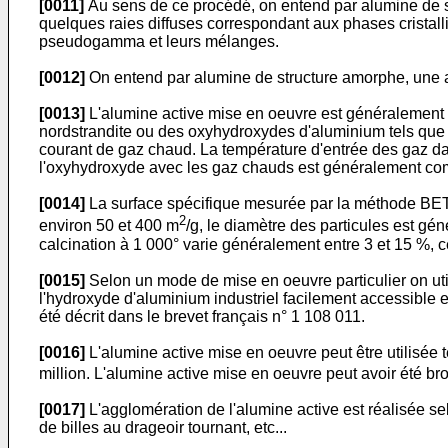
[0011]
Au sens de ce procédé, on entend par alumine de st
quelques raies diffuses correspondant aux phases cristall
pseudogamma et leurs mélanges.
[0012]
On entend par alumine de structure amorphe, une a
[0013]
L'alumine active mise en oeuvre est généralement ob
nordstrandite ou des oxyhydroxydes d'aluminium tels que l
courant de gaz chaud. La température d'entrée des gaz da
l'oxyhydroxyde avec les gaz chauds est généralement com
[0014]
La surface spécifique mesurée par la méthode BET 
2
environ 50 et 400 m
/g, le diamètre des particules est gé
calcination à 1 000° varie généralement entre 3 et 15 %, 
[0015]
Selon un mode de mise en oeuvre particulier on util
l'hydroxyde d'aluminium industriel facilement accessible 
été décrit dans le brevet français n° 1 108 011.
[0016]
L'alumine active mise en oeuvre peut être utilisée 
million. L'alumine active mise en oeuvre peut avoir été br
[0017]
L'agglomération de l'alumine active est réalisée se
de billes au drageoir tournant, etc...