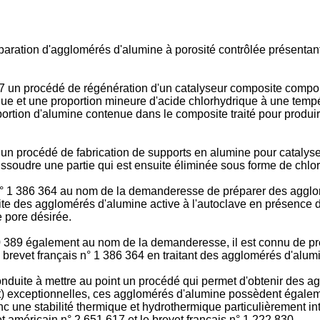
aration d'agglomérés d'alumine à porosité contrôlée présentan
17 un procédé de régénération d'un catalyseur composite compor
que et une proportion mineure d'acide chlorhydrique à une temp
portion d'alumine contenue dans le composite traité pour produi
 un procédé de fabrication de supports en alumine pour catalyse
issoudre une partie qui est ensuite éliminée sous forme de chlo
s n° 1 386 364 au nom de la demanderesse de préparer des aggl
ite des agglomérés d'alumine active à l'autoclave en présence d
e pore désirée.
0 389 également au nom de la demanderesse, il est connu de p
revet français n° 1 386 364 en traitant des agglomérés d'alumin
nduite à mettre au point un procédé qui permet d'obtenir des a
nt) exceptionnelles, ces agglomérés d'alumine possèdent égale
 une stabilité thermique et hydrothermique particulièrement in
t américain n° 2 651 617 et le brevet français n° 1 222 830.