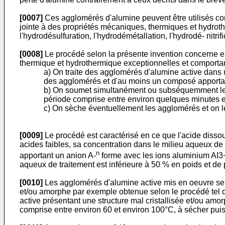
[0007]
Ces agglomérés d'alumine peuvent être utilisés com
jointe à des propriétés mécaniques, thermiques et hydroth
l'hydrodésulfuration, l'hydrodémétallation, l'hydrodé- nitri
[0008]
Le procédé selon la présente invention concerne en
thermique et hydrothermique exceptionnelles et comportan
a) On traite des agglomérés d'alumine active dans
des agglomérés et d'au moins un composé apportan
b) On soumet simultanément ou subséquemment les 
période comprise entre environ quelques minutes e
c) On sèche éventuellement les agglomérés et on l
[0009]
Le procédé est caractérisé en ce que l'acide dissou
acides faibles, sa concentration dans le milieu aqueux de
n
apportant un anion A-
forme avec les ions aluminium AI3+ 
aqueux de traitement est inférieure à 50 % en poids et de
[0010]
Les agglomérés d'alumine active mis en oeuvre selon
et/ou amorphe par exemple obtenue selon le procédé tel q
active présentant une structure mal cristallisée et/ou am
comprise entre environ 60 et environ 100°C, à sécher pui