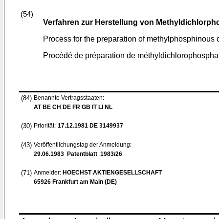
(54)
Verfahren zur Herstellung von Methyldichlorp
Process for the preparation of methylphosphinous 
Procédé de préparation de méthyldichlorophosph
(84)
Benannte Vertragsstaaten:
AT BE CH DE FR GB IT LI NL
(30)
Priorität:
17.12.1981
DE 3149937
(43)
Veröffentlichungstag der Anmeldung:
29.06.1983
Patentblatt 1983/26
(71)
Anmelder:
HOECHST AKTIENGESELLSCHAFT
65926 Frankfurt am Main (DE)