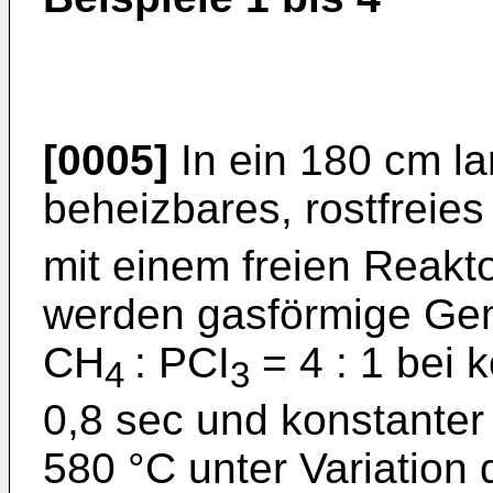
[0005]
In ein 180 cm la
beheizbares, rostfreies
mit einem freien Reak
werden gasförmige Gem
CH
: PCI
= 4 : 1 bei 
4
3
0,8 sec und konstanter
580 °C unter Variation