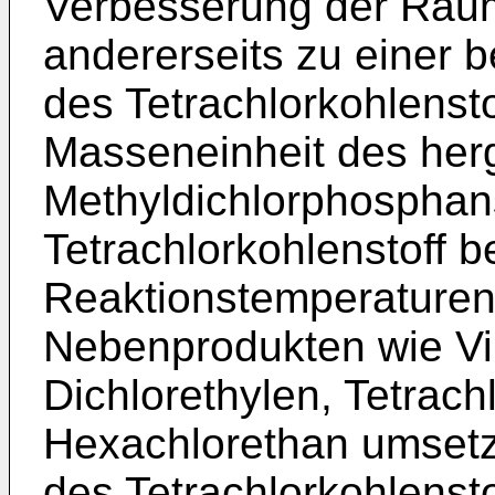
Verbesserung der Rau
andererseits zu einer
des Tetrachlorkohlenst
Masseneinheit des herg
Methyldichlorphosphans
Tetrachlorkohlenstoff 
Reaktionstemperaturen
Nebenprodukten wie Vin
Dichlorethylen, Tetrach
Hexachlorethan umsetzt
des Tetrachlorkohlenst