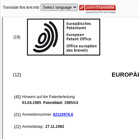
Translate this text into
(19)
EUROPÄI
(12)
(45)
Hinweis auf die Patenterteilung:
03.04.1985
Patentblatt 1985/14
(21)
Anmeldenummer:
82110976.6
(22)
Anmeldetag:
27.11.1982