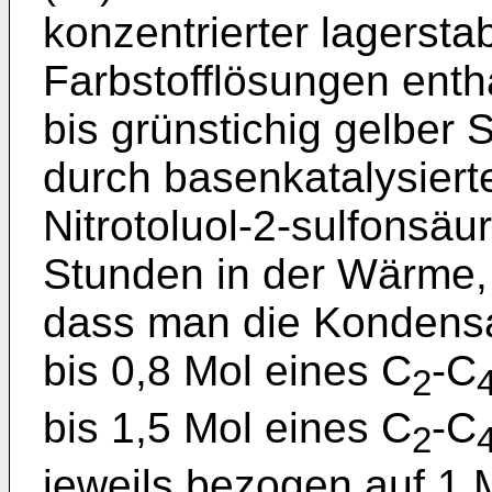
konzentrierter lagersta
Farbstofflösungen enth
bis grünstichig gelber S
durch basenkatalysiert
Nitrotoluol-2-sulfonsä
Stunden in der Wärme,
dass man die Kondensa
bis 0,8 Mol eines C
-C
2
bis 1,5 Mol eines C
-C
2
jeweils bezogen auf 1 M