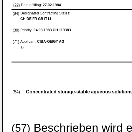
(22)
Date of filing:
27.02.1984
(84)
Designated Contracting States:
CH DE FR GB IT LI
(30)
Priority:
04.03.1983
CH 119383
(71)
Applicant:
CIBA-GEIGY AG
()
Concentrated storage-stable aqueous solutions 
(54)
Beschrieben wird e
(57)