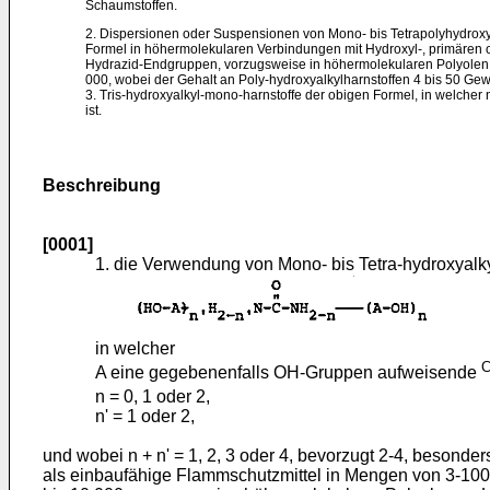
Schaumstoffen.
2. Dispersionen oder Suspensionen von Mono- bis Tetrapolyhydroxy
Formel in höhermolekularen Verbindungen mit Hydroxyl-, primären 
Hydrazid-Endgruppen, vorzugsweise in höhermolekularen Polyolen
000, wobei der Gehalt an Poly-hydroxyalkylharnstoffen 4 bis 50 Gew
3. Tris-hydroxyalkyl-mono-harnstoffe der obigen Formel, in welcher n
ist.
Beschreibung
[0001]
1. die Verwendung von Mono- bis Tetra-hydroxyalk
in welcher
A eine gegebenenfalls OH-Gruppen aufweisende
n = 0, 1 oder 2,
n' = 1 oder 2,
und wobei n + n' = 1, 2, 3 oder 4, bevorzugt 2-4, besonders
als einbaufähige Flammschutzmittel in Mengen von 3-100