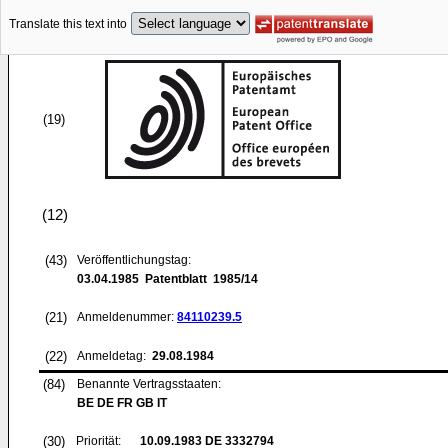
Translate this text into
(19)
(12)
(43)
Veröffentlichungstag:
03.04.1985
Patentblatt 1985/14
(21)
Anmeldenummer:
84110239.5
(22)
Anmeldetag:
29.08.1984
(84)
Benannte Vertragsstaaten:
BE DE FR GB IT
(30)
Priorität:
10.09.1983
DE 3332794