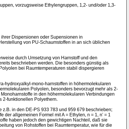
ruppen, vorzugsweise Ethylengruppen, 1,2- und/oder 1,3-
 ihrer Dispersionen oder Supensionen in
erstellung von PU-Schaumstoffen in an sich üblichen
icherweise durch Umsetzung von Harnstoff und den
eits beschrieben werden. Die besonders günstig als
 Polyolen bei Raumtemperaturen stabil dispergieren
tra-hydroxyalkyl-mono-harnstoffen in höhermolekularen
ermolekularen Polyolen, besonders bevorzugt mehr als 2-
der Monoharnstoffe in den höhermolekularen Verbindungen
 2-funktionellen Polyethern.
ie z.B. in den DE-PS 933 783 und 959 679 beschrieben;
 der allgemeinen Formel mit A = Ethylen, n = 1, n' = 1
toffe haben jedoch den gewichtigen Nachteil, daß sie
beitung von Rohstoffen bei Raumtemperatur, wie für die