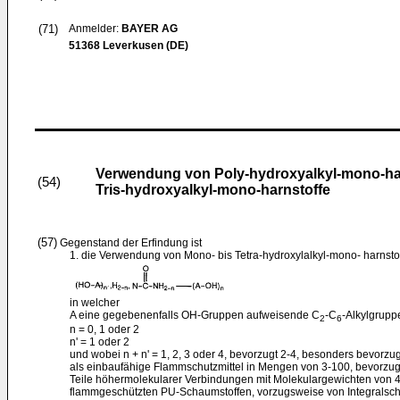
(71)
Anmelder:
BAYER AG
51368 Leverkusen (DE)
Verwendung von Poly-hydroxyalkyl-mono-harn
(54)
Tris-hydroxyalkyl-mono-harnstoffe
(57)
Gegenstand der Erfindung ist
1. die Verwendung von Mono- bis Tetra-hydroxylalkyl-mono- harnsto
in welcher
A eine gegebenenfalls OH-Gruppen aufweisende C
-C
-Alkylgrupp
2
6
n = 0, 1 oder 2
n' = 1 oder 2
und wobei n + n' = 1, 2, 3 oder 4, bevorzugt 2-4, besonders bevorzugt 
als einbaufähige Flammschutzmittel in Mengen von 3-100, bevorzug
Teile höhermolekularer Verbindungen mit Molekulargewichten von 4
flammgeschützten PU-Schaumstoffen, vorzugsweise von Integralscha