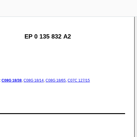
EP 0 135 832 A2
:
C08G
18/38
,
C08G
18/14
,
C08G
18/65
,
C07C
127/15