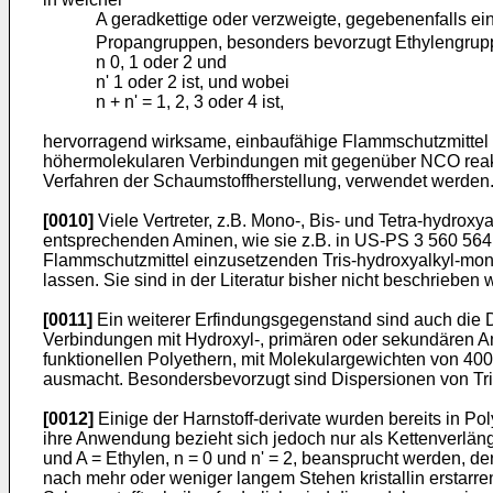
A geradkettige oder verzweigte, gegebenenfalls 
Propangruppen, besonders bevorzugt Ethylengrupp
n 0, 1 oder 2 und
n' 1 oder 2 ist, und wobei
n + n' = 1, 2, 3 oder 4 ist,
hervorragend wirksame, einbaufähige Flammschutzmittel 
höhermolekularen Verbindungen mit gegenüber NCO reakt
Verfahren der Schaumstoffherstellung, verwendet werden
[0010]
Viele Vertreter, z.B. Mono-, Bis- und Tetra-hydrox
entsprechenden Aminen, wie sie z.B. in US-PS 3 560 564
Flammschutzmittel einzusetzenden Tris-hydroxyalkyl-mono-
lassen. Sie sind in der Literatur bisher nicht beschrieb
[0011]
Ein weiterer Erfindungsgegenstand sind auch die D
Verbindungen mit Hydroxyl-, primären oder sekundären A
funktionellen Polyethern, mit Molekulargewichten von 400
ausmacht. Besondersbevorzugt sind Dispersionen von Tris
[0012]
Einige der Harnstoff-derivate wurden bereits in 
ihre Anwendung bezieht sich jedoch nur als Kettenverläng
und A = Ethylen, n = 0 und n' = 2, beansprucht werden, d
nach mehr oder weniger langem Stehen kristallin erstarre