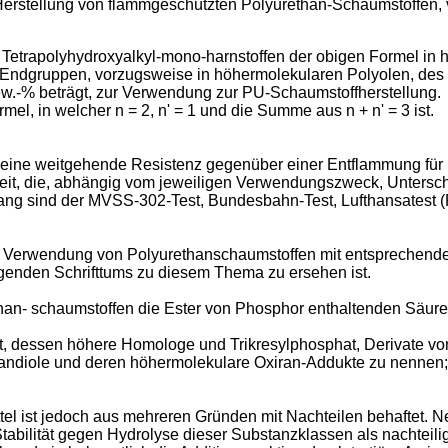
 Herstellung von flammgeschützten Polyurethan-Schaumstoffen, 
Tetrapolyhydroxyalkyl-mono-harnstoffen der obigen Formel in 
Endgruppen, vorzugsweise in höhermolekularen Polyolen, des 
ew.-% beträgt, zur Verwendung zur PU-Schaumstoffherstellung.
mel, in welcher n = 2, n' = 1 und die Summe aus n + n' = 3 ist.
t eine weitgehende Resistenz gegenüber einer Entflammung f
eit, die, abhängig vom jeweiligen Verwendungszweck, Untersch
ng sind der MVSS-302-Test, Bundesbahn-Test, Lufthansatest (
Verwendung von Polyurethanschaumstoffen mit entsprechenden
egenden Schrifttums zu diesem Thema zu ersehen ist.
than- schaumstoffen die Ester von Phosphor enthaltenden Säure
phat, dessen höhere Homologe und Trikresylphosphat, Derivate 
tandiole und deren höhermolekulare Oxiran-Addukte zu nennen
l ist jedoch aus mehreren Gründen mit Nachteilen behaftet. N
abilität gegen Hydrolyse dieser Substanzklassen als nachteilig 