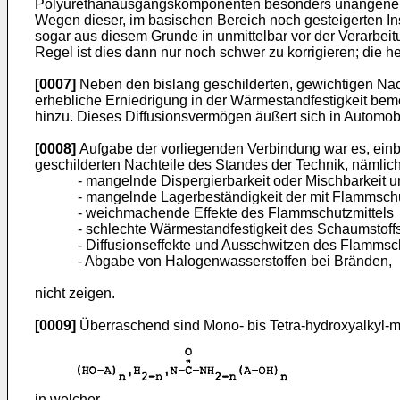
Polyurethanausgangskomponenten besonders unangenehm, d
Wegen dieser, im basischen Bereich noch gesteigerten Ins
sogar aus diesem Grunde in unmittelbar vor der Verarbeitu
Regel ist dies dann nur noch schwer zu korrigieren; die he
[0007]
Neben den bislang geschilderten, gewichtigen Nac
erhebliche Erniedrigung in der Wärmestandfestigkeit bem
hinzu. Dieses Diffusionsvermögen äußert sich in Automobi
[0008]
Aufgabe der vorliegenden Verbindung war es, einb
geschilderten Nachteile des Standes der Technik, nämlic
- mangelnde Dispergierbarkeit oder Mischbarkeit 
- mangelnde Lagerbeständigkeit der mit Flammsch
- weichmachende Effekte des Flammschutzmittels
- schlechte Wärmestandfestigkeit des Schaumstoffs
- Diffusionseffekte und Ausschwitzen des Flammsc
- Abgabe von Halogenwasserstoffen bei Bränden,
nicht zeigen.
[0009]
Überraschend sind Mono- bis Tetra-hydroxyalkyl-m
in welcher