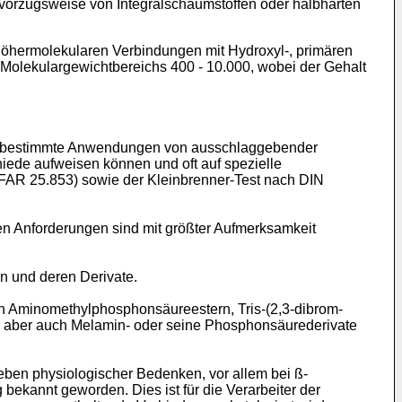
vorzugsweise von Integralschaumstoffen oder halbharten
höhermolekularen Verbindungen mit Hydroxyl-, primären
Molekulargewichtbereichs 400 - 10.000, wobei der Gehalt
ür bestimmte Anwendungen von ausschlaggebender
iede aufweisen können und oft auf spezielle
FAR 25.853) sowie der Kleinbrenner-Test nach DIN
 Anforderungen sind mit größter Aufmerksamkeit
n und deren Derivate.
von Aminomethylphosphonsäureestern, Tris-(2,3-dibrom-
; aber auch Melamin- oder seine Phosphonsäurederivate
eben physiologischer Bedenken, vor allem bei ß-
bekannt geworden. Dies ist für die Verarbeiter der