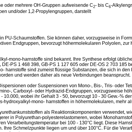
eine oder mehrere OH-Gruppen aufweisende C
- bis C
-Alkyleng
2
6
en und/oder 1,2-Propylengruppen, darstellt
in PU-Schaumstoffen. Sie können daher, vorzugsweise in Form
iven Endgruppen, bevorzugt höhermolekularen Polyolen, zur H
.
yalkyl-mono-harnstoffe sind bekannt. Ihre Synthese erfolgt übl
, DE-PS 1 468 398, GB-PS 1 127 605 oder DE-OS 2 703 185 ber
 harnstoffe sind zumeist flüssige Substanzen, die sich in den
en worden und werden daher als neue Verbindungen beansprucht.
ispersionen oder Suspensionen von Mono-, Bis-, Tris- oder Te
mino-, Carboxyl- oder Hydrazid-Endgruppen, vorzugsweise höh
 - 10.000, wobei ihr Gehalt 3 - 50, bevorzugt 10 - 30 Gew.-% 
-hydroxyalkyl-mono- harnstoffen in höhermolekularen, mehr als
Polyurethankunststoffen als Reaktionskomponenten verwendet, w
erer in Polyurethan-polyesterelastomeren, wobei Monoharnstoffe
eren Verarbeitungstemperatur bei 100 - 130°C liegt. Diese Harns
n. Ihre Schmelzpunkte liegen um und über 100°C. Für die Verar