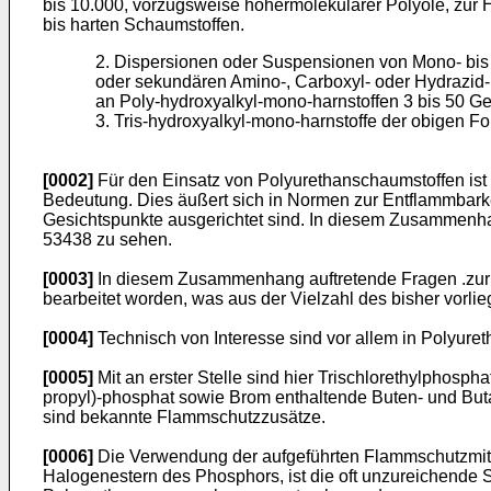
bis 10.000, vorzugsweise höhermolekularer Polyole, zur
bis harten Schaumstoffen.
2. Dispersionen oder Suspensionen von Mono- bis 
oder sekundären Amino-, Carboxyl- oder Hydrazid-
an Poly-hydroxyalkyl-mono-harnstoffen 3 bis 50 G
3. Tris-hydroxyalkyl-mono-harnstoffe der obigen For
[0002]
Für den Einsatz von Polyurethanschaumstoffen is
Bedeutung. Dies äußert sich in Normen zur Entflammbark
Gesichtspunkte ausgerichtet sind. In diesem Zusammenha
53438 zu sehen.
[0003]
In diesem Zusammenhang auftretende Fragen .zur 
bearbeitet worden, was aus der Vielzahl des bisher vorli
[0004]
Technisch von Interesse sind vor allem in Polyure
[0005]
Mit an erster Stelle sind hier Trischlorethylphos
propyl)-phosphat sowie Brom enthaltende Buten- und Bu
sind bekannte Flammschutzzusätze.
[0006]
Die Verwendung der aufgeführten Flammschutzmitte
Halogenestern des Phosphors, ist die oft unzureichende St