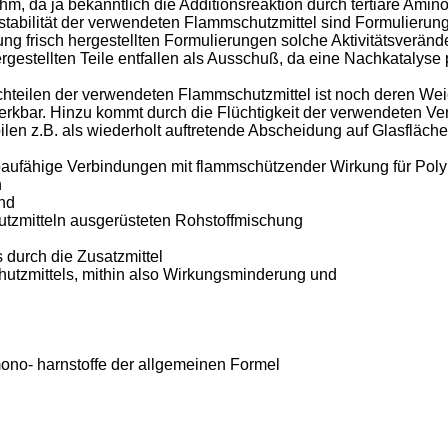
a ja bekanntlich die Additionsreaktion durch tertiäre Aminog
tabilität der verwendeten Flammschutzmittel sind Formulierung
ng frisch hergestellten Formulierungen solche Aktivitätsveränd
rgestellten Teile entfallen als Ausschuß, da eine Nachkatalyse 
hteilen der verwendeten Flammschutzmittel ist noch deren We
erkbar. Hinzu kommt durch die Flüchtigkeit der verwendeten Ver
len z.B. als wiederholt auftretende Abscheidung auf Glasfläch
aufähige Verbindungen mit flammschützender Wirkung für Polyu
h
und
utzmitteln ausgerüsteten Rohstoffmischung
 durch die Zusatzmittel
hutzmittels, mithin also Wirkungsminderung und
ono- harnstoffe der allgemeinen Formel