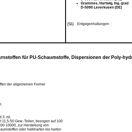
Grammes, Hartwig, Ing. grad
D-5090 Leverkusen (DE)
(56)
Entgegenhaltungen: :
stoffen für PU-Schaumstoffe, Dispersionen der Poly-hydr
ffen der allgemeinen Formel
e,
3, ist,
t 11,5-50 Gew.-Teilen, bezogen auf 100
00-10000, zur Herstellung von
umstoffen oder halbharten bis harten