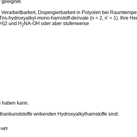
 geeignet.
r Verarbeitbarkeit, Dispergierbarkeit in Polyolen bei Raumtemp
Tris-hydroxyalkyl-mono-harnstoff-derivate (n = 2, n' = 1). Ihre H
OH)2 und H
NA-OH oder aber stufenweise
2
g haben kann.
ethankunststoffe wirkenden Hydroxyalkylharnstoffe sind: