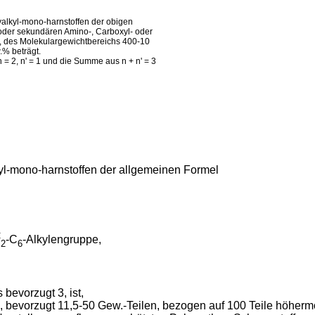
alkyl-mono-harnstoffen der obigen
oder sekundären Amino-, Carboxyl- oder
, des Molekulargewichtbereichs 400-10
.% beträgt.
 = 2, n' = 1 und die Summe aus n + n' = 3
yl-mono-harnstoffen der allgemeinen Formel
C
-C
-Alkylengruppe,
2
6
 bevorzugt 3, ist,
, bevorzugt 11,5-50 Gew.-Teilen, bezogen auf 100 Teile höher