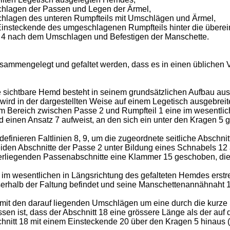
chlagen der Passen und Legen der Ärmel,
hlagen des unteren Rumpfteils mit Umschlägen und Ärmel,
Einsteckende des umgeschlagenen Rumpfteils hinter die überei
g. 4 nach dem Umschlagen und Befestigen der Manschette.
sammengelegt und gefaltet werden, dass es in einen üblichen 
te sichtbare Hemd besteht in seinem grundsätzlichen Aufbau au
ird in der dargestellten Weise auf einem Legetisch ausgebrei
m Bereich zwischen Passe 2 und Rumpfteil 1 eine im wesentlich
einen Ansatz 7 aufweist, an den sich ein unter den Kragen 5 g
finieren Faltlinien 8, 9, um die zugeordnete seitliche Abschnit
iden Abschnitte der Passe 2 unter Bildung eines Schnabels 12
erliegenden Passenabschnitte eine Klammer 15 geschoben, die
 im wesentlichen in Längsrichtung des gefalteten Hemdes erstre
serhalb der Faltung befindet und seine Manschettenannähnaht 17 s
mit den darauf liegenden Umschlägen um eine durch die kurze Se
en ist, dass der Abschnitt 18 eine grössere Länge als der auf
nitt 18 mit einem Einsteckende 20 über den Kragen 5 hinaus (