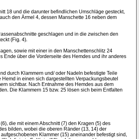
t 18 und die darunter befindlichen Umschläge gesteckt,
ie auch den Ärmel 4, dessen Manschette 16 neben dem
assenabschnitte geschlagen und in die zwischen den
kt (Fig. 4).
gen, sowie mit einer in den Manschettenschlitz 24
nes Ende über die Vorderseite des Hemdes und ihr anderes
und durch Klammern und/ oder Nadeln befestigte Teile
 Hemd in einen sich dargestellten Verpackungsbeutel
ammern sichtbar. Nach Entnahme des Hemdes aus dem
rden. Die Klammern 15 bzw. 25 lösen sich beim Entfalten
6), die mit einem Abschnitt (7) den Kragen (5) des
es bilden, wobei die oberen Ränder (13, 14) der
 aufgeschobenen Klammer (15) aneinander befestigt sind,