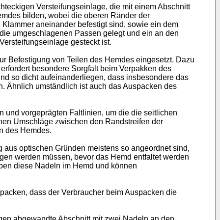
hteckigen Versteifungseinlage, die mit einem Abschnitt
emdes bilden, wobei die oberen Ränder der
Klammer aneinander befestigt sind, sowie ein dem
uf die umgeschlagenen Passen gelegt und ein an den
rsteifungseinlage gesteckt ist.
ur Befestigung von Teilen des Hemdes eingesetzt. Dazu
 erfordert besondere Sorgfalt beim Verpakken des
und so dicht aufeinanderliegen, dass insbesondere das
n. Ähnlich umständlich ist auch das Auspacken des
und vorgeprägten Faltlinien, um die die seitlichen
chen Umschläge zwischen den Randstreifen der
ken des Hemdes.
g aus optischen Gründen meistens so angeordnet sind,
zogen werden müssen, bevor das Hemd entfaltet werden
leiben diese Nadeln im Hemd und können
erpacken, dass der Verbraucher beim Auspacken die
gen abgewandte Abschnitt mit zwei Nadeln an den