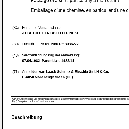
Package of a shirt, particularly a man's shirt
Emballage d'une chemise, en particulier d'une
(84)
Benannte Vertragsstaaten:
AT BE CH DE FR GB IT LI LU NL SE
(30)
Priorität:
26.09.1980
DE 3036277
(43)
Veröffentlichungstag der Anmeldung:
07.04.1982
Patentblatt 1982/14
(71)
Anmelder:
van Laack Schmitz & Eltschig GmbH & Co.
D-4050 Mönchengladbach (DE)
Anmerkung: Innerhalb von neun Monaten nach der Bekanntmachung des Hinweises auf die Erteilung des europäischen Patent
99(1) Europäisches Patentübereinkommen).
Beschreibung