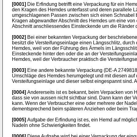
[0001]
Die Erfindung betrifft eine Verpackung für ein He
den Kragen des Hemdes unterfasst und deren parallele L
umgeschlagenen Passen zwischen sich einen Schnabel bi
Kragen abgewandter Abschnitt des Hemdes um eine von der
Abschnitt anschliessendes Einsteckende um die Ränder d
[0002]
Bei einer bekannten Verpackung der beschriebenen
besitzt die Versteifungseinlage einen Längsschlitz, dur
Hemdes, weil von der Führung des Ärmels im Längsschlitz
Einsteckende hinter den oder die an der Versteifungsein
Hemdes, weil der Verbraucher praktisch die Versteifung
[0003]
Eine andere bekannte Verpackung (DE-A 2749818) ve
Umschläge des Hemdes herumgelegt und mit diesen auf d
Versteifungseinlage und dieser selbst eingespannt sind
[0004]
Andererseits ist es bekannt, beim Verpacken von 
dass sie von aussen nicht sichtbar sind. Dann kann der
kann. Wenn der Verbraucher eine oder mehrere der Nadeln
dementsprechend beim späteren Anziehen oder beim Tra
[0005]
Aufgabe der Erfindung ist es, ein Hemd auf mögli
Nadeln ohne Schwierigkeiten findet.
[0006]
Diese Aufgabe wird bei einer Verpackung der ein