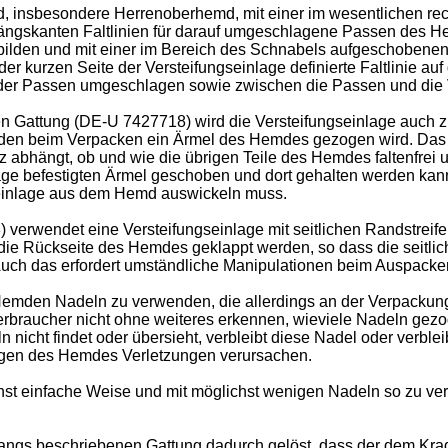
md, insbesondere Herrenoberhemd, mit einer im wesentlichen rec
ängskanten Faltlinien für darauf umgeschlagene Passen des H
lden und mit einer im Bereich des Schnabels aufgeschobenen 
 kurzen Seite der Versteifungseinlage definierte Faltlinie a
er Passen umgeschlagen sowie zwischen die Passen und die Ve
 Gattung (DE-U 7427718) wird die Versteifungseinlage auch z
ch den beim Verpacken ein Ärmel des Hemdes gezogen wird. Das
 abhängt, ob und wie die übrigen Teile des Hemdes faltenfrei 
lage befestigten Ärmel geschoben und dort gehalten werden kan
seinlage aus dem Hemd auswickeln muss.
rwendet eine Versteifungseinlage mit seitlichen Randstreifen 
ie Rückseite des Hemdes geklappt werden, so dass die seitli
. Auch das erfordert umständliche Manipulationen beim Auspac
Hemden Nadeln zu verwenden, die allerdings an der Verpackun
 Verbraucher nicht ohne weiteres erkennen, wieviele Nadeln ge
 nicht findet oder übersieht, verbleibt diese Nadel oder verb
gen des Hemdes Verletzungen verursachen.
chst einfache Weise und mit möglichst wenigen Nadeln so zu v
gangs beschriebenen Gattung dadurch gelöst, dass der dem Kra