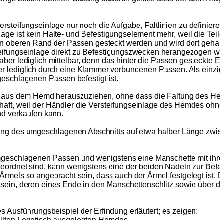
steifungseinlage nur noch die Aufgabe, Faltlinien zu definier
nlage ist kein Halte- und Befestigungselement mehr, weil die T
n oberen Rand der Passen gesteckt werden und wird dort geha
eifungseinlage direkt zu Befestigungszwecken herangezogen wird
t aber lediglich mittelbar, denn das hinter die Passen gesteckte
er lediglich durch eine Klammer verbundenen Passen. Als einz
schlagenen Passen befestigt ist.
ge aus dem Hemd herauszuziehen, ohne dass die Faltung des He
haft, weil der Händler die Versteifungseinlage des Hemdes oh
nd verkaufen kann.
igung des umgeschlagenen Abschnitts auf etwa halber Länge z
umgeschlagenen Passen und wenigstens eine Manschette mit ihr
geordnet sind, kann wenigstens eine der beiden Nadeln zur Be
rmels so angebracht sein, dass auch der Ärmel festgelegt ist.
sein, deren eines Ende in den Manschettenschlitz sowie über
s Ausführungsbeispiel der Erfindung erläutert; es zeigen:
tellten Legetisch ausgelegten Hemdes,