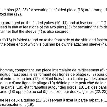
 the pins (22, 23) for securing the folded piece (18) are arrang
old line (19).
ng arranged on the folded yokes (10, 11) and at least one cuff (16
rised in that at least one of the two pins (23) for securing the fol
manner that the sleeve (4) is also secured.
ff (16) is folded round on to the front side of the shirt and fast
nd the other end of which is pushed below the attached sleeve (4).
homme, comportant une pièce intercalaire de raidissement (6) pr
ngitudinaux parallèles forment des lignes de pliage (8, 9) pour d
t entre eux un bec (12) et étant fixés l'un à l'autre par des pinc
utour d'une ligne de pliage (19) définie par le petit côté de la p
 la partie (18), étant rabattus autour des bords (13, 14) des pans 
artie (18) opposée au col (5) est fixée par deux aiguilles (22, 23
e les deux aiguilles (22, 23) servant à fixer la partie rabattue 
ransversalement (19).