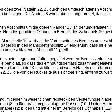
on oben zwei Nadeln 22, 23 durch den umgeschlagenen Abschnit
zu befestigen. Die Nadel 23 wird dabei so angeordnet, dass s
n Abschnitts um die oberen Ränder 13, 14 der umgefalteten P
emdes gebildete Öffnung im Bereich des Schnabels 20 gestec
Manschette 16 wird auf die Vorderseite des Hemdes umgeschla
 dabei so in den Manschettenschlitz 24 eingeführt, dass ihr ei
en umgeschlagenen Abschnitt 11 greift.
mdes beim Legen und Falten geglättet werden. Bereits verlegte 
leiben glatt, so dass das erfindungsgemäss zusammengefaltete
werden kann. In der Klarsichtfolie sind weder Nadeln noch Kl
2, 23, die von der Rückseite aus sichtbar sind, entfernt zu we
 mit einer im wesentlichen rechteckigen Versteifungseinlage (
inien (8, 9) für darauf umgeschlagene Passen (10, 11) des Hemd
nabel (12) bilden und mit einer im Bereich des Schnabels (12)