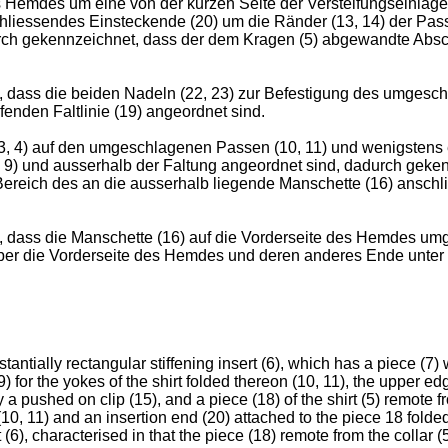
Hemdes um eine von der kurzen Seite der Versteifungseinlage (
schliessendes Einsteckende (20) um die Ränder (13, 14) der P
adurch gekennzeichnet, dass der dem Kragen (5) abgewandte Absch
 dass die beiden Nadeln (22, 23) zur Befestigung des umgesch
enden Faltlinie (19) angeordnet sind.
3, 4) auf den umgeschlagenen Passen (10, 11) und wenigstens 
8, 9) und ausserhalb der Faltung angeordnet sind, dadurch gek
ereich des an die ausserhalb liegende Manschette (16) anschli
dass die Manschette (16) auf die Vorderseite des Hemdes umge
über die Vorderseite des Hemdes und deren anderes Ende unter
bstantially rectangular stiffening insert (6), which has a piece (7)
 9) for the yokes of the shirt folded thereon (10, 11), the upper e
pushed on clip (15), and a piece (18) of the shirt (5) remote fro
s (10, 11) and an insertion end (20) attached to the piece 18 fold
(6), characterised in that the piece (18) remote from the collar 