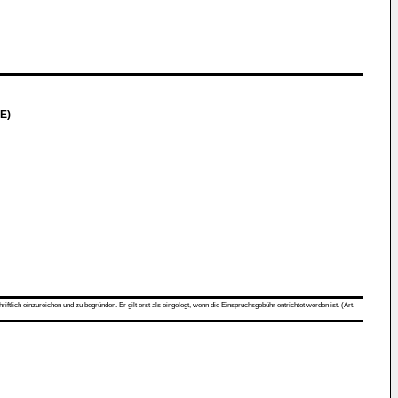
E)
ch einzureichen und zu begründen. Er gilt erst als eingelegt, wenn die Einspruchsgebühr entrichtet worden ist. (Art.