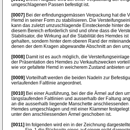
umgeschlagenen Passen befestigt ist.
[0007]
Bei der erfindungsgemässen Verpackung hat die Ver
Hemd in seiner Form zu stabilisieren. Die Versteifungsei
kann das zuletzt umzuschlagende Einsteckende hinter de
diesem Bereich erforderlich sind und ohne dass die Verst
Stabilisator, die Wirkung auf die Stabilität des Hemdes is
gehalten, sondern hinter dem oberen Rand der miteinand
denen der dem Kragen abgewandte Abschnitt an den umge
[0008]
Damit ist es auch möglich, die Versteifungseinla
der Präsentation des Hemdes zu Verkaufszwecken vorteil
wie vor gefaltete Hemd in weicherem Zustand anbieten u
[0009]
Vorteilhaft werden die beiden Nadeln zur Befest
verlaufenden Faltlinie angeordnet.
[0010]
Bei einer Ausführung, bei der die Ärmel auf den 
längslaufenden Faltlinien und ausserhalb der Faltung an
an die ausserhalb liegende Manschette anschliessenden Ä
Hemdes umgeschlagen und mit einer Klammer festgelegt 
unter den anschliessenden Ärmel geschoben ist.
[0011]
Im folgenden wird ein in der Zeichnung dargestellte
Fig. 1 die Rückseite eines auf einem nicht darges