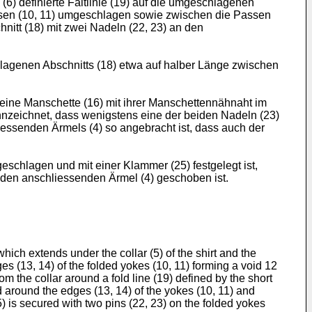
6) definierte Faltlinie (19) auf die umgeschlagenen
assen (10, 11) umgeschlagen sowie zwischen die Passen
nitt (18) mit zwei Nadeln (22, 23) an den
lagenen Abschnitts (18) etwa auf halber Länge zwischen
eine Manschette (16) mit ihrer Manschettennähnaht im
ennzeichnet, dass wenigstens eine der beiden Nadeln (23)
essenden Ärmels (4) so angebracht ist, dass auch der
schlagen und mit einer Klammer (25) festgelegt ist,
 den anschliessenden Ärmel (4) geschoben ist.
 which extends under the collar (5) of the shirt and the
dges (13, 14) of the folded yokes (10, 11) forming a void 12
m the collar around a fold line (19) defined by the short
ed around the edges (13, 14) of the yokes (10, 11) and
(5) is secured with two pins (22, 23) on the folded yokes