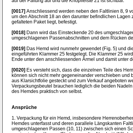
auf der Faltung auf und die Knopfleiste 21 ist sichtbar.
[0017]
Anschliessend werden neben den Faltlinien 8, 9 v
um den Abschnitt 18 an den darunter befindlichen Lagen 
gefalteten Paket liegt, befestigt.
[0018]
Dann wird das Einsteckende 20 des umgeschlagene
umgeschlagenen Passenabschnitten und dem Rücken des H
[0019]
Das Hemd wird nunmehr gewendet (Fig. 5) und die 
eingeführten Klammer 25 festgelegt. Die Klammer 25 wird
Ende unter den anschliessenden Ärmel und damit unter d
[0020]
Es versteht sich, dass die einzelnen Teile des He
können sich nicht mehr gegeneinander verschieben und b
aus Klarsichtfolie gesteckt und zum Verkauf angeboten 
Verpackungsbeutel brauchen lediglich die beiden Nadeln 2
des Hemdes praktisch von selbst.
Ansprüche
1. Verpackung für ein Hemd, insbesondere Herrenoberhemd,
Hemdes unterfasst und deren parallele Längskanten Faltl
umgeschlagenen Passen (10, 11) zwischen sich einen Sch