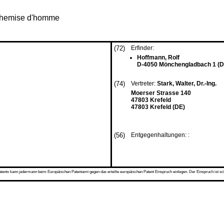
 chemise d'homme
(72)
Erfinder:
Hoffmann, Rolf
D-4050 Mönchengladbach 1 (D
(74)
Vertreter:
Stark, Walter, Dr.-Ing.
Moerser Strasse 140
47803 Krefeld
47803 Krefeld (DE)
(56)
Entgegenhaltungen: :
s kann jedermann beim Europäischen Patentamt gegen das erteilte europäischen Patent Einspruch einlegen. Der Einspruch ist schriftli