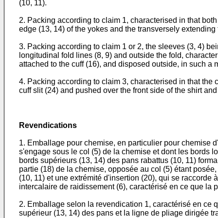
(10, 11).
2. Packing according to claim 1, characterised in that both
edge (13, 14) of the yokes and the transversely extending f
3. Packing according to claim 1 or 2, the sleeves (3, 4) bei
longitudinal fold lines (8, 9) and outside the fold, characte
attached to the cuff (16), and disposed outside, in such a 
4. Packing according to claim 3, characterised in that the cu
cuff slit (24) and pushed over the front side of the shirt a
Revendications
1. Emballage pour chemise, en particulier pour chemise d'
s'engage sous le col (5) de la chemise et dont les bords lo
bords supérieurs (13, 14) des pans rabattus (10, 11) forman
partie (18) de la chemise, opposée au col (5) étant posée, a
(10, 11) et une extrémité d'insertion (20), qui se raccorde à
intercalaire de raidissement (6), caractérisé en ce que la p
2. Emballage selon la revendication 1, caractérisé en ce qu
supérieur (13, 14) des pans et la ligne de pliage dirigée t