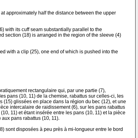
ed at approximately half the distance between the upper
) with its cuff seam substantially parallel to the
ded section (18) is arranged in the region of the sleeve (4)
ened with a clip (25), one end of which is pushed into the
atiquement rectangulaire qui, par une partie (7),
es pans (10, 11) de la chemise, rabattus sur celles-ci, les
es (15) glissées en place dans la région du bec (12), et une
ièce intercalaire de raidissement (6), sur les pans rabattus
(10, 11) et étant insérée entre les pans (10, 11) et la pièce
) aux pans rabattus (10, 11).
(18) sont disposées à peu près à mi-longueur entre le bord