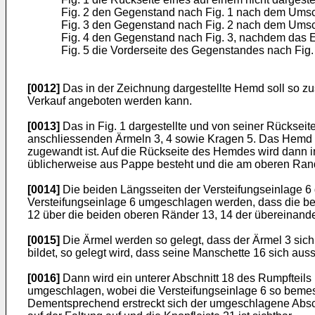
Fig. 2 den Gegenstand nach Fig. 1 nach dem Ums
Fig. 3 den Gegenstand nach Fig. 2 nach dem Umsc
Fig. 4 den Gegenstand nach Fig. 3, nachdem das 
Fig. 5 die Vorderseite des Gegenstandes nach Fi
[0012]
Das in der Zeichnung dargestellte Hemd soll so zu
Verkauf angeboten werden kann.
[0013]
Das in Fig. 1 dargestellte und von seiner Rücksei
anschliessenden Ärmeln 3, 4 sowie Kragen 5. Das Hemd w
zugewandt ist. Auf die Rückseite des Hemdes wird dann i
üblicherweise aus Pappe besteht und die am oberen Rand 
[0014]
Die beiden Längsseiten der Versteifungseinlage 6 de
Versteifungseinlage 6 umgeschlagen werden, dass die be
12 über die beiden oberen Ränder 13, 14 der übereinand
[0015]
Die Ärmel werden so gelegt, dass der Ärmel 3 sich
bildet, so gelegt wird, dass seine Manschette 16 sich aus
[0016]
Dann wird ein unterer Abschnitt 18 des Rumpfteils 
umgeschlagen, wobei die Versteifungseinlage 6 so bemess
Dementsprechend erstreckt sich der umgeschlagene Absch