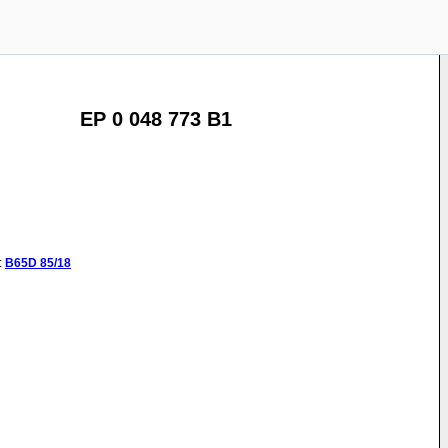
EP 0 048 773 B1
:
B65D
85/18