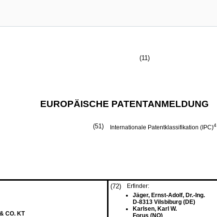
(11)
EUROPÄISCHE PATENTANMELDUNG
(51)
4
Internationale Patentklassifikation (IPC)
(72)
Erfinder:
Jäger, Ernst-Adolf, Dr.-Ing.
D-8313 Vilsbiburg (DE)
Karlsen, Karl W.
 CO. KT
Forus (NO)