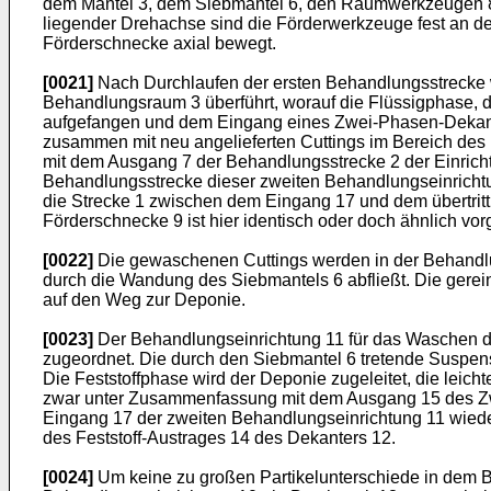
dem Mantel 3, dem Siebmantel 6, den Räumwerkzeugen 8 
liegender Drehachse sind die Förderwerkzeuge fest an de
Förderschnecke axial bewegt.
[0021]
Nach Durchlaufen der ersten Behandlungsstrecke 
Behandlungsraum 3 überführt, worauf die Flüssigphase, d.h
aufgefangen und dem Eingang eines Zwei-Phasen-Dekante
zusammen mit neu angelieferten Cuttings im Bereich des 
mit dem Ausgang 7 der Behandlungsstrecke 2 der Einrich
Behandlungsstrecke dieser zweiten Behandlungseinrichtun
die Strecke 1 zwischen dem Eingang 17 und dem übertritt
Förderschnecke 9 ist hier identisch oder doch ähnlich v
[0022]
Die gewaschenen Cuttings werden in der Behandlungs
durch die Wandung des Siebmantels 6 abfließt. Die gere
auf den Weg zur Deponie.
[0023]
Der Behandlungseinrichtung 11 für das Waschen de
zugeordnet. Die durch den Siebmantel 6 tretende Suspensi
Die Feststoffphase wird der Deponie zugeleitet, die leich
zwar unter Zusammenfassung mit dem Ausgang 15 des Zwe
Eingang 17 der zweiten Behandlungseinrichtung 11 wieder
des Feststoff-Austrages 14 des Dekanters 12.
[0024]
Um keine zu großen Partikelunterschiede in dem Be