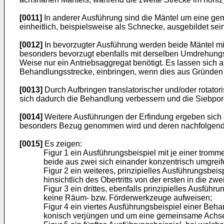
[0011]
In anderer Ausführung sind die Mäntel um eine g
einheitlich, beispielsweise als Schnecke, ausgebildet sein
[0012]
In bevorzugter Ausführung werden beide Mäntel m
besonders bevorzugt ebenfalls mit derselben Umdrehungsz
Weise nur ein Antriebsaggregat benötigt. Es lassen sich 
Behandlungsstrecke, einbringen, wenn dies aus Gründen 
[0013]
Durch Aufbringen translatorischer und/oder rotato
sich dadurch die Behandlung verbessern und die Siebpore
[0014]
Weitere Ausführungen der Erfindung ergeben sich 
besonders Bezug genommen wird und deren nachfolgende 
[0015]
Es zeigen:
Figur 1 ein Ausführungsbeispiel mit je einer trom
beide aus zwei sich einander konzentrisch umgreif
Figur 2 ein weiteres, prinzipielles Ausführungsbe
hinsichtlich des Obertritts von der ersten in die 
Figur 3 ein drittes, ebenfalls prinzipielles Ausfü
keine Räum- bzw. Förderwerkzeuge aufweisen;
Figur 4 ein viertes Ausführungsbeispiel einer Beha
konisch verjüngen und um eine gemeinsame Achse 