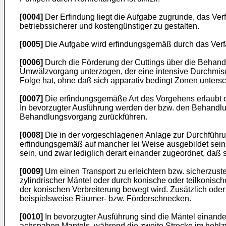
[0004]
Der Erfindung liegt die Aufgabe zugrunde, das Verf
betriebssicherer und kostengünstiger zu gestalten.
[0005]
Die Aufgabe wird erfindungsgemäß durch das Verf
[0006]
Durch die Förderung der Cuttings über die Behan
Umwälzvorgang unterzogen, der eine intensive Durchmisch
Folge hat, ohne daß sich apparativ bedingt Zonen unters
[0007]
Die erfindungsgemäße Art des Vorgehens erlaubt de
In bevorzugter Ausführung werden der bzw. den Behandlu
Behandlungsvorgang zurückführen.
[0008]
Die in der vorgeschlagenen Anlage zur Durchführu
erfindungsgemäß auf mancher lei Weise ausgebildet sein
sein, und zwar lediglich derart einander zugeordnet, daß 
[0009]
Um einen Transport zu erleichtern bzw. sicherzust
zylindrischer Mäntel oder durch konische oder teilkonis
der konischen Verbreiterung bewegt wird. Zusätzlich od
beispielsweise Räumer- bzw. Förderschnecken.
[0010]
In bevorzugter Ausführung sind die Mäntel einande
achsnahen Mantels, während die zweite Strecke im hohl