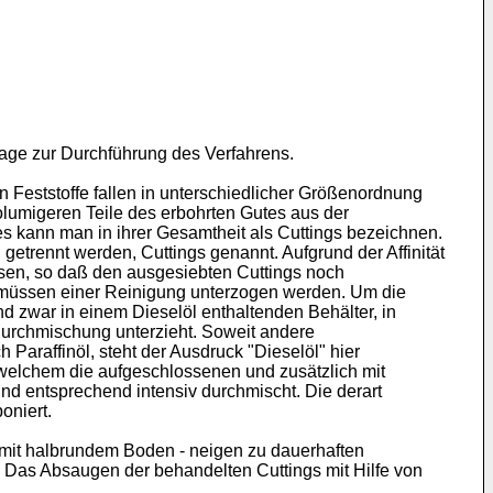
lage zur Durchführung des Verfahrens.
 Feststoffe fallen in unterschiedlicher Größenordnung
volumigeren Teile des erbohrten Gutes aus der
tes kann man in ihrer Gesamtheit als Cuttings bezeichnen.
 getrennt werden, Cuttings genannt. Aufgrund der Affinität
sen, so daß den ausgesiebten Cuttings noch
e müssen einer Reinigung unterzogen werden. Um die
d zwar in einem Dieselöl enthaltenden Behälter, in
Durchmischung unterzieht. Soweit andere
 Paraffinöl, steht der Ausdruck "Dieselöl" hier
in welchem die aufgeschlossenen und zusätzlich mit
nd entsprechend intensiv durchmischt. Die derart
oniert.
mit halbrundem Boden - neigen zu dauerhaften
. Das Absaugen der behandelten Cuttings mit Hilfe von