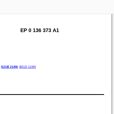
EP 0 136 373 A1
:
E21B
21/06
,
B01D
12/00