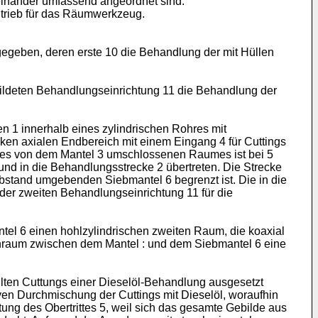
 einander umfassend angeordnet sind.
ntrieb für das Räumwerkzeug.
egeben, deren erste 10 die Behandlung der mit Hüllen
bildeten Behandlungseinrichtung 11 die Behandlung der
n 1 innerhalb eines zylindrischen Rohres mit
ken axialen Endbereich mit einem Eingang 4 für Cuttings
 des von dem Mantel 3 umschlossenen Raumes ist bei 5
und in die Behandlungsstrecke 2 übertreten. Die Strecke
bstand umgebenden Siebmantel 6 begrenzt ist. Die in die
der zweiten Behandlungseinrichtung 11 für die
el 6 einen hohlzylindrischen zweiten Raum, die koaxial
nraum zwischen dem Mantel : und dem Siebmantel 6 eine
ten Cuttungs einer Dieselöl-Behandlung ausgesetzt
ven Durchmischung der Cuttings mit Dieselöl, woraufhin
ng des Obertrittes 5, weil sich das gesamte Gebilde aus