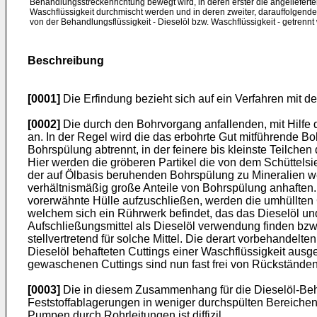
Behandlungsstreckenrichtung bewegt wird, in deren erster die angelieferten
Waschflüssigkeit durchmischt werden und in deren zweiter, darauffolgende
von der Behandlungsflüssigkeit - Dieselöl bzw. Waschflüssigkeit - getrennt
Beschreibung
[0001]
Die Erfindung bezieht sich auf ein Verfahren mit 
[0002]
Die durch den Bohrvorgang anfallenden, mit Hilfe 
an. In der Regel wird die das erbohrte Gut mitführende Bo
Bohrspülung abtrennt, in der feinere bis kleinste Teilche
Hier werden die gröberen Partikel die von dem Schüttelsieb
der auf Ölbasis beruhenden Bohrspülung zu Mineralien w
verhältnismäßig große Anteile von Bohrspülung anhaften.
vorerwähnte Hülle aufzuschließen, werden die umhüllten C
welchem sich ein Rührwerk befindet, das das Dieselöl u
Aufschließungsmittel als Dieselöl verwendung finden bzw. e
stellvertretend für solche Mittel. Die derart vorbehandel
Dieselöl behafteten Cuttings einer Waschflüssigkeit ausg
gewaschenen Cuttings sind nun fast frei von Rückständen
[0003]
Die in diesem Zusammenhang für die Dieselöl-Beh
Feststoffablagerungen in weniger durchspülten Bereichen.
Pumpen durch Rohrleitungen ist diffizil.