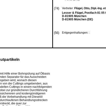
(74)
Vertreter:
Flügel, Otto, Dipl.-Ing. et
Lesser & Flügel, Postfach 81 05 
D-81905 München
D-81905 München (DE)
(56)
Entgegenhaltungen: :
tpartikeln
it Hilfe einer Bohrspülung auf Ölbasis
ersten Separator für das Ausscheiden
gegeben wird, wonach diesen
eßen von die Cuttings umgebenden, aus
ndelten Cuttings in einem nachfolgenden
wobei zur gründlicheren Durchführung
bssichereren und kostengünstigeren
aß die Vorbehandlung mit Dieselöl
d durchlaufenen Behandlungsstrecken
streckt, die quer zur