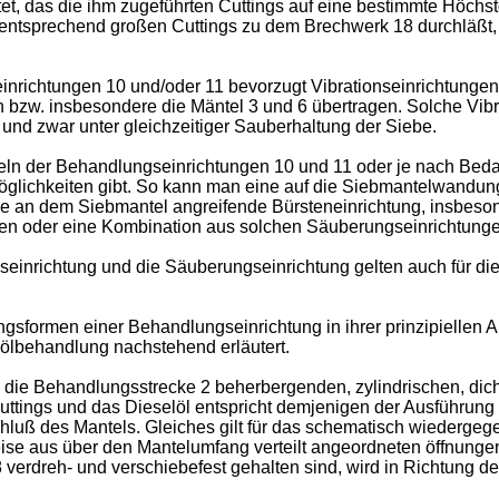
t, das die ihm zugeführten Cuttings auf eine bestimmte Höchs
g entsprechend großen Cuttings zu dem Brechwerk 18 durchläßt,
inrichtungen 10 und/oder 11 bevorzugt Vibrationseinrichtungen 
bzw. insbesondere die Mäntel 3 und 6 übertragen. Solche Vibr
und zwar unter gleichzeitiger Sauberhaltung der Siebe.
eln der Behandlungseinrichtungen 10 und 11 oder je nach Beda
glichkeiten gibt. So kann man eine auf die Siebmantelwandung 
 an dem Siebmantel angreifende Bürsteneinrichtung, insbesond
iten oder eine Kombination aus solchen Säuberungseinrichtung
seinrichtung und die Säuberungseinrichtung gelten auch für 
ngsformen einer Behandlungseinrichtung in ihrer prinzipiellen
ölbehandlung nachstehend erläutert.
s die Behandlungsstrecke 2 beherbergenden, zylindrischen, dic
Cuttings und das Dieselöl entspricht demjenigen der Ausführung 
chluß des Mantels. Gleiches gilt für das schematisch wiederge
eise aus über den Mantelumfang verteilt angeordneten öffnung
rdreh- und verschiebefest gehalten sind, wird in Richtung des