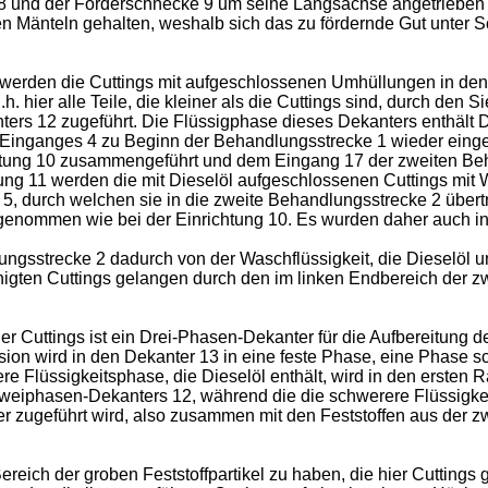
und der Förderschnecke 9 um seine Längsachse angetrieben dr
n Mänteln gehalten, weshalb sich das zu fördernde Gut unter 
werden die Cuttings mit aufgeschlossenen Umhüllungen in den
. hier alle Teile, die kleiner als die Cuttings sind, durch den
rs 12 zugeführt. Die Flüssigphase dieses Dekanters enthält 
Einganges 4 zu Beginn der Behandlungsstrecke 1 wieder einges
tung 10 zusammengeführt und dem Eingang 17 der zweiten Behan
g 11 werden die mit Dieselöl aufgeschlossenen Cuttings mit W
 5, durch welchen sie in die zweite Behandlungsstrecke 2 über
orgenommen wie bei der Einrichtung 10. Es wurden daher auch i
strecke 2 dadurch von der Waschflüssigkeit, die Dieselöl und F
inigten Cuttings gelangen durch den im linken Endbereich de
r Cuttings ist ein Drei-Phasen-Dekanter für die Aufbereitung 
on wird in den Dekanter 13 in eine feste Phase, eine Phase sch
tere Flüssigkeitsphase, die Dieselöl enthält, wird in den erste
iphasen-Dekanters 12, während die die schwerere Flüssigkei
 zugeführt wird, also zusammen mit den Feststoffen aus der z
reich der groben Feststoffpartikel zu haben, die hier Cuttings