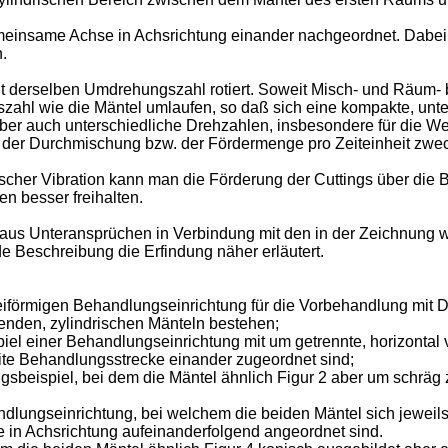
emeinsame Achse in Achsrichtung einander nachgeordnet. Dab
.
it derselben Umdrehungszahl rotiert. Soweit Misch- und Räum-
ahl wie die Mäntel umlaufen, so daß sich eine kompakte, unter
aber auch unterschiedliche Drehzahlen, insbesondere für die We
der Durchmischung bzw. der Fördermenge pro Zeiteinheit zweck
rischer Vibration kann man die Förderung der Cuttings über di
n besser freihalten.
aus Unteransprüchen in Verbindung mit den in der Zeichnung 
Beschreibung die Erfindung näher erläutert.
meiförmigen Behandlungseinrichtung für die Vorbehandlung mit D
enden, zylindrischen Mänteln bestehen;
ispiel einer Behandlungseinrichtung mit um getrennte, horizont
zweite Behandlungsstrecke einander zugeordnet sind;
hrungsbeispiel, bei dem die Mäntel ähnlich Figur 2 aber um schr
ndlungseinrichtung, bei welchem die beiden Mäntel sich jeweils
in Achsrichtung aufeinanderfolgend angeordnet sind.