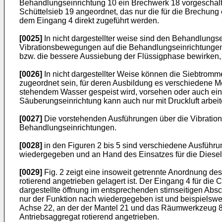
Behandlungseinrichtung 10 ein Brechwerk 18 vorgeschalte
Schüttelsieb 19 angeordnet, das nur die für die Brechun
dem Eingang 4 direkt zugeführt werden.
[0025]
In nicht dargestellter weise sind den Behandlungse
Vibrationsbewegungen auf die Behandlungseinrichtungen 
bzw. die bessere Aussiebung der Flüssigphase bewirken, 
[0026]
In nicht dargestellter Weise können die Siebtromm
zugeordnet sein, für deren Ausbildung es verschiedene Mö
stehendem Wasser gespeist wird, vorsehen oder auch eine
Säuberungseinrichtung kann auch nur mit Druckluft arbe
[0027]
Die vorstehenden Ausführungen über die Vibration
Behandlungseinrichtungen.
[0028]
in den Figuren 2 bis 5 sind verschiedene Ausführu
wiedergegeben und an Hand des Einsatzes für die Diesel
[0029]
Fig. 2 zeigt eine insoweit getrennte Anordnung de
rotierend angetrieben gelagert ist. Der Eingang 4 für die 
dargestellte öffnung im entsprechenden stirnseitigen Abs
nur der Funktion nach wiedergegeben ist und beispielsw
Achse 22, an der der Mantel 21 und das Räumwerkzeug 8 ve
Antriebsaggregat rotierend angetrieben.