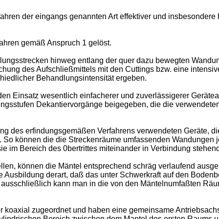
ahren der eingangs genannten Art effektiver und insbesondere hi
ahren gemäß Anspruch 1 gelöst.
dlungsstrecken hinweg entlang der quer dazu bewegten Wandu
ung des Aufschließmittels mit den Cuttings bzw. eine intensiv
chiedlicher Behandlungsintensität ergeben.
n Einsatz wesentlich einfacherer und zuverlässigerer Geräteaus
ngsstufen Dekantiervorgänge beigegeben, die die verwendeten
ng des erfindungsgemäßen Verfahrens verwendeten Geräte, die 
. So können die die Streckenräume umfassenden Wandungen jew
sie im Bereich des 0bertrittes miteinander in Verbindung stehen
ellen, können die Mäntel entsprechend schräg verlaufend ausgeb
che Ausbildung derart, daß das unter Schwerkraft auf den Bode
er ausschließlich kann man in die von den Mäntelnumfaßten Rä
r koaxial zugeordnet und haben eine gemeinsame Antriebsachse.
zylindrischen Bereich zwischen dem Mantel des ersten Raums 