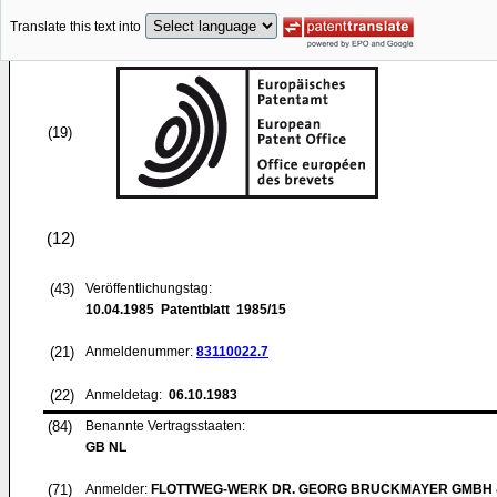
Translate this text into
(19)
(12)
(43)
Veröffentlichungstag:
10.04.1985
Patentblatt 1985/15
(21)
Anmeldenummer:
83110022.7
(22)
Anmeldetag:
06.10.1983
(84)
Benannte Vertragsstaaten:
GB NL
(71)
Anmelder:
FLOTTWEG-WERK DR. GEORG BRUCKMAYER GMBH &