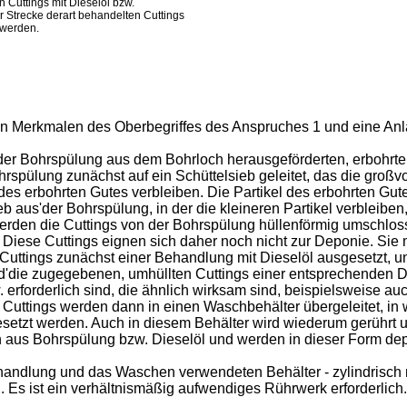
 Cuttings mit Dieselöl bzw.
r Strecke derart behandelten Cuttings
 werden.
den Merkmalen des Oberbegriffes des Anspruches 1 und eine An
der Bohrspülung aus dem Bohrloch herausgeförderten, erbohrten
hrspülung zunächst auf ein Schüttelsieb geleitet, das die groß
n des erbohrten Gutes verbleiben. Die Partikel des erbohrten Gu
 aus'der Bohrspülung, in der die kleineren Partikel verbleiben,
erden die Cuttings von der Bohrspülung hüllenförmig umschlos
 Diese Cuttings eignen sich daher noch nicht zur Deponie. Si
uttings zunächst einer Behandlung mit Dieselöl ausgesetzt, un
nd'die zugegebenen, umhüllten Cuttings einer entsprechenden 
rforderlich sind, die ähnlich wirksam sind, beispielsweise auch
ten Cuttings werden dann in einen Waschbehälter übergeleitet, 
esetzt werden. Auch in diesem Behälter wird wiederum gerührt u
 aus Bohrspülung bzw. Dieselöl und werden in dieser Form dep
andlung und das Waschen verwendeten Behälter - zylindrisch 
 Es ist ein verhältnismäßig aufwendiges Rührwerk erforderlich