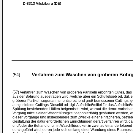
D-8313 Vilsbiburg (DE)
Verfahren zum Waschen von gröberen Bohrgu
(54)
(57)
Verfahren zum Waschen von gröberen Partikeln erbohrten Gutes, das m
aus der Bohrung ausgetragen wird, welche über ein Schüttelsieb od. dgl. 
gröberer Partikel, sogenannter entsprechend groß bemessener Cuttings, 
ausgesiebten Cuttings Dieselöl od. dgl. Aufschließmittel für das Aufschli
Spülung bestehenden Hüllen beigemischt wird, worauf die derart vorbeha
Vorgang mittels einer Waschflüssigkeit deponierfähig gesäubert werden, 
dieser Vorgänge und insbesondere zum Zwecke einer einfacheren, betrie
Gestaltung der dafür erforderlichen Einrichtungen derart verfahren wird, d
und/oder die Behandlung mit Waschflüssigkeit in zwei aufeinanderfolgen
durchgeführt wird, deren jede sich entlang einer Wandung eines Raumes er