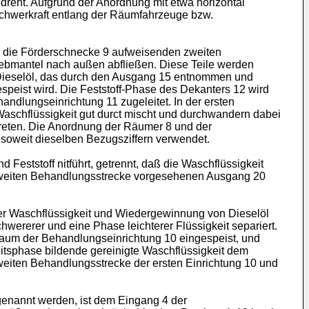
eht. Aufgrund der Anordnung mit etwa horizontal
Schwerkraft entlang der Räumfahrzeuge bzw.
 die Förderschnecke 9 aufweisenden zweiten
 Siebmantel nach außen abfließen. Diese Teile werden
Dieselöl, das durch den Ausgang 15 entnommen und
peist wird. Die Feststoff-Phase des Dekanters 12 wird
dlungseinrichtung 11 zugeleitet. In der ersten
aschflüssigkeit gut durct mischt und durchwandern dabei
treten. Die Anordnung der Räumer 8 und der
nsoweit dieselben Bezugsziffern verwendet.
eststoff nitführt, getrennt, daß die Waschflüssigkeit
r zweiten Behandlungsstrecke vorgesehenen Ausgang 20
der Waschflüssigkeit und Wiedergewinnung von Dieselöl
wererer und eine Phase leichterer Flüssigkeit separiert.
n Raum der Behandlungseinrichtung 10 eingespeist, und
tsphase bildende gereinigte Waschflüssigkeit dem
weiten Behandlungsstrecke der ersten Einrichtung 10 und
 genannt werden, ist dem Eingang 4 der