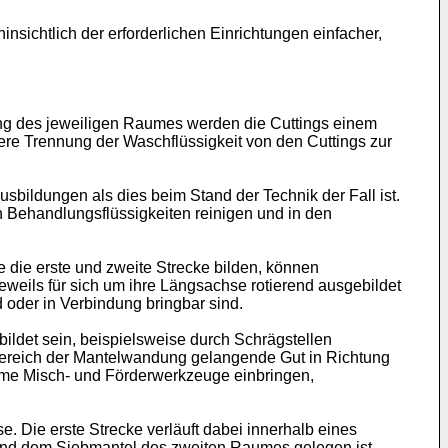
nsichtlich der erforderlichen Einrichtungen einfacher,
ng des jeweiligen Raumes werden die Cuttings einem
ere Trennung der Waschflüssigkeit von den Cuttings zur
bildungen als dies beim Stand der Technik der Fall ist.
 Behandlungsflüssigkeiten reinigen und in den
die erste und zweite Strecke bilden, können
eils für sich um ihre Längsachse rotierend ausgebildet
d oder in Verbindung bringbar sind.
ildet sein, beispielsweise durch Schrägstellen
nbereich der Mantelwandung gelangende Gut in Richtung
ume Misch- und Förderwerkzeuge einbringen,
 Die erste Strecke verläuft dabei innerhalb eines
und dem Siebmantel des zweiten Raumes gelegen ist.