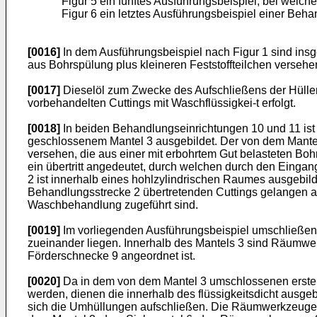
Figur 5 ein fünftes Ausführungsbeispiel, bei welc
Figur 6 ein letztes Ausführungsbeispiel einer Beh
[0016]
In dem Ausführungsbeispiel nach Figur 1 sind ins
aus Bohrspülung plus kleineren Feststoffteilchen versehe
[0017]
Dieselöl zum Zwecke des Aufschließens der Hüllen
vorbehandelten Cuttings mit Waschflüssigkei-t erfolgt.
[0018]
In beiden Behandlungseinrichtungen 10 und 11 ist 
geschlossenem Mantel 3 ausgebildet. Der von dem Mantel 
versehen, die aus einer mit erbohrtem Gut belasteten B
ein übertritt angedeutet, durch welchen durch den Einga
2 ist innerhalb eines hohlzylindrischen Raumes ausgebil
Behandlungsstrecke 2 übertretenden Cuttings gelangen a
Waschbehandlung zugeführt sind.
[0019]
Im vorliegenden Ausführungsbeispiel umschließen 
zueinander liegen. Innerhalb des Mantels 3 sind Räumw
Förderschnecke 9 angeordnet ist.
[0020]
Da in dem von dem Mantel 3 umschlossenen ersten
werden, dienen die innerhalb des flüssigkeitsdicht ausg
sich die Umhüllungen aufschließen. Die Räumwerkzeuge 8