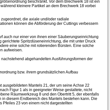
tgrößenordnung beschränkt. Vor dem Brechwerk 18 ist ein
 während kleinere Partikel an dem Brechwerk 18 vorbei
zugeordnet, die axiale und/oder radiale
ationen können die Abförderung der Cuttings verbessern
rf auch nur einer von ihnen einer Säuberungseinrichtung
gerichtete Spritzdüseneinrichtung, die mit unter Druck
ere eine solche mit rotierenden Bürsten. Eine solche
en aufweisen.
die nachstehend abgehandelten Ausführungsformen der
 Anordnung bzw. ihrem grundsätzlichen Aufbau
ht ausgebildeten Mantels 21, der um seine Achse 22
nach Figur 1 als in geeigneter Weise gestaltete, nicht
gebene Räumwerkzeug 8 und den Obertritt 5, der ebenfalls
en in diesem Endbereich des Mantels bestehen kann. Die
 Pfeiles 23 von einem nicht dargestellten