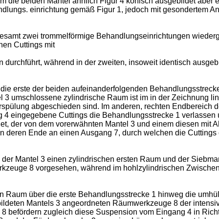
hem die beiden Mäntel ähnlich Figur 4 konisch ausgebildet aber
andlungs. einrichtung gemäß Figur 1, jedoch mit gesondertem A
gesamt zwei trommelförmige Behandlungseinrichtungen wiederg
nen Cuttings mit
 durchführt, während in der zweiten, insoweit identisch ausge
die erste der beiden aufeinanderfolgenden Behandlungsstrecke
3 umschlossene zylindrische Raum ist im in der Zeichnung lin
ohrspülung abgeschieden sind. Im anderen, rechten Endbereich
ng 4 eingegebene Cuttings die Behandlungsstrecke 1 verlassen 
det, der von dem vorerwähnten Mantel 3 und einem diesen mit A
n deren Ende an einen Ausgang 7, durch welchen die Cuttings 
der Mantel 3 einen zylindrischen ersten Raum und der Siebmant
erkzeuge 8 vorgesehen, während im hohlzylindrischen Zwische
 Raum über die erste Behandlungsstrecke 1 hinweg die umhüll
ebildeten Mantels 3 angeordneten Räumwerkzeuge 8 der intensi
 befördern zugleich diese Suspension vom Eingang 4 in Richtu