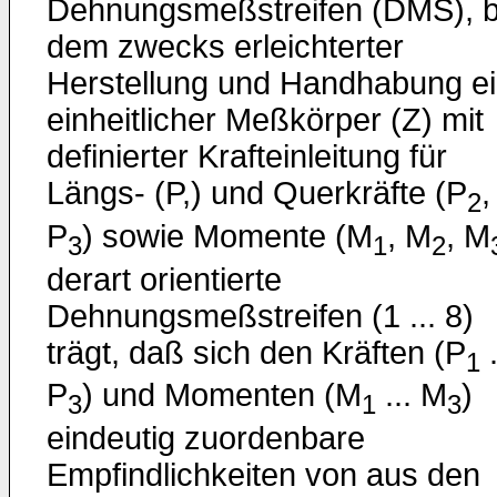
Dehnungsmeßstreifen (DMS), b
dem zwecks erleichterter
Herstellung und Handhabung e
einheitlicher Meßkörper (Z) mit
definierter Krafteinleitung für
Längs- (P,) und Querkräfte (P
,
2
P
) sowie Momente (M
, M
, M
3
1
2
derart orientierte
Dehnungsmeßstreifen (1 ... 8)
trägt, daß sich den Kräften (P
.
1
P
) und Momenten (M
... M
)
3
1
3
eindeutig zuordenbare
Empfindlichkeiten von aus den