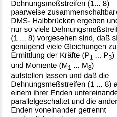
Dehnungsmeßstreifen (1... 8)
paarweise zusammenschaltbar
DMS- Halbbrücken ergeben un
nur so viele Dehnungsmeßstrei
(1 ... 8) vorgesehen sind, daß s
genügend viele Gleichungen zu
Ermittlung der Kräfte (P
... P
)
1
3
und Momente (M
... M
)
1
3
aufstellen lassen und daß die
Dehnungsmeßstreifen (1 ... 8) 
einem ihrer Enden untereinand
parallelgeschaltet und die ande
Enden voneinander getrennt