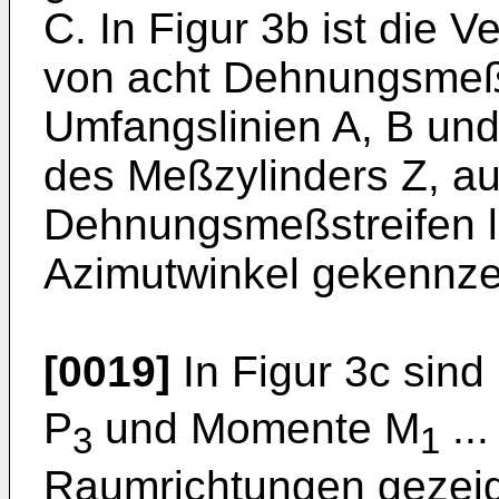
C. In Figur 3b ist die V
von acht Dehnungsmeßst
Umfangslinien A, B und 
des Meßzylinders Z, au
Dehnungsmeßstreifen li
Azimutwinkel gekennze
[0019]
In Figur 3c sind
P
und Momente M
...
3
1
Raumrichtungen gezeigt