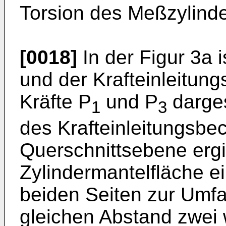
Torsion des Meßzylinde
[0018]
In der Figur 3a 
und der Krafteinleitung
Kräfte P
und P
darges
1
3
des Krafteinleitungsbe
Querschnittsebene ergib
Zylindermantelfläche e
beiden Seiten zur Umfa
gleichen Abstand zwei 