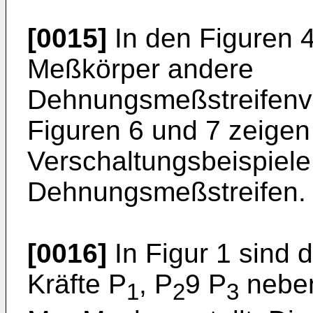
[0015]
In den Figuren 4
Meßkörper andere
Dehnungsmeßstreifenver
Figuren 6 und 7 zeige
Verschaltungsbeispiele 
Dehnungsmeßstreifen.
[0016]
In Figur 1 sind d
Kräfte P
, P
9 P
neben
1
2
3