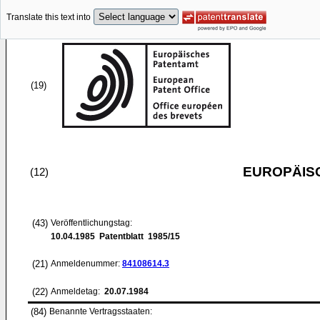
Translate this text into
(19)
EUROPÄIS
(12)
(43)
Veröffentlichungstag:
10.04.1985
Patentblatt 1985/15
(21)
Anmeldenummer:
84108614.3
(22)
Anmeldetag:
20.07.1984
(84)
Benannte Vertragsstaaten: