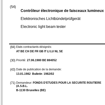
(54)
Contrôleur électronique de faisceaux lumineux
Elektronisches Lichtbündelprüfgerät
Electronic light beam tester
(84)
Etats contractants désignés:
AT BE CH DE FR GB IT LI LU NL SE
(30)
Priorité:
27.06.1980
BE 884052
(43)
Date de publication de la demande:
13.01.1982
Bulletin 1982/02
(71)
Demandeur:
FONDS D'ETUDES POUR LA SECURITE ROUTIERE
(A.S.B.L.
B-1130 Bruxelles (BE)