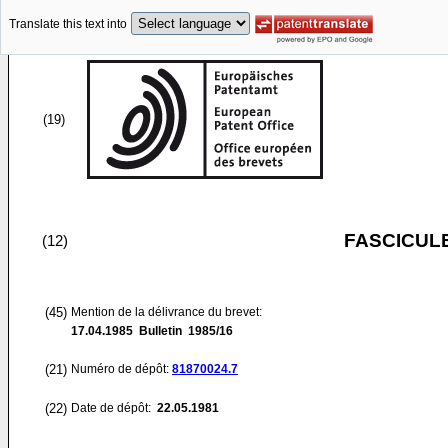
Translate this text into
(19)
FASCICUL
(12)
(45)
Mention de la délivrance du brevet:
17.04.1985
Bulletin 1985/16
(21)
Numéro de dépôt:
81870024.7
(22)
Date de dépôt:
22.05.1981