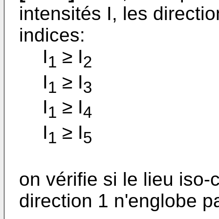
intensités I, les direc
indices:
I
≥ I
1
2
I
≥ I
1
3
I
≥ I
1
4
I
≥ I
1
5
on vérifie si le lieu is
direction 1 n'englobe p