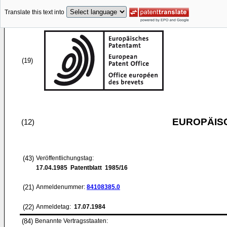
Translate this text into
(19)
EUROPÄIS
(12)
(43)
Veröffentlichungstag:
17.04.1985
Patentblatt 1985/16
(21)
Anmeldenummer:
84108385.0
(22)
Anmeldetag:
17.07.1984
(84)
Benannte Vertragsstaaten: