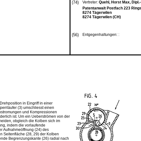
(74)
Vertreter:
Quehl, Horst Max, Dipl.-
Patentanwalt Postfach 223 Ring
8274 Tägerwilen
8274 Tägerwilen (CH)
(56)
Entgegenhaltungen: :
ehposition in Eingriff in einer
perrläufer (3) umschliesst einen
schstromungen und Kompressionen
orderlich ist. Um ein Ueberströmen von der
eiden, obgleich die Kolben sich im
ung, indem die vorlaufende
er Aufnahmeöffnung (24) des
n Seitenfläche (28, 29) der Kolben
fende Begrenzungskante (26) radial nach