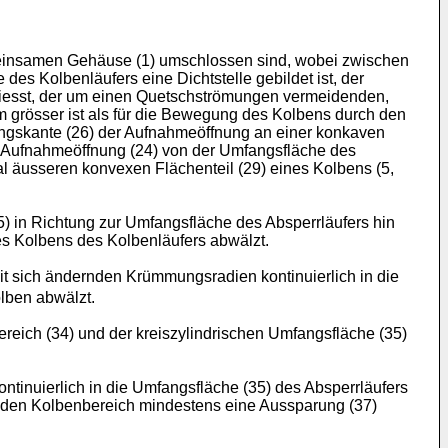
meinsamen Gehäuse (1) umschlossen sind, wobei zwischen
s Kolbenläufers eine Dichtstelle gebildet ist, der
liesst, der um einen Quetschströmungen vermeidenden,
grösser ist als für die Bewegung des Kolbens durch den
zungskante (26) der Aufnahmeöffnung an einer konkaven
r Aufnahmeöffnung (24) von der Umfangsfläche des
ial äusseren konvexen Flächenteil (29) eines Kolbens (5,
) in Richtung zur Umfangsfläche des Absperrläufers hin
es Kolbens des Kolbenläufers abwälzt.
 sich ändernden Krümmungsradien kontinuierlich in die
lben abwälzt.
ich (34) und der kreiszylindrischen Umfangsfläche (35)
inuierlich in die Umfangsfläche (35) des Absperrläufers
enden Kolbenbereich mindestens eine Aussparung (37)