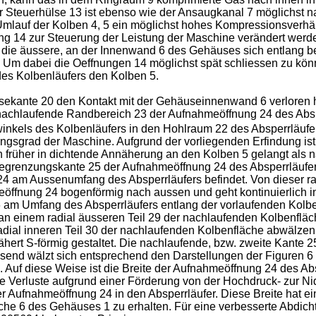
 Steuerhülse 13 ist ebenso wie der Ansaugkanal 7 möglichst n
Umlauf der Kolben 4, 5 ein möglichst hohes Kompressionsverhä
g 14 zur Steuerung der Leistung der Maschine verändert werden
m die äussere, an der Innenwand 6 des Gehäuses sich entlang
. Um dabei die Oeffnungen 14 möglichst spät schliessen zu kön
des Kolbenläufers den Kolben 5.
kante 20 den Kontakt mit der Gehäuseinnenwand 6 verloren h
r nachlaufende Randbereich 23 der Aufnahmeöffnung 24 des Abs
nkels des Kolbenläufers in den Hohlraum 22 des Absperrläufer
ngsgrad der Maschine. Aufgrund der vorliegenden Erfindung ist 
früher in dichtende Annäherung an den Kolben 5 gelangt als na
egrenzungskante 25 der Aufnahmeöffnung 24 des Absperrläufers 
 am Aussenumfang des Absperrläufers befindet. Von dieser ra
eöffnung 24 bogenförmig nach aussen und geht kontinuierlich i
6 am Umfang des Absperrläufers entlang der vorlaufenden Kolbe
n einem radial äusseren Teil 29 der nachlaufenden Kolbenflä
al inneren Teil 30 der nachlaufenden Kolbenfläche abwälzen so
ähert S-förmig gestaltet. Die nachlaufende, bzw. zweite Kante 2
essend wälzt sich entsprechend den Darstellungen der Figuren
Auf diese Weise ist die Breite der Aufnahmeöffnung 24 des Abs
e Verluste aufgrund einer Förderung von der Hochdruck- zur Ni
r Aufnahmeöffnung 24 in den Absperrläufer. Diese Breite hat 
he 6 des Gehäuses 1 zu erhalten. Für eine verbesserte Abdich