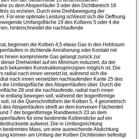
ahe zu dem Absperrläufer 3 oder den Dichtbereich 18
ltnis zu erzielen. Durch eine Drehbewegung der
. Für eine optimale Leistung schliesst sich die Oeffnung
 bewegende Umfangsfläche 19 des Kolbens 5 oder 4 die
nen, hinterschneidet die nachlaufende
at, beginnen die Kolben 4,5 etwas Gas in den Hohlraum
perrläufers in dichtende Annäherung oder Kontakt mit
s hinein komprimierte Gas gelangt zurück zur
dieser Drehwinkel auf ein Minimum reduziert, da der
ch bekannten Konstruktionsprinzipien möglich ist. Die
radial nach innen versetzt ist, während sich die
dial nach innen versetzten nachlaufenden Kante 25 des
n die Umfangsfläche des Absperrläufers über. Durch die
nfläche 28 und die nachlaufende, radial nach innen
che entlang bewegen soll, während der bogenförmige
ll, ist die Querschnittsform der Kolben 5, 4 geometrisch
5 des Absperrläufers streift an dem konvexen Flächenteil
 6 und 7 der bogenförmige Randbereich 23 an dem
perrläufers für eine bestimmte Kolbendicke auf ein
derdruckseite aufweist. Die in Umfangsrichtung
ein bestimmtes Mass, um eine ausreichende Abdichtung
tung können am Umfang der Kolben Dichtleisten befestigt