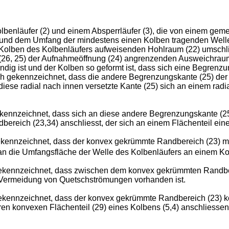
lbenläufer (2) und einem Absperrläufer (3), die von einem ge
 und dem Umfang der mindestens einen Kolben tragenden Welle de
n Kolben des Kolbenläufers aufweisenden Hohlraum (22) umsch
26, 25) der Aufnahmeöffnung (24) angrenzenden Ausweichraum 
dig ist und der Kolben so geformt ist, dass sich eine Begren
ch gekennzeichnet, dass die andere Begrenzungskante (25) de
d diese radial nach innen versetzte Kante (25) sich an einem rad
kennzeichnet, dass sich an diese andere Begrenzungskante (25
ereich (23,34) anschliesst, der sich an einem Flächenteil ein
kennzeichnet, dass der konvex gekrümmte Randbereich (23) mit
 an die Umfangsfläche der Welle des Kolbenläufers an einem Ko
ekennzeichnet, dass zwischen dem konvex gekrümmten Randbere
 Vermeidung von Quetschströmungen vorhanden ist.
kennzeichnet, dass der konvex gekrümmte Randbereich (23) kont
ren konvexen Flächenteil (29) eines Kolbens (5,4) anschliess