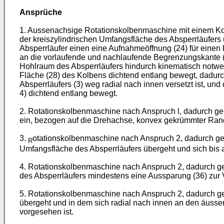
Ansprüche
1. Aussenachsige Rotationskolbenmaschine mit einem Ko
der kreiszylindrischen Umfangsfläche des Absperrläufers
Absperrläufer einen eine Aufnahmeöffnung (24) für eine
an die vorlaufende und nachlaufende Begrenzungskante (
Hohlraum des Absperrläufers hindurch kinematisch notwen
Fläche (28) des Kolbens dichtend entlang bewegt, dadur
Absperrläufers (3) weg radial nach innen versetzt ist, un
4) dichtend entlang bewegt.
2. Rotationskolbenmaschine nach Anspruch l, dadurch ge
ein, bezogen auf die Drehachse, konvex gekrümmter Randb
3.
otationskolbenmaschine nach Anspruch 2, dadurch ge
R
Umfangsfläche des Absperrläufers übergeht und sich bis
4. Rotationskolbenmaschine nach Anspruch 2, dadurch g
des Absperrläufers mindestens eine Aussparung (36) zur
5. Rotationskolbenmaschine nach Anspruch 2, dadurch ge
übergeht und in dem sich radial nach innen an den äusse
vorgesehen ist.