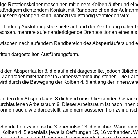
hsige Rotationskolbenmaschinen mit einem Kolbenläufer und ein
 ständigem dichtendem Kontakt mit Randbereichen der Aufnahm
augseite gelangen kann, nahezu vollständig vermieden wird.
Erfindung Ausführungsbeispiele anhand der Zeichnung näher be
ferachsen, mehrere aufeinanderfolgende Drehpositionen einer 
ch zwischen nachlaufendem Randbereich des Absperrläufers und 
ritten dargestellten Ausführungsform.
 den Absperrläufer 3, die auf nicht dargestellte, jedoch übli
i Zahnräder miteinander in Antriebsverbindung stehen. Die Läuf
 wird durch die Bewegung der Kolben 4, 5 entlang der Innenw
an den den Absperrläufer 3 dichtend umschliessenden Gehäuset
durchlaufenen Arbeitsraum 9. Dieser Arbeitsraum ist nach innen
önnen auch, wie dargestellt, an einem äusseren hohlzylindrische
ehende hohlzylindrische Steuerhülse 13, die in ihrer Wand ein
den Kolben 4, 5 ebenfalls jeweils Oeffnungen 15, 16 vorhanden.
n, kann das in dem Ringraum 9 komprimierte Gas nach innen i