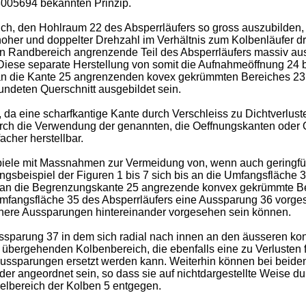
005694 bekannten Prinzip.
ich, den Hohlraum 22 des Absperrläufers so gross auszubilden
oher und doppelter Drehzahl im Verhältnis zum Kolbenläufer dr
Randbereich angrenzende Teil des Absperrläufers massiv ausge
. Diese separate Herstellung von somit die Aufnahmeöffnung 24 b
an die Kante 25 angrenzenden kovex gekrümmten Bereiches 23. 
rundeten Querschnitt ausgebildet sein.
 da eine scharfkantige Kante durch Verschleiss zu Dichtverlust
rch die Verwendung der genannten, die Oeffnungskanten oder Oe
acher herstellbar.
piele mit Massnahmen zur Vermeidung von, wenn auch geringfü
sbeispiel der Figuren 1 bis 7 sich bis an die Umfangsfläche 3
r an die Begrenzungskante 25 angrezende konvex gekrümmte Ber
fangsfläche 35 des Absperrläufers eine Aussparung 36 vorgeseh
inere Aussparungen hintereinander vorgesehen sein können.
ussparung 37 in dem sich radial nach innen an den äusseren k
 übergehenden Kolbenbereich, die ebenfalls eine zu Verlusten f
ussparungen ersetzt werden kann. Weiterhin können bei beide
er angeordnet sein, so dass sie auf nichtdargestellte Weise du
elbereich der Kolben 5 entgegen.