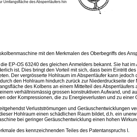
zur Umfangsfläche des Absperrläufers hin
onskolbenmaschine mit den Merkmalen des Oberbegriffs des Ans
 die EP-OS 63240 des gleichen Anmelders bekannt. Sie hat im A
derlich ist. Dies bringt den Vorteil mit sich, dass beim Eintritt
en. Der vergrösserte Hohlraum im Absperrläufer kann jedoch d
rch den Hohlraum hindurch zurück zur Niederdruckseite der M
angsfläche des Kolbens an einem Mittelteil des Absperrläufers
 zu einem verhältnismässig grossen konstruktiven Aufwand, und
ngen oder Kompressionen, die zu Energieverlusten und zu einer
 weitgehendst Verlustströmungen und Geräuschentwicklungen v
dieser Hohlraum einen schädlichen Raum bildet, d.h. ein uner
Maschine bei geringer Geräuschentwicklung einen hohen Wirkun
erkmale des kennzeichnenden Teiles des Patentanspruchs l.