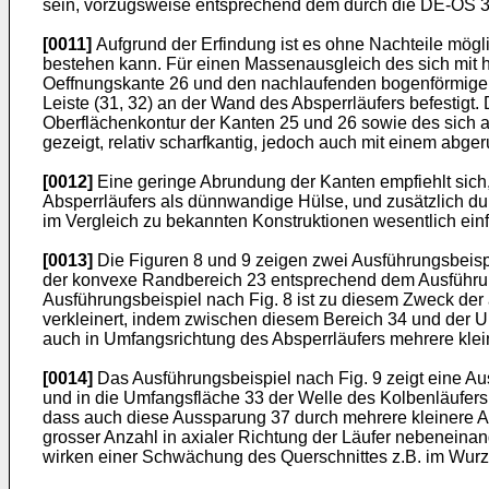
sein, vorzugsweise entsprechend dem durch die DE-OS 3
[0011]
Aufgrund der Erfindung ist es ohne Nachteile mögl
bestehen kann. Für einen Massenausgleich des sich mit h
Oeffnungskante 26 und den nachlaufenden bogenförmigen 
Leiste (31, 32) an der Wand des Absperrläufers befestigt
Oberflächenkontur der Kanten 25 und 26 sowie des sich 
gezeigt, relativ scharfkantig, jedoch auch mit einem abge
[0012]
Eine geringe Abrundung der Kanten empfiehlt sich,
Absperrläufers als dünnwandige Hülse, und zusätzlich du
im Vergleich zu bekannten Konstruktionen wesentlich einf
[0013]
Die Figuren 8 und 9 zeigen zwei Ausführungsbeis
der konvexe Randbereich 23 entsprechend dem Ausführung
Ausführungsbeispiel nach Fig. 8 ist zu diesem Zweck de
verkleinert, indem zwischen diesem Bereich 34 und der Um
auch in Umfangsrichtung des Absperrläufers mehrere kle
[0014]
Das Ausführungsbeispiel nach Fig. 9 zeigt eine A
und in die Umfangsfläche 33 der Welle des Kolbenläufers
dass auch diese Aussparung 37 durch mehrere kleinere A
grosser Anzahl in axialer Richtung der Läufer nebeneinand
wirken einer Schwächung des Querschnittes z.B. im Wurz