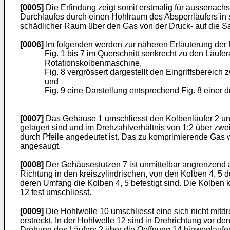
[0005]
Die Erfindung zeigt somit erstmalig für aussenac
Durchlaufes durch einen Hohlraum des Absperrläufers in
schädlicher Raum über den Gas von der Druck- auf die S
[0006]
Im folgenden werden zur näheren Erläuterung der 
Fig. 1 bis 7 im Querschnitt senkrecht zu den Läu
Rotationskolbenmaschine,
Fig. 8 vergrössert dargestellt den Eingriffsberei
und
Fig. 9 eine Darstellung entsprechend Fig. 8 einer d
[0007]
Das Gehäuse 1 umschliesst den Kolbenläufer 2 und
gelagert sind und im Drehzahlverhältnis von 1:2 über zwe
durch Pfeile angedeutet ist. Das zu komprimierende Gas
angesaugt.
[0008]
Der Gehäusestutzen 7 ist unmittelbar angrenzend 
Richtung in den kreiszylindrischen, von den Kolben 4, 5 
deren Umfang die Kolben 4, 5 befestigt sind. Die Kolben k
12 fest umschliesst.
[0009]
Die Hohlwelle 10 umschliesst eine sich nicht mitdr
erstreckt. In der Hohlwelle 12 sind in Drehrichtung vor 
Drehung des Läufers 2 über die Oeffnung 14 hinweglaufe