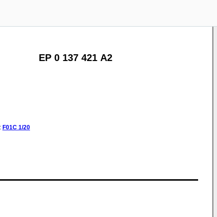
EP 0 137 421 A2
:
F01C
1/20