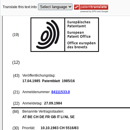
Translate this text into
(19)
(12)
(43)
Veröffentlichungstag:
17.04.1985
Patentblatt 1985/16
(21)
Anmeldenummer:
84111533.0
(22)
Anmeldetag:
27.09.1984
(84)
Benannte Vertragsstaaten:
AT BE CH DE FR GB IT LI NL SE
(30)
Priorität:
10.10.1983
CH 5516/83