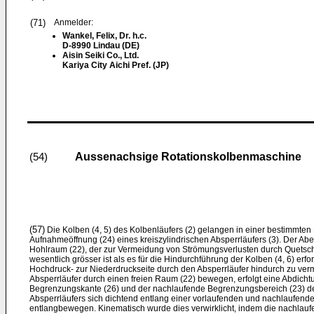
(71)
Anmelder:
Wankel, Felix, Dr. h.c.
D-8990 Lindau (DE)
Aisin Seiki Co., Ltd.
Kariya City Aichi Pref. (JP)
Aussenachsige Rotationskolbenmaschine
(54)
(57)
Die Kolben (4, 5) des Kolbenläufers (2) gelangen in einer bestimmten Dr
Aufnahmeöffnung (24) eines kreiszylindrischen Absperrläufers (3). Der Abe
Hohlraum (22), der zur Vermeidung von Strömungsverlusten durch Quet
wesentlich grösser ist als es für die Hindurchführung der Kolben (4, 6) erf
Hochdruck- zur Niederdruckseite durch den Absperrläufer hindurch zu verm
Absperrläufer durch einen freien Raum (22) bewegen, erfolgt eine Abdicht
Begrenzungskante (26) und der nachlaufende Begrenzungsbereich (23) d
Absperrläufers sich dichtend entlang einer vorlaufenden und nachlaufende
entlangbewegen. Kinematisch wurde dies verwirklicht, indem die nachlau