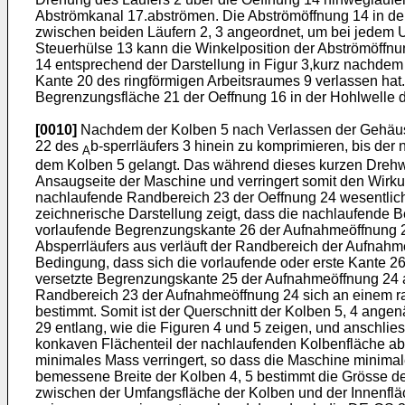
Abströmkanal 17.abströmen. Die Abströmöffnung 14 in der
zwischen beiden Läufern 2, 3 angeordnet, um bei jedem 
Steuerhülse 13 kann die Winkelposition der Abströmöffnun
14 entsprechend der Darstellung in Figur 3,kurz nachde
Kante 20 des ringförmigen Arbeitsraumes 9 verlassen hat
Begrenzungsfläche 21 der Oeffnung 16 in der Hohlwelle 
[0010]
Nachdem der Kolben 5 nach Verlassen der Gehäuse
22 des
b-sperrläufers 3 hinein zu komprimieren, bis de
A
dem Kolben 5 gelangt. Das während dieses kurzen Drehwi
Ansaugseite der Maschine und verringert somit den Wirku
nachlaufende Randbereich 23 der Oeffnung 24 wesentlich 
zeichnerische Darstellung zeigt, dass die nachlaufende B
vorlaufende Begrenzungskante 26 der Aufnahmeöffnung 24
Absperrläufers aus verläuft der Randbereich der Aufnahm
Bedingung, dass sich die vorlaufende oder erste Kante 2
versetzte Begrenzungskante 25 der Aufnahmeöffnung 24 a
Randbereich 23 der Aufnahmeöffnung 24 sich an einem radi
bestimmt. Somit ist der Querschnitt der Kolben 5, 4 angen
29 entlang, wie die Figuren 4 und 5 zeigen, und anschli
konkaven Flächenteil der nachlaufenden Kolbenfläche ab. 
minimales Mass verringert, so dass die Maschine minimal
bemessene Breite der Kolben 4, 5 bestimmt die Grösse de
zwischen der Umfangsfläche der Kolben und der Innenfläc