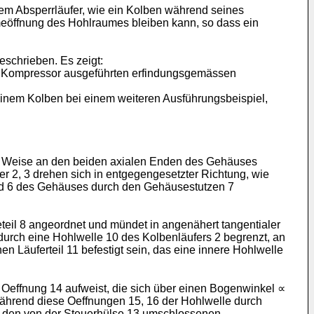
em Absperrläufer, wie ein Kolben während seines
eöffnung des Hohlraumes bleiben kann, so dass ein
schrieben. Es zeigt:
als Kompressor ausgeführten erfindungsgemässen
einem Kolben bei einem weiteren Ausführungsbeispiel,
che Weise an den beiden axialen Enden des Gehäuses
er 2, 3 drehen sich in entgegengesetzter Richtung, wie
and 6 des Gehäuses durch den Gehäusestutzen 7
eil 8 angeordnet und mündet in angenähert tangentialer
 durch eine Hohlwelle 10 des Kolbenläufers 2 begrenzt, an
n Läuferteil 11 befestigt sein, das eine innere Hohlwelle
e Oeffnung 14 aufweist, die sich über einen Bogenwinkel ∝
 Während diese Oeffnungen 15, 16 der Hohlwelle durch
n den von der Steuerhülse 13 umschlossenen