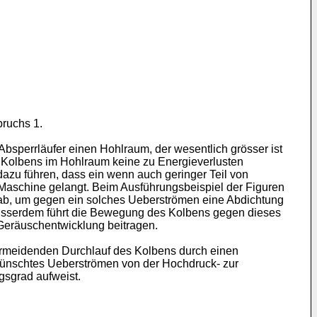
pruchs 1.
bsperrläufer einen Hohlraum, der wesentlich grösser ist
 des Kolbens im Hohlraum keine zu Energieverlusten
azu führen, dass ein wenn auch geringer Teil von
aschine gelangt. Beim Ausführungsbeispiel der Figuren
 ab, um gegen ein solches Ueberströmen eine Abdichtung
 ausserdem führt die Bewegung des Kolbens gegen dieses
 Geräuschentwicklung beitragen.
ermeidenden Durchlauf des Kolbens durch einen
wünschtes Ueberströmen von der Hochdruck- zur
gsgrad aufweist.