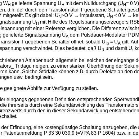
ng W
gelieferte Spannung U
mit dem Nulldurchgang (U
= 0 V
H
H
H
en, d.h. der durch den Transformator T gegebene Schalter ges
itgeteilt. Es gilt dabei: U
>O V → Impulsstart, U
< 0 V → kei
N
N
Signalspannung U
mit Hilfe des Regelspannungserzeugers RS
H
elspannung mit einer Referenz verglichen. Die Differenz zwis
g gelieferte Signalspannung U
dem Pulsdauer-Modulator PDM mi
A
nsistor T gegebenen Schalter öffnet, sobald U
= U
gilt. Au
Ip
A
spannung verschwindet. Dies bedeutet, daß U
und damit U, ko
R
hriebenen Art,aber auch allgemein bei solchen der eingangs de
rmators_ Tr dagu neigen, zu einer starken Überhöhung der Seku
ren kann. Solche Störfälle können z.B. durch Defekte an den de
ngen usw. bedingt sein.
e geeignete Abhilfe zur Verfügung zu stellen.
er eingangs gegebenen Definition entsprechenden Sperrwandle
 die ihrerseits durch eine Sekundärwicklung des Transformators 
renzwerts durch den in dieser Sekundärwicklung entstehenden
chaltet.
 der Erfindung, eine kostengünstige Schaltung anzugeben, die si
r Patentanmeldung P 33 30 039.9 (=VPA 83 P 1604) bzw, in d