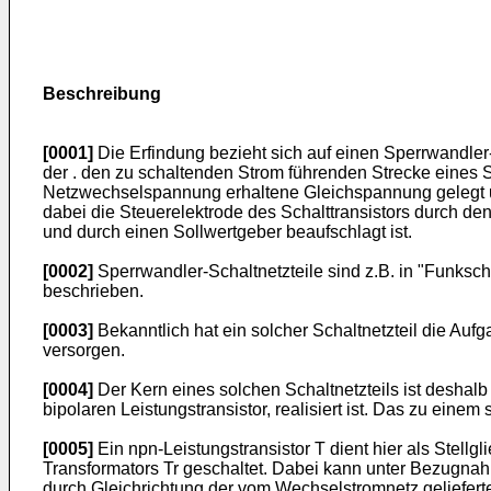
Beschreibung
[0001]
Die Erfindung bezieht sich auf einen Sperrwandler-
der . den zu schaltenden Strom führenden Strecke eines S
Netzwechselspannung erhaltene Gleichspannung gelegt un
dabei die Steuerelektrode des Schalttransistors durch den
und durch einen Sollwertgeber beaufschlagt ist.
[0002]
Sperrwandler-Schaltnetzteile sind z.B. in "Funksc
beschrieben.
[0003]
Bekanntlich hat ein solcher Schaltnetzteil die Auf
versorgen.
[0004]
Der Kern eines solchen Schaltnetzteils ist deshal
bipolaren Leistungstransistor, realisiert ist. Das zu einem
[0005]
Ein npn-Leistungstransistor T dient hier als Stellg
Transformators Tr geschaltet. Dabei kann unter Bezugnah
durch Gleichrichtung der vom Wechselstromnetz gelieferten