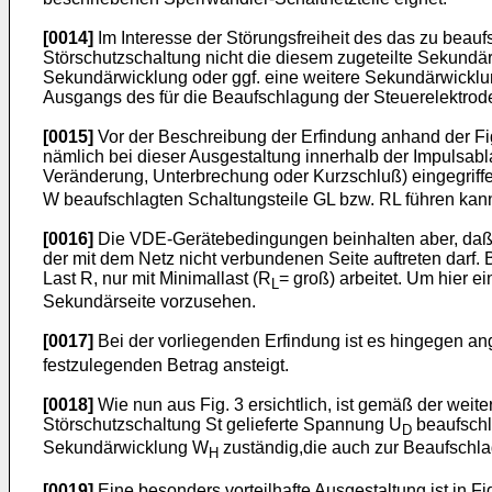
[0014]
Im Interesse der Störungsfreiheit des das zu beau
Störschutzschaltung nicht die diesem zugeteilte Sekundä
Sekundärwicklung oder ggf. eine weitere Sekundärwicklung 
Ausgangs des für die Beaufschlagung der Steuerelektrode 
[0015]
Vor der Beschreibung der Erfindung anhand der Fig
nämlich bei dieser Ausgestaltung innerhalb der Impulsa
Veränderung, Unterbrechung oder Kurzschluß) eingegriff
W beaufschlagten Schaltungsteile GL bzw. RL führen kan
[0016]
Die VDE-Gerätebedingungen beinhalten aber, daß b
der mit dem Netz nicht verbundenen Seite auftreten darf. 
Last R, nur mit Minimallast (R
= groß) arbeitet. Um hier 
L
Sekundärseite vorzusehen.
[0017]
Bei der vorliegenden Erfindung ist es hingegen an
festzulegenden Betrag ansteigt.
[0018]
Wie nun aus Fig. 3 ersichtlich, ist gemäß der wei
Störschutzschaltung St gelieferte Spannung U
beaufschla
D
Sekundärwicklung W
zuständig,die auch zur Beaufschla
H
[0019]
Eine besonders vorteilhafte Ausgestaltung ist in F