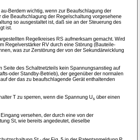
es au-Berdem wichtig, wenn zur Beaufschlagung der
für die Beaufschlagung der Regelschaltung vorgesehene
ltung so ausgestaltet ist, daß sie an der Steuerung des
t ist.
 dargestellten Regelkreises RS aufmerksam gemacht. Wird
m Regelverstärker RV durch eine Störung (Bauteile-
hnen, was zur Zerstörung der von der Sekundärwicklung
 Seite des Schaltnetzteils kein Spannungsanstieg auf
chafts-oder Standby-Betrieb), der gegenüber der normalen
er auf der das zu beaufschlagende Gerät enthaltenden
chalter T zu sperren, wenn die Spannung U
über einen
s
 Eingang versehen, der durch eine von der
ung St, wie bereits angedeutet, dieselbe
chutzschaltung St - der Fig. 5 in der Patentanmeldung P