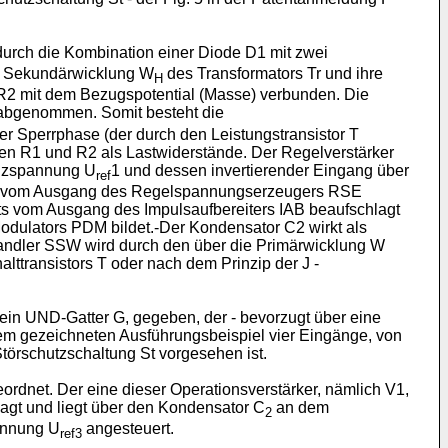
rch die Kombination einer Diode D1 mit zwei
er Sekundärwicklung W
des Transformators Tr und ihre
H
R2 mit dem Bezugspotential (Masse) verbunden. Die
 abgenommen. Somit besteht die
r Sperrphase (der durch den Leistungstransistor T
den R1 und R2 als Lastwiderstände. Der Regelverstärker
enzspannung U
1 und dessen invertierender Eingang über
ref
 R3 vom Ausgang des Regelspannungserzeugers RSE
s vom Ausgang des Impulsaufbereiters IAB beaufschlagt
Modulators PDM bildet.-Der Kondensator C2 wirkt als
ndler SSW wird durch den über die Primärwicklung W
ttransistors T oder nach dem Prinzip der J -
in UND-Gatter G, gegeben, der - bevorzugt über eine
 dem gezeichneten Ausführungsbeispiel vier Eingänge, von
törschutzschaltung St vorgesehen ist.
ordnet. Der eine dieser Operationsverstärker, nämlich V1,
lagt und liegt über den Kondensator C
an dem
2
annung U
angesteuert.
ref3