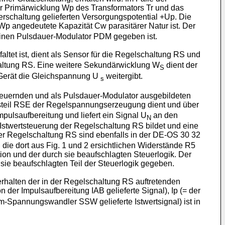
der Primärwicklung Wp des Transformators Tr und das
erschaltung gelieferten Versorgungspotential +Up. Die
p angedeutete Kapazität Cw parasitärer Natur ist. Der
 einen Pulsdauer-Modulator PDM gegeben ist.
ltet ist, dient als Sensor für die Regelschaltung RS und
altung RS. Eine weitere Sekundärwicklung W
dient der
S
s Gerät die Gleichspannung U
weitergibt.
s
teuernden und als Pulsdauer-Modulator ausgebildeten
steil RSE der Regelspannungserzeugung dient und über
pulsaufbereitung und liefert ein Signal U
an den
N
stwertsteuerung der Regelschaltung RS bildet und eine
er Regelschaltung RS sind ebenfalls in der DE-OS 30 32
die dort aus Fig. 1 und 2 ersichtlichen Widerstände R5
ion und der durch sie beaufschlagten Steuerlogik. Der
sie beaufschlagten Teil der Steuerlogik gegeben.
rhalten der in der Regelschaltung RS auftretenden
n der Impulsaufbereitung IAB gelieferte Signal), Ip (= der
-Spannungswandler SSW gelieferte Istwertsignal) ist in