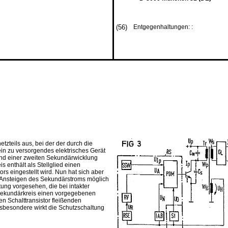
(56)
Entgegenhaltungen: :
tzteils aus, bei der der durch die
in zu versorgendes elektrisches Gerät
und einer zweiten Sekundärwicklung
s enthält als Stellglied einen
rs eingestellt wird. Nun hat sich aber
 Ansteigen des Sekundärstroms möglich
tung vorgesehen, die bei intakter
m Sekundärkreis einen vorgegebenen
en Schalttransistor fleißenden
nsbesondere wirkt die Schutzschaltung