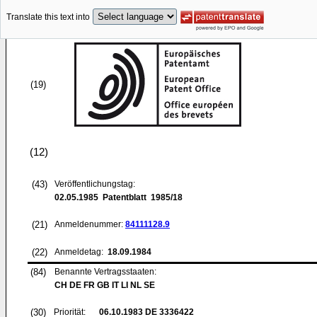
Translate this text into
(19)
(12)
(43)
Veröffentlichungstag:
02.05.1985
Patentblatt 1985/18
(21)
Anmeldenummer:
84111128.9
(22)
Anmeldetag:
18.09.1984
(84)
Benannte Vertragsstaaten:
CH DE FR GB IT LI NL SE
(30)
Priorität:
06.10.1983
DE 3336422