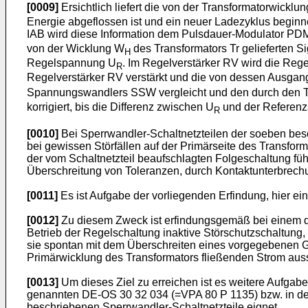
[0009]
Ersichtlich liefert die von der Transformatorwicklu
Energie abgeflossen ist und ein neuer Ladezyklus beginn
IAB wird diese Information dem Pulsdauer-Modulator PDM m
von der Wicklung W
des Transformators Tr gelieferten 
H
Regelspannung U
. Im Regelverstärker RV wird die Reg
R
Regelverstärker RV verstärkt und die von dessen Ausgan
Spannungswandlers SSW vergleicht und den durch den Tra
korrigiert, bis die Differenz zwischen U
und der Referenz
R
[0010]
Bei Sperrwandler-Schaltnetzteilen der soeben besc
bei gewissen Störfällen auf der Primärseite des Transfo
der vom Schaltnetzteil beaufschlagten Folgeschaltung füh
Überschreitung von Toleranzen, durch Kontaktunterbrechu
[0011]
Es ist Aufgabe der vorliegenden Erfindung, hier ein
[0012]
Zu diesem Zweck ist erfindungsgemäß bei einem d
Betrieb der Regelschaltung inaktive Störschutzschaltung,
sie spontan mit dem Überschreiten eines vorgegebenen G
Primärwicklung des Transformators fließenden Strom auss
[0013]
Um dieses Ziel zu erreichen ist es weitere Aufgabe
genannten DE-OS 30 32 034 (=VPA 80 P 1135) bzw. in de
beschriebenen Sperrwandler-Schaltnetzteile eignet.