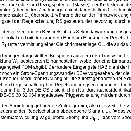
ses Transistors am Bezugspotential (Masse), der Kollektor an 
ten (aber in den Zeichnungen nicht dargestellten) Gleichricht
 Kondensator C
überbrückt, während die an der Primärwicklung W
s
gangsteil der Regelschaltung RS gesteuert, der bevorzugt durch
in dem gezeichneten Beispielsfall als Sekundärwicklung eusgesfa
potential und mit dem anderen Ende am Eingang der Regelsch
s R
unter Vermittlung einer Gleichrichteranlage GL, die an da
L
hnungen dargestellten Beispielen aus dem den Transistor T s
cklung W
gesteuerten Eingangsteilen, wobei der eine Eingang
H
gangsteil PDM abgibt. Der andere Eingangsteil IAB dient der Im
t noch ein Strom-Spannungswandler SSW vorgesehen, der die I
lsdauer- Modulator PDM abgibt. Die zuletzt genannten Teile d
ellten Regelschaltung. Die Regelspannungserzeugung ist durch 
er in Fig. 3 der DE-OS ersichtlichen Nulldurchgangsidentifikat
r DE-OS 30 32 034 angedeutete Triggerschaltung mit dem durch 
nden Anmeldung gehörende Zeitdiagramm, also das zeitliche Ve
teuerung der Regelschaltung abgegebene Signal), U
(= das vo
N
ansformatorwicklung W gelieferte Strom) und U
(= das vom Strom
Ip