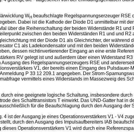
ndärwicklung W
beaufschlagte Regelspannungserzeuger RSE du
H
eben. Dabei ist die Kathode der Diode D1 unmittelbar mit d
al über die Reihenschaltung der beiden Widerstände R1 und 
Teilerpunkt zwischen den beiden Widerständen R1 und und R2
chrichtung mit der Diode D1 als Gleichrichter, der während de
ndensator C1 als Ladekondensator und mit den beiden Widerstän
eben, dessen nichtinvertierender Eingang an eine erste Refer
stärkers RV gelegt ist und außerdem über einen Widerstand
vom Ausgang des Regelspannungserzeugers RSE und andererseit
ationsverstärkers V1, der bereits einen Eingang des Pulsdauer-
er Anmeldung P 33 12 209.1 angegeben. Der Strom-Spamungswa
omabfrage vermittels eines Widerstands im Massezweig des Schal
urch eine geeignete logische Schaltung, insbesondere durch e
trode des Schalttransistors T einwirkt. Das UND-Gatter hat in
ausschließlich für die Beaufschlagung durch den Ausgang der S
 4 ist der Ausgang je eines Operationsverstärkers V1 - V4 zuge
estellt, durch den Ausgang des Impulsaufbereiters IAB beaufsch
g dieses Operationsverstärkers V1 wird durch eine Referenzsp