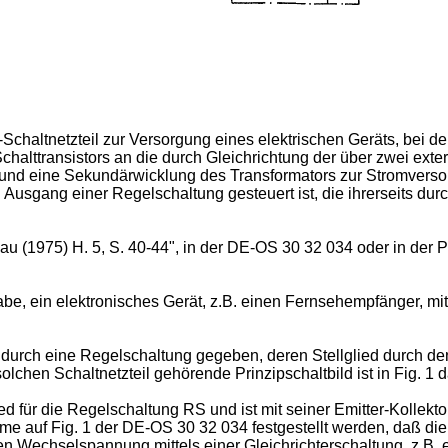
Schaltnetzteil zur Versorgung eines elektrischen Geräts, bei d
chalttransistors an die durch Gleichrichtung der über zwei ex
d eine Sekundärwicklung des Transformators zur Stromversorg
 Ausgang einer Regelschaltung gesteuert ist, die ihrerseits du
hau (1975) H. 5, S. 40-44", in der DE-OS 30 32 034 oder in de
gabe, ein elektronisches Gerät, z.B. einen Fernsehempfänger, mi
b durch eine Regelschaltung gegeben, deren Stellglied durch de
 solchen Schaltnetzteil gehörende Prinzipschaltbild ist in Fig. 
lied für die Regelschaltung RS und ist mit seiner Emitter-Kollek
me auf Fig. 1 der DE-OS 30 32 034 festgestellt werden, daß d
 Wechselspannung mittels einer Gleichrichterschaltung, z.B. ei