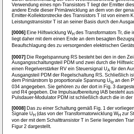
Verwendung eines npn-Transistors T liegt der Emitter die
andere Ende dieser Primärwicklung an dem von der genann
Emitter-Kollektorstrecke des Transistors T ist von einem
Leistungstransistor T ist an seiner Basis durch den Aus
[0006]
Eine Hilfswicklung W
des Transformators Tr, die 
H
liegt daher mit dem einen Ende an dem besagten Bezugs
Beaufschlagung des zu versorgenden elektrischen Gerät
[0007]
Die Regelspannung RS besteht bei den in den Zeic
Ausgangsschaltungsteil PDM und zwei durch die Hilfswi
einen Regelverstärker RV ein Steuersignal U
für den Aus
A
Ausgangsteil PDM der Regelschaltung RS. Schließlich is
dem Primärstrom Ip proportionale Spannung U
an den Pu
Ip
034 angegeben. Sie gehören zu der dort in Fig. 3 dargest
und R4 gegeben. Die Impulsaufbereitung IAB besteht aus d
Pulsdauer-Modulator PDM ist schließlich durch die in de
[0008]
Das zu einer Schaltung gemäß Fig. 1 der vorliege
Signale U
(das von der Transformatorwicklung W
zur S
H
H
von der mit dem Schalttransistor T in Serie liegenden Tr
Figur 2 dargestellt.