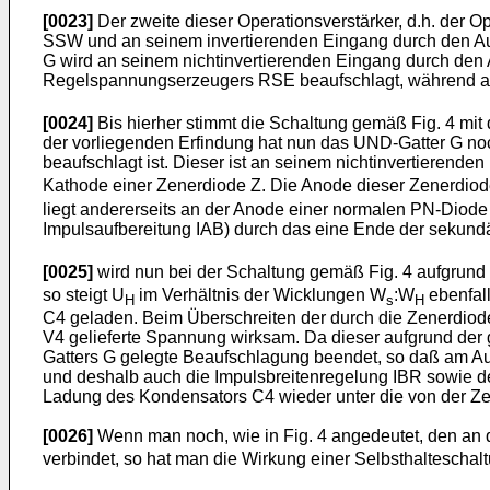
[0023]
Der zweite dieser Operationsverstärker, d.h. der
SSW und an seinem invertierenden Eingang durch den Aus
G wird an seinem nichtinvertierenden Eingang durch de
Regelspannungserzeugers RSE beaufschlagt, während an
[0024]
Bis hierher stimmt die Schaltung gemäß Fig. 4 mit
der vorliegenden Erfindung hat nun das UND-Gatter G noc
beaufschlagt ist. Dieser ist an seinem nichtinvertierend
Kathode einer Zenerdiode Z. Die Anode dieser Zenerdiode
liegt andererseits an der Anode einer normalen PN-Diod
Impulsaufbereitung IAB) durch das eine Ende der sekund
[0025]
wird nun bei der Schaltung gemäß Fig. 4 aufgrund
so steigt U
im Verhältnis der Wicklungen W
:W
ebenfall
H
s
H
C4 geladen. Beim Überschreiten der durch die Zenerdiod
V4 gelieferte Spannung wirksam. Da dieser aufgrund der
Gatters G gelegte Beaufschlagung beendet, so daß am Au
und deshalb auch die Impulsbreitenregelung IBR sowie der v
Ladung des Kondensators C4 wieder unter die von der Z
[0026]
Wenn man noch, wie in Fig. 4 angedeutet, den an 
verbindet, so hat man die Wirkung einer Selbsthalteschalt