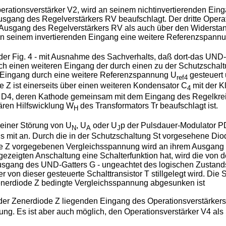
 Operationsverstärker V2, wird an seinem nichtinvertierenden
gang des Regelverstärkers RV beaufschlagt. Der dritte Opera
n Ausgang des Regelverstärkers RV als auch über den Widers
 seinem invertierenden Eingang eine weitere Referenzspann
 der Fig. 4 - mit Ausnahme des Sachverhalts, daß dort-das UND
h einen weiteren Eingang der durch einen zu der Schutzschalt
en Eingang durch eine weitere Referenzspannung U
gesteuert 
ref4
 Z ist einerseits über einen weiteren Kondensator C
mit der K
4
e D4, deren Kathode gemeinsam mit dem Eingang des Regelkrei
ären Hilfswicklung W
des Transformators Tr beaufschlagt ist.
H
 einer Störung von U
, U
oder U
p der Pulsdauer-Modulator P
N
A
J
s mit an. Durch die in der Schutzschaltung St vorgesehene Dio
e Z vorgegebenen Vergleichsspannung wird an ihrem Ausgang e
 gezeigten Anschaltung eine Schalterfunktion hat, wird die v
sgang des UND-Gatters G - ungeachtet des logischen Zustands
on dieser gesteuerte Schalttransistor T stillgelegt wird. Die S
enerdiode Z bedingte Vergleichsspannung abgesunken ist
der Zenerdiode Z liegenden Eingang des Operationsverstärkers
ung. Es ist aber auch möglich, den Operationsverstärker V4 als