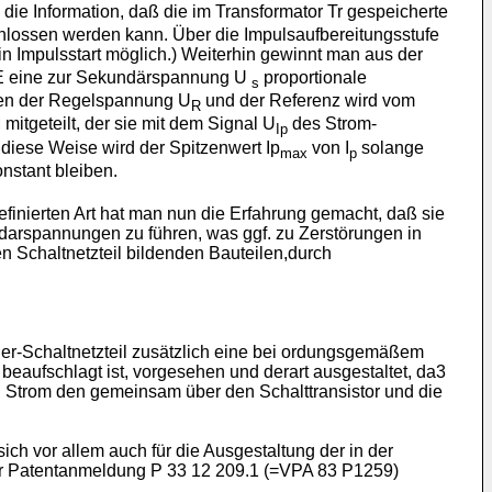
) die Information, daß die im Transformator Tr gespeicherte
chlossen werden kann. Über die Impulsaufbereitungsstufe
n Impulsstart möglich.) Weiterhin gewinnt man aus der
E eine zur Sekundärspannung U
proportionale
s
chen der Regelspannung U
und der Referenz wird vom
R
tgeteilt, der sie mit dem Signal U
des Strom-
Ip
f diese Weise wird der Spitzenwert Ip
von I
solange
max
p
nstant bleiben.
finierten Art hat man nun die Erfahrung gemacht, daß sie
ndarspannungen zu führen, was ggf. zu Zerstörungen in
n Schaltnetzteil bildenden Bauteilen,durch
r-Schaltnetzteil zusätzlich eine bei ordungsgemäßem
beaufschlagt ist, vorgesehen und derart ausgestaltet, da3
 Strom den gemeinsam über den Schalttransistor und die
ch vor allem auch für die Ausgestaltung der in der
er Patentanmeldung P 33 12 209.1 (=VPA 83 P1259)