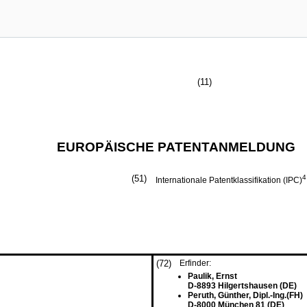
(11)
EUROPÄISCHE PATENTANMELDUNG
(51)
4
Internationale Patentklassifikation (IPC)
(72)
Erfinder:
Paulik, Ernst
D-8893 Hilgertshausen (DE)
Peruth, Günther, Dipl.-Ing.(FH)
D-8000 München 81 (DE)