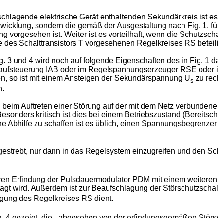
fschlagende elektrische Gerät enthaltenden Sekundärkreis ist 
rwicklung, sondern die gemäß der Ausgestaltung nach Fig. 1. 
vorgesehen ist. Weiter ist es vorteilhaft, wenn die Schutzscha
des Schalttransistors T vorgesehenen Regelkreises RS beteilig
. 3 und 4 wird noch auf folgende Eigenschaften des in Fig. 1
blaufsteuerung IAB oder im Regelspannungserzeuger RSE oder i
en, so ist mit einem Ansteigen der Sekundärspannung U
zu rec
s
n.
eim Auftreten einer Störung auf der mit dem Netz verbundenen
Besonders kritisch ist dies bei einem Betriebszustand (Bereits
eine Abhilfe zu schaffen ist es üblich, einen Spannungsbegrenz
gestrebt, nur dann in das Regelsystem einzugreifen und den S
teren Erfindung der Pulsdauermodulator PDM mit einem weiteren
gt wird. Außerdem ist zur Beaufschlagung der Störschutzschalt
gung des Regelkreises RS dient.
ig. 4 gezeigt, die - abgesehen von der erfindungsgemäßen Störs