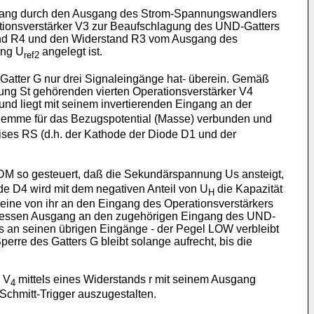
 Eingang durch den Ausgang des Strom-Spannungswandlers
tionsverstärker V3 zur Beaufschlagung des UND-Gatters
tand R4 und den Widerstand R3 vom Ausgang des
ung U
angelegt ist.
ref2
-Gatter G nur drei Signaleingänge hat- überein. Gemäß
ung St gehörenden vierten Operationsverstärker V4
und liegt mit seinem invertierenden Eingang an der
lemme für das Bezugspotential (Masse) verbunden und
ses RS (d.h. der Kathode der Diode D1 und der
DM so gesteuert, daß die Sekundärspannung Us ansteigt,
de D4 wird mit dem negativen Anteil von U
die Kapazität
H
ine von ihr an den Eingang des Operationsverstärkers
on dessen Ausgang an den zugehörigen Eingang des UND-
 an seinen übrigen Eingänge - der Pegel LOW verbleibt
perre des Gatters G bleibt solange aufrecht, bis die
 V
mittels eines Widerstands r mit seinem Ausgang
4
 Schmitt-Trigger auszugestalten.