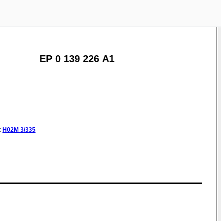
EP 0 139 226 A1
:
H02M
3/335