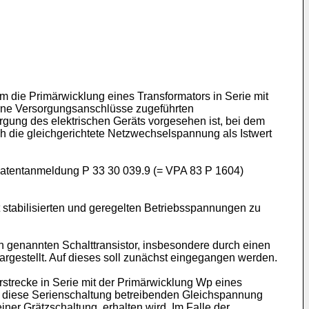
em die Primärwicklung eines Transformators in Serie mit
terne Versorgungsanschlüsse zugeführten
ung des elektrischen Geräts vorgesehen ist, bei dem
rch die gleichgerichtete Netzwechselspannung als Istwert
r Patentanmeldung P 33 30 039.9 (= VPA 83 P 1604)
t stabilisierten und geregelten Betriebsspannungen zu
n genannten Schalttransistor, insbesondere durch einen
1 dargestellt. Auf dieses soll zunächst eingegangen werden.
torstrecke in Serie mit der Primärwicklung Wp eines
ie diese Serienschaltung betreibenden Gleichspannung
ner Grätzschaltung, erhalten wird. Im Falle der