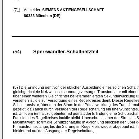
(71)
Anmelder:
SIEMENS AKTIENGESELLSCHAFT
80333 München (DE)
Sperrwandler-Schaltnetzteil
(54)
(57)
Die Erfindung geht von der üblichen Ausbildung eines solchen Schaltne
gleichgerichtete Netzwechselspannung versorgte Transformator mit einer e
über einen weiteren Gleichrichter beliefernden ersten Sekundärwicklung 
versehen ist, die zur Versorgung eines Regelkreises dient. Dieser Regelkrei
Schalttransistor, über den der Strom in der Primärwicklung des Transformato
gezeigt, daß auch durch Versagen der Regelschaltung ein unerwünschtes
ist. Um dem Einhalt zu gebieten, ist gemäß der Erfindung eine Schutzschal
Funktion des Regelkreises inaktiv bleibt. Überschreitet aber der Strom i
Maximalwert, so tritt die Schutzschaltung in Aktion und blockiert den über d
Primärstrom solange, bis die Störung im Regelkreis wieder abgebaut ist. I
blokierend auf den Ausgang der Regelschaltung.