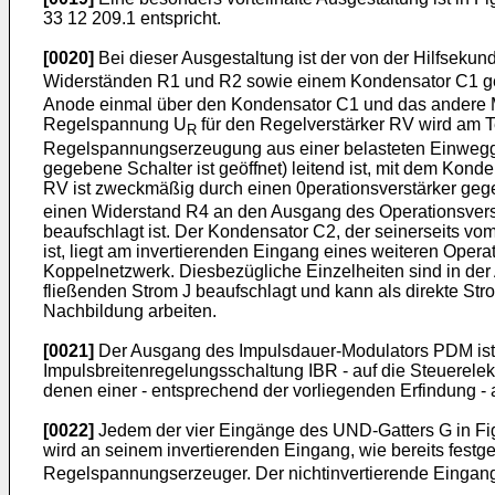
33 12 209.1 entspricht.
[0020]
Bei dieser Ausgestaltung ist der von der Hilfseku
Widerständen R1 und R2 sowie einem Kondensator C1 geg
Anode einmal über den Kondensator C1 und das andere M
Regelspannung U
für den Regelverstärker RV wird am 
R
Regelspannungserzeugung aus einer belasteten Einwegglei
gegebene Schalter ist geöffnet) leitend ist, mit dem Ko
RV ist zweckmäßig durch einen 0perationsverstärker geg
einen Widerstand R4 an den Ausgang des Operationsver
beaufschlagt ist. Der Kondensator C2, der seinerseits 
ist, liegt am invertierenden Eingang eines weiteren Oper
Koppelnetzwerk. Diesbezügliche Einzelheiten sind in d
fließenden Strom J beaufschlagt und kann als direkte Str
Nachbildung arbeiten.
[0021]
Der Ausgang des Impulsdauer-Modulators PDM ist d
Impulsbreitenregelungsschaltung IBR - auf die Steuerelek
denen einer - entsprechend der vorliegenden Erfindung - 
[0022]
Jedem der vier Eingänge des UND-Gatters G in Fig.
wird an seinem invertierenden Eingang, wie bereits festg
Regelspannungserzeuger. Der nichtinvertierende Eingan