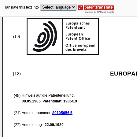
Translate this text into
(19)
EUROPÄI
(12)
(45)
Hinweis auf die Patenterteilung:
08.05.1985
Patentblatt 1985/19
(21)
Anmeldenummer:
80105656.5
(22)
Anmeldetag:
22.09.1980