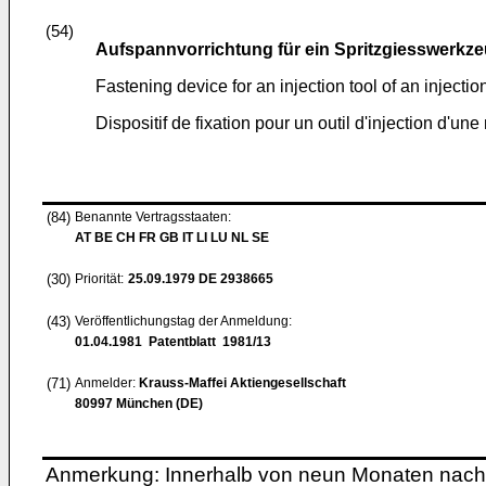
(54)
Aufspannvorrichtung für ein Spritzgiesswerkze
Fastening device for an injection tool of an inject
Dispositif de fixation pour un outil d'injection d'un
(84)
Benannte Vertragsstaaten:
AT BE CH FR GB IT LI LU NL SE
(30)
Priorität:
25.09.1979
DE 2938665
(43)
Veröffentlichungstag der Anmeldung:
01.04.1981
Patentblatt 1981/13
(71)
Anmelder:
Krauss-Maffei Aktiengesellschaft
80997 München (DE)
Anmerkung: Innerhalb von neun Monaten nach 