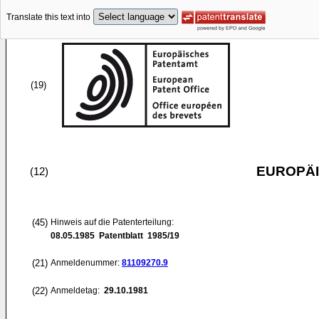
Translate this text into
(19)
EUROPÄI
(12)
(45)
Hinweis auf die Patenterteilung:
08.05.1985
Patentblatt 1985/19
(21)
Anmeldenummer:
81109270.9
(22)
Anmeldetag:
29.10.1981