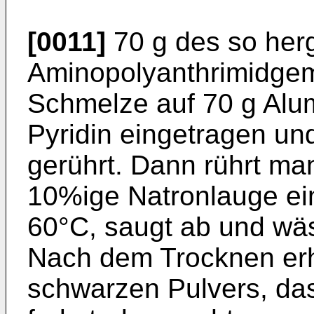
[0011]
70 g des so herg
Aminopolyanthrimidgem
Schmelze auf 70 g Alu
Pyridin eingetragen un
gerührt. Dann rührt ma
10%ige Natronlauge ein
60°C, saugt ab und wäs
Nach dem Trocknen erh
schwarzen Pulvers, das