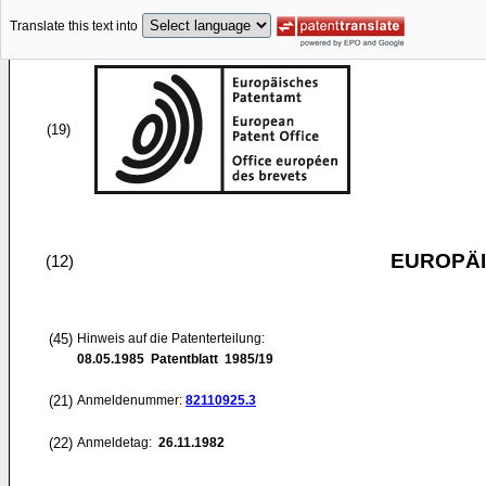
Translate this text into
(19)
EUROPÄI
(12)
(45)
Hinweis auf die Patenterteilung:
08.05.1985
Patentblatt 1985/19
(21)
Anmeldenummer:
82110925.3
(22)
Anmeldetag:
26.11.1982