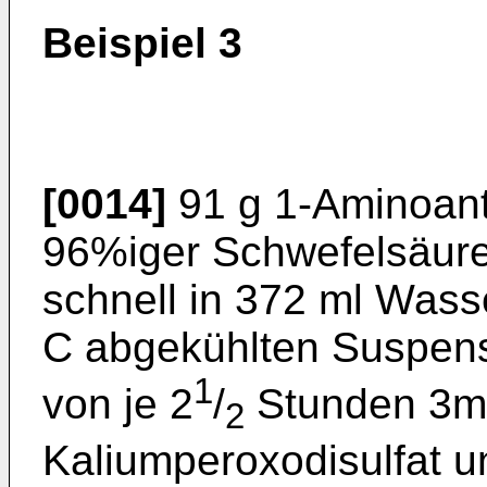
Beispiel 3
[0014]
91 g 1-Aminoant
96%iger Schwefelsäure
schnell in 372 ml Wasse
C abgekühlten Suspens
1
von je 2
/
Stunden 3ma
2
Kaliumperoxodisulfat u