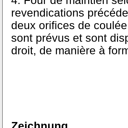
4. Four de maintien se
revendications précéde
deux orifices de coulé
sont prévus et sont di
droit, de manière à for
Zeichnung