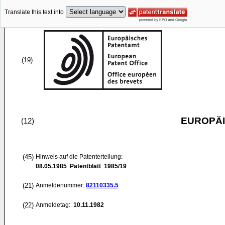
Translate this text into
(19)
EUROPÄI
(12)
(45)
Hinweis auf die Patenterteilung:
08.05.1985
Patentblatt 1985/19
(21)
Anmeldenummer:
82110335.5
(22)
Anmeldetag:
10.11.1982