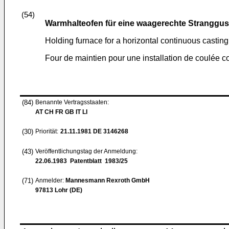
(54)
Warmhalteofen für eine waagerechte Stranggu
Holding furnace for a horizontal continuous casting
Four de maintien pour une installation de coulée c
(84)
Benannte Vertragsstaaten:
AT CH FR GB IT LI
(30)
Priorität:
21.11.1981
DE 3146268
(43)
Veröffentlichungstag der Anmeldung:
22.06.1983
Patentblatt 1983/25
(71)
Anmelder:
Mannesmann Rexroth GmbH
97813 Lohr (DE)