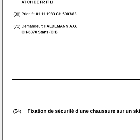
AT CH DE FR IT LI
(30)
Priorité:
01.11.1983
CH 5903/83
(71)
Demandeur:
HALDEMANN A.G.
CH-6370 Stans (CH)
Fixation de sécurité d'une chaussure sur un ski
(54)