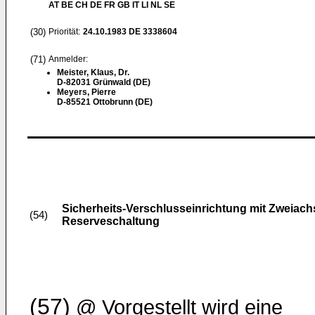
AT BE CH DE FR GB IT LI NL SE
(30)
Priorität:
24.10.1983
DE 3338604
(71)
Anmelder:
Meister, Klaus, Dr.
D-82031 Grünwald (DE)
Meyers, Pierre
D-85521 Ottobrunn (DE)
Sicherheits-Verschlusseinrichtung mit Zweiac
(54)
Reserveschaltung
(57)
@ Vorgestellt wird eine