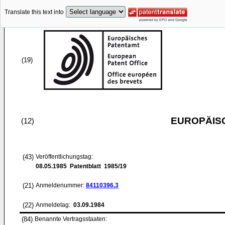
Translate this text into
(19)
EUROPÄIS
(12)
(43)
Veröffentlichungstag:
08.05.1985
Patentblatt 1985/19
(21)
Anmeldenummer:
84110396.3
(22)
Anmeldetag:
03.09.1984
(84)
Benannte Vertragsstaaten: