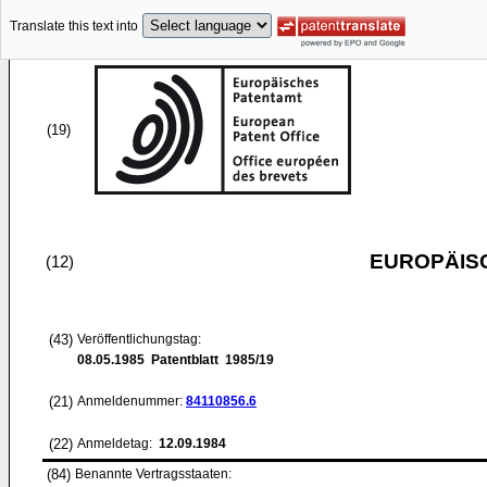
Translate this text into
(19)
EUROPÄIS
(12)
(43)
Veröffentlichungstag:
08.05.1985
Patentblatt 1985/19
(21)
Anmeldenummer:
84110856.6
(22)
Anmeldetag:
12.09.1984
(84)
Benannte Vertragsstaaten: