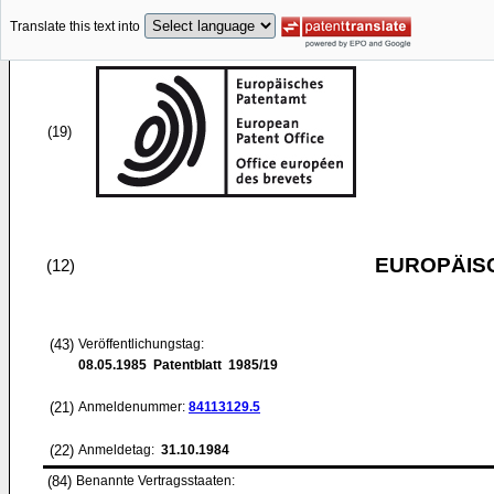
Translate this text into
(19)
EUROPÄIS
(12)
(43)
Veröffentlichungstag:
08.05.1985
Patentblatt 1985/19
(21)
Anmeldenummer:
84113129.5
(22)
Anmeldetag:
31.10.1984
(84)
Benannte Vertragsstaaten: