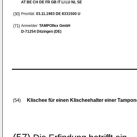
AT BE CH DE FR GB IT LI LU NL SE
(30)
Priorität:
03.11.1983
DE 8331500 U
(71)
Anmelder:
TAMPOflex GmbH
D-71254 Ditzingen (DE)
Klischee für einen Klischeehalter einer Tamp
(54)