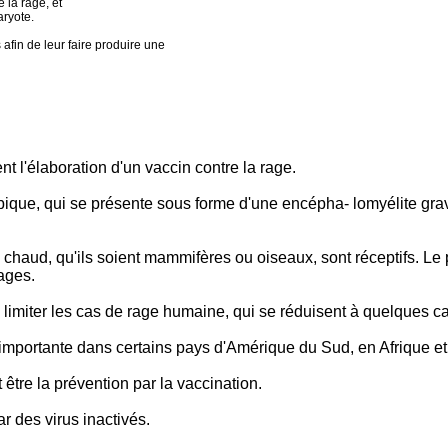
 la rage, et
aryote.
afin de leur faire produire une
t l'élaboration d'un vaccin contre la rage.
bique, qui se présente sous forme d'une encépha- lomyélite grav
haud, qu'ils soient mammifères ou oiseaux, sont réceptifs. Le p
ages.
imiter les cas de rage humaine, qui se réduisent à quelques cas
mportante dans certains pays d'Amérique du Sud, en Afrique et
 être la prévention par la vaccination.
r des virus inactivés.