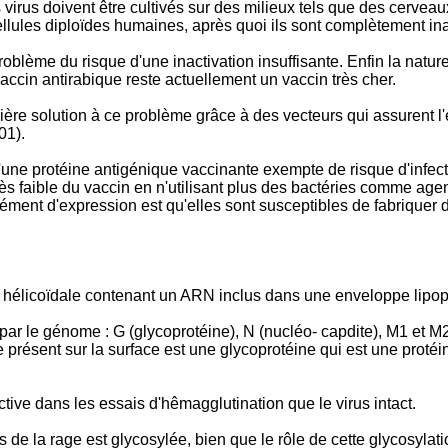
es virus doivent être cultivés sur des milieux tels que des cer
ellules diploïdes humaines, après quoi ils sont complètement ina
roblème du risque d'une inactivation insuffisante. Enfin la natur
vaccin antirabique reste actuellement un vaccin très cher.
solution à ce problème grâce à des vecteurs qui assurent l'ex
01).
d'une protéine antigénique vaccinante exempte de risque d'infect
 très faible du vaccin en n'utilisant plus des bactéries comme ag
ément d'expression est qu'elles sont susceptibles de fabriquer 
 hélicoïdale contenant un ARN inclus dans une enveloppe lipopr
r le génome : G (glycoprotéine), N (nucléo- capdite), M1 et M2 
e présent sur la surface est une glycoprotéine qui est une prot
ctive dans les essais d'hêmagglutination que le virus intact.
de la rage est glycosylée, bien que le rôle de cette glycosylati