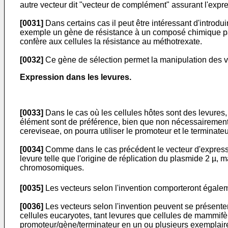
autre vecteur dit "vecteur de complément" assurant l'exp
[0031]
Dans certains cas il peut être intéressant d'introdu
exemple un gène de résistance à un composé chimique parti
confère aux cellules la résistance au méthotrexate.
[0032]
Ce gène de sélection permet la manipulation des vec
Expression dans les levures.
[0033]
Dans le cas où les cellules hôtes sont des levures
élément sont de préférence, bien que non nécessairement,
cereviseae, on pourra utiliser le promoteur et le termin
[0034]
Comme dans le cas précédent le vecteur d'expressio
levure telle que l'origine de réplication du plasmide 2 µ, m
chromosomiques.
[0035]
Les vecteurs selon l'invention comporteront égal
[0036]
Les vecteurs selon l'invention peuvent se présent
cellules eucaryotes, tant levures que cellules de mammifèr
promoteur/gène/terminateur en un ou plusieurs exemplai