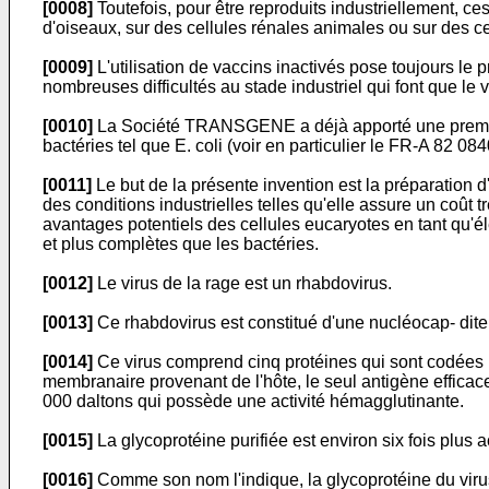
[0008]
Toutefois, pour être reproduits industriellement, c
d'oiseaux, sur des cellules rénales animales ou sur des c
[0009]
L'utilisation de vaccins inactivés pose toujours le p
nombreuses difficultés au stade industriel qui font que le 
[0010]
La Société TRANSGENE a déjà apporté une première 
bactéries tel que E. coli (voir en particulier le FR-A 82 084
[0011]
Le but de la présente invention est la préparation 
des conditions industrielles telles qu'elle assure un coût
avantages potentiels des cellules eucaryotes en tant qu'él
et plus complètes que les bactéries.
[0012]
Le virus de la rage est un rhabdovirus.
[0013]
Ce rhabdovirus est constitué d'une nucléocap- dite
[0014]
Ce virus comprend cinq protéines qui sont codées pa
membranaire provenant de l'hôte, le seul antigène efficac
000 daltons qui possède une activité hémagglutinante.
[0015]
La glycoprotéine purifiée est environ six fois plus a
[0016]
Comme son nom l'indique, la glycoprotéine du virus 