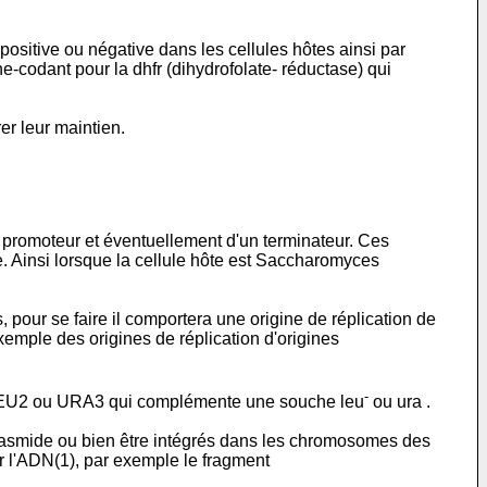
positive ou négative dans les cellules hôtes ainsi par
-codant pour la dhfr (dihydrofolate- réductase) qui
er leur maintien.
n promoteur et éventuellement d'un terminateur. Ces
. Ainsi lorsque la cellule hôte est Saccharomyces
pour se faire il comportera une origine de réplication de
 exemple des origines de réplication d'origines
-
e LEU2 ou URA3 qui complémente une souche leu
ou ura .
plasmide ou bien être intégrés dans les chromosomes des
ur l'ADN(1), par exemple le fragment