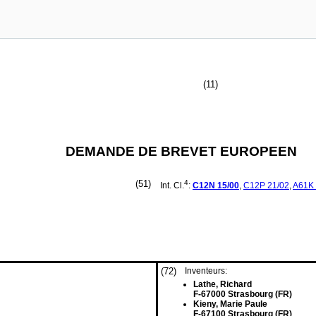
(11)
DEMANDE DE BREVET EUROPEEN
(51)
4
Int. Cl.
:
C12N
15/00
,
C12P
21/02
,
A61K
(72)
Inventeurs:
Lathe, Richard
F-67000 Strasbourg (FR)
Kieny, Marie Paule
F-67100 Strasbourg (FR)