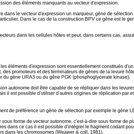
ression des éléments manquants au vecteur d'expression.
ire dans le vecteur d'expression un marqueur, gène de sélection 
culier. Dans le cas de la construction BPV ce gène est le gene
teurs dans les cellules hôtes et peut, dans certains cas, assur
, les éléments d'expression sont essentiellement constitués d'u
 des promoteurs et des terminateurs de gènes de la levure hôte
ateur du gène URA3 ou du gêne PGK (phosphoglycerate kinase).
n autonome doit être capable de se répliquer dans les levures, 
ais il est possible d'utiliser d'autres origines de réplication par
ement de préférence un gène de sélection par exemple le gèn
er sous forme de vecteur autonome, c'est-à-dire sous forme de 
es dans ce cas il est possible d'intégrer le fragment codant po
res dans les chromosomes (Weawer & coll. 1981).