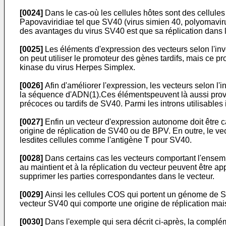
[0024]
Dans le cas-où les cellules hôtes sont des cellules
Papovaviridiae tel que SV40 (virus simien 40, polyomavirus
des avantages du virus SV40 est que sa réplication dans le
[0025]
Les éléments d'expression des vecteurs selon l'inv
on peut utiliser le promoteur des gènes tardifs, mais ce pr
kinase du virus Herpes Simplex.
[0026]
Afin d'améliorer l'expression, les vecteurs selon l
la séquence d'ADN(1).Ces élémentspeuvent là aussi proveni
précoces ou tardifs de SV40. Parmi les introns utilisables il
[0027]
Enfin un vecteur d'expression autonome doit être ca
origine de réplication de SV40 ou de BPV. En outre, le ve
lesdites cellules comme l'antigène T pour SV40.
[0028]
Dans certains cas les vecteurs comportant l'ensemb
au maintient et à la réplication du vecteur peuvent être ap
supprimer les parties correspondantes dans le vecteur.
[0029]
Ainsi les cellules COS qui portent un génome de SV4
vecteur SV40 qui comporte une origine de réplication mai
[0030]
Dans l'exemple qui sera décrit ci-après, la complém