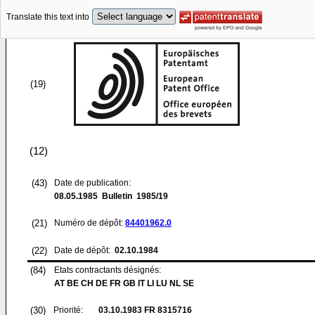
Translate this text into
(19)
(12)
(43)
Date de publication:
08.05.1985
Bulletin 1985/19
(21)
Numéro de dépôt:
84401962.0
(22)
Date de dépôt:
02.10.1984
(84)
Etats contractants désignés:
AT BE CH DE FR GB IT LI LU NL SE
(30)
Priorité:
03.10.1983
FR 8315716