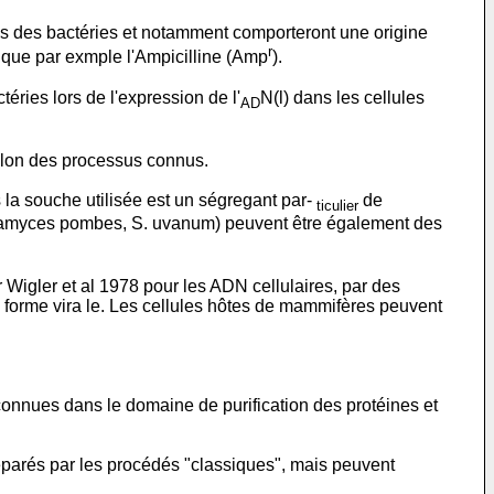
ns des bactéries et notamment comporteront une origine
r
tique par exmple l'Ampicilline (Amp
).
éries lors de l'expression de l'
N(l) dans les cellules
AD
selon des processus connus.
s la souche utilisée est un ségregant par-
de
ticulier
amyces pombes, S. uvanum) peuvent être également des
 Wigler et al 1978 pour les ADN cellulaires, par des
s forme vira le. Les cellules hôtes de mammifères peuvent
 connues dans le domaine de purification des protéines et
réparés par les procédés "classiques", mais peuvent