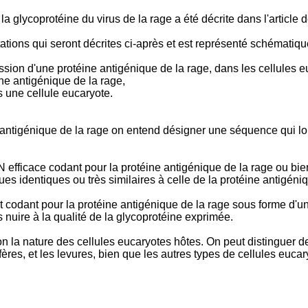
coprotéine du virus de la rage a été décrite dans l'article de 
tions qui seront décrites ci-après et est représenté schématiqu
ion d'une protéine antigénique de la rage, dans les cellules eu
ne antigénique de la rage,
 une cellule eucaryote.
ntigénique de la rage on entend désigner une séquence qui lor
DN efficace codant pour la protéine antigénique de la rage ou bi
s identiques ou très similaires à celle de la protéine antigéniq
t codant pour la protéine antigénique de la rage sous forme d'un
 nuire à la qualité de la glycoprotéine exprimée.
 la nature des cellules eucaryotes hôtes. On peut distinguer de
ères, et les levures, bien que les autres types de cellules eucary