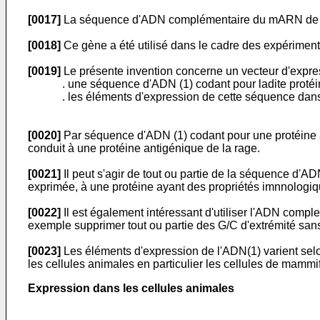
[0017]
La séquence d'ADN complémentaire du mARN de la gly
[0018]
Ce gène a été utilisé dans le cadre des expérimenta
[0019]
Le présente invention concerne un vecteur d'express
. une séquence d'ADN (1) codant pour ladite protéi
. les éléments d'expression de cette séquence dans
[0020]
Par séquence d'ADN (1) codant pour une protéine a
conduit à une protéine antigénique de la rage.
[0021]
Il peut s'agir de tout ou partie de la séquence d'A
exprimée, à une protéine ayant des propriétés imnnologique
[0022]
Il est également intéressant d'utiliser l'ADN comple
exemple supprimer tout ou partie des G/C d'extrémité sans
[0023]
Les éléments d'expression de l'ADN(1) varient selon
les cellules animales en particulier les cellules de mammif
Expression dans les cellules animales