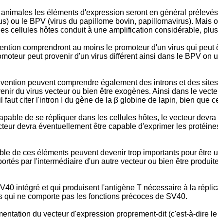
 animales les éléments d'expression seront en général prélevés 
) ou le BPV (virus du papillome bovin, papillomavirus). Mais on 
s cellules hôtes conduit à une amplification considérable, plusi
ention comprendront au moins le promoteur d'un virus qui peut ê
omoteur peut provenir d'un virus différent ainsi dans le BPV on 
'invention peuvent comprendre également des introns et des sites
r du virus vecteur ou bien être exogènes. Ainsi dans le vecteu
 faut citer l'intron I du gène de la β globine de lapin, bien que ce
pable de se répliquer dans les cellules hôtes, le vecteur devra
cteur devra éventuellement être capable d'exprimer les protéines
le de ces éléments peuvent devenir trop importants pour être u
portés par l'intermédiaire d'un autre vecteur ou bien être produi
0 intégré et qui produisent l'antigène T nécessaire à la réplic
s qui ne comporte pas les fonctions précoces de SV40.
entation du vecteur d'expression proprement-dit (c'est-à-dire l