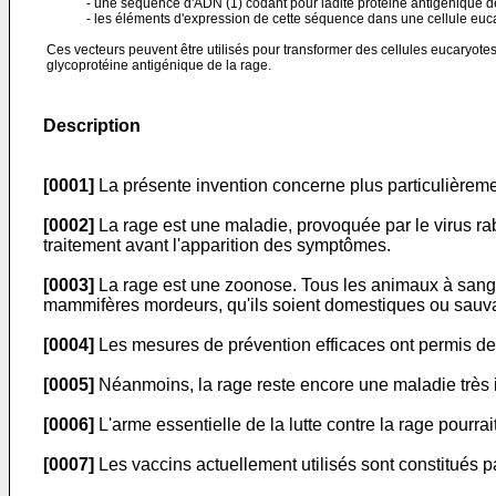
- une séquence d'ADN (1) codant pour ladite protéine antigénique de
- les éléments d'expression de cette séquence dans une cellule euc
Ces vecteurs peuvent être utilisés pour transformer des cellules eucaryotes 
glycoprotéine antigénique de la rage.
Description
[0001]
La présente invention concerne plus particulièremen
[0002]
La rage est une maladie, provoquée par le virus ra
traitement avant l'apparition des symptômes.
[0003]
La rage est une zoonose. Tous les animaux à sang c
mammifères mordeurs, qu'ils soient domestiques ou sauv
[0004]
Les mesures de prévention efficaces ont permis de l
[0005]
Néanmoins, la rage reste encore une maladie très i
[0006]
L'arme essentielle de la lutte contre la rage pourrait
[0007]
Les vaccins actuellement utilisés sont constitués pa