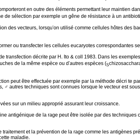
comporteront en outre des éléments permettant leur maintien da
gène de sélection par exemple un gêne de résistance à un antibio
on des vecteurs, lorsqu'on utilisé comme cellules hôtes des bact
sformer ou transfecter les cellules eucaryotes correspondantes 
 de transfection décrite par H. Ito & coll 1983. Dans les exemple
ouches de la même espèce ou d'autres espèces (
chizosacchar
S
ion peut être effectuée par exemple par la méthode décri te par
s, ♂ autres techniques sont connues lorsque le vecteur est sou
ivées sur un milieu approprié assurant leur croissance.
otéine antigénique de la rage peut être isolée par des techniques
le traitement et la prévention de la rage comme les antigènes p
cette maladie.