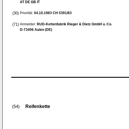
AT DE GB IT
(30)
Priorität:
04.10.1983
CH 5391/83
(71)
Anmelder:
RUD-Kettenfabrik Rieger & Dietz GmbH u. Co.
D-73406 Aalen (DE)
Reifenkette
(54)