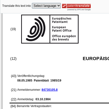
Translate this text into
(19)
EUROPÄIS
(12)
(43)
Veröffentlichungstag:
08.05.1985
Patentblatt 1985/19
(21)
Anmeldenummer:
84730105.8
(22)
Anmeldetag:
03.10.1984
(84)
Benannte Vertragsstaaten: