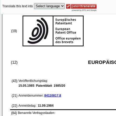
Translate this text into
(19)
EUROPÄIS
(12)
(43)
Veröffentlichungstag:
15.05.1985
Patentblatt 1985/20
(21)
Anmeldenummer:
84110817.8
(22)
Anmeldetag:
11.09.1984
(84)
Benannte Vertragsstaaten: