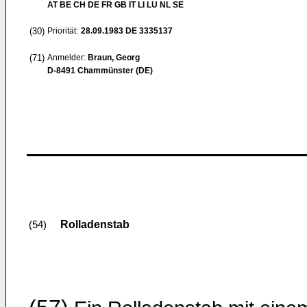
AT BE CH DE FR GB IT LI LU NL SE
(30)
Priorität:
28.09.1983
DE 3335137
(71)
Anmelder:
Braun, Georg
D-8491 Chammünster (DE)
Rolladenstab
(54)