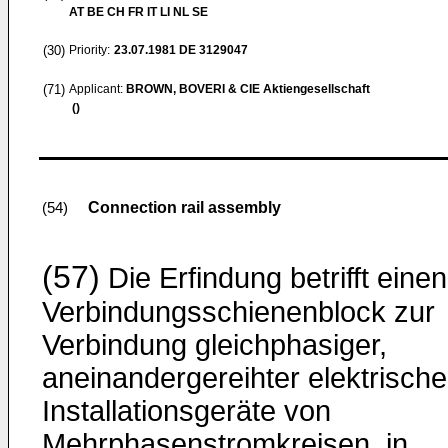
AT BE CH FR IT LI NL SE
(30)
Priority:
23.07.1981
DE 3129047
(71)
Applicant:
BROWN, BOVERI & CIE Aktiengesellschaft
()
Connection rail assembly
(54)
(57)
Die Erfindung betrifft einen
Verbindungsschienenblock zur
Verbindung gleichphasiger,
aneinandergereihter elektrische
Installationsgeräte von
Mehrphasenstromkreisen, in