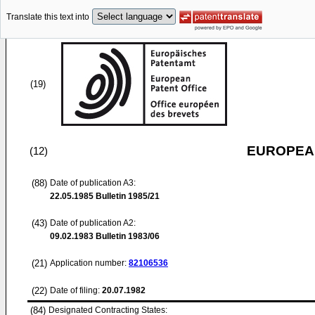
Translate this text into
(19)
EUROPEAN
(12)
(88)
Date of publication A3:
22.05.1985
Bulletin 1985/21
(43)
Date of publication A2:
09.02.1983
Bulletin 1983/06
(21)
Application number:
82106536
(22)
Date of filing:
20.07.1982
(84)
Designated Contracting States: