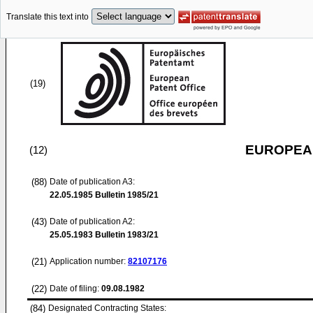
Translate this text into
(19)
EUROPEAN
(12)
(88)
Date of publication A3:
22.05.1985
Bulletin 1985/21
(43)
Date of publication A2:
25.05.1983
Bulletin 1983/21
(21)
Application number:
82107176
(22)
Date of filing:
09.08.1982
(84)
Designated Contracting States: