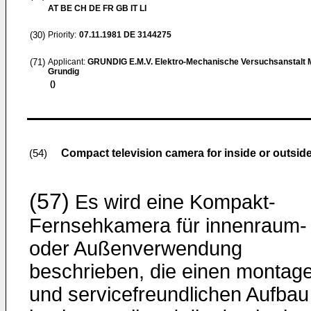
AT BE CH DE FR GB IT LI
(30)
Priority:
07.11.1981
DE 3144275
(71)
Applicant:
GRUNDIG E.M.V. Elektro-Mechanische Versuchsanstalt
Grundig
()
Compact television camera for inside or outside 
(54)
(57)
Es wird eine Kompakt-
Fernsehkamera für innenraum-
oder Außenverwendung
beschrieben, die einen montag
und servicefreundlichen Aufbau