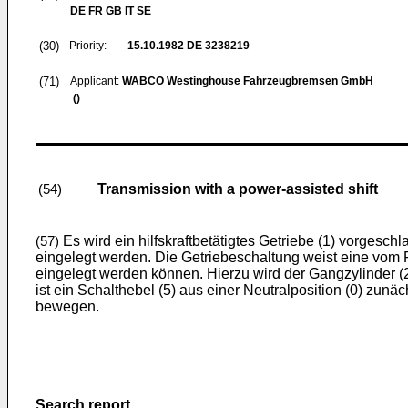
DE FR GB IT SE
(30)
Priority:
15.10.1982
DE 3238219
(71)
Applicant:
WABCO Westinghouse Fahrzeugbremsen GmbH
()
Transmission with a power-assisted shift
(54)
Es wird ein hilfskraftbetätigtes Getriebe (1) vorgeschl
(57)
eingelegt werden. Die Getriebeschaltung weist eine vom Fa
eingelegt werden können. Hierzu wird der Gangzylinder (
ist ein Schalthebel (5) aus einer Neutralposition (0) zunä
bewegen.
Search report