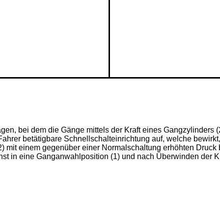
agen, bei dem die Gänge mittels der Kraft eines Gangzylinders (2)
hrer betätigbare Schnellschalteinrichtung auf, welche bewirkt, 
2) mit einem gegenüber einer Normalschaltung erhöhten Druck b
chst in eine Ganganwahlposition (1) und nach Überwinden der Kraft