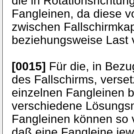
die in Rotationsrichtun
Fangleinen, da diese vo
zwischen Fallschirmka
beziehungsweise Last v
[0015]
Für die, in Bezu
des Fallschirms, verse
einzelnen Fangleinen 
verschiedene Lösungsm
Fangleinen können so v
daß eine Fangleine jew