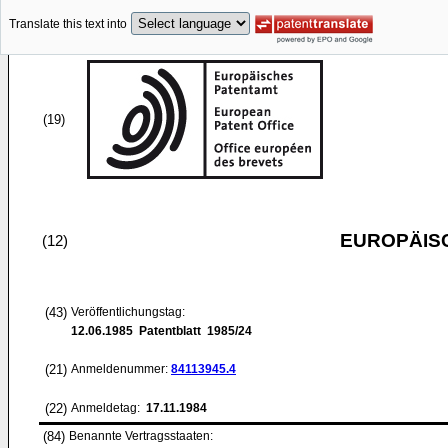
Translate this text into
(19)
EUROPÄIS
(12)
(43)
Veröffentlichungstag:
12.06.1985
Patentblatt 1985/24
(21)
Anmeldenummer:
84113945.4
(22)
Anmeldetag:
17.11.1984
(84)
Benannte Vertragsstaaten: