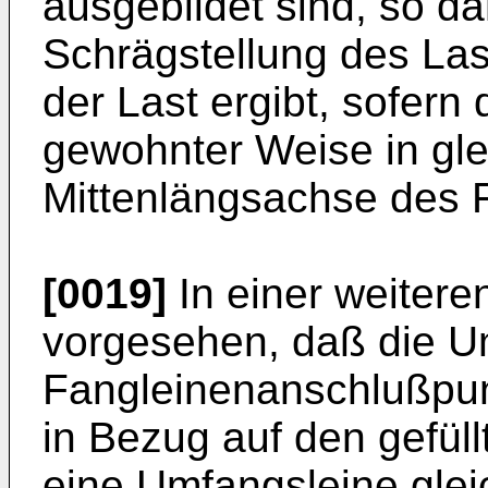
ausgebildet sind, so d
Schrägstellung des La
der Last ergibt, sofern
gewohnter Weise in gl
Mittenlängsachse des F
[0019]
In einer weiteren
vorgesehen, daß die 
Fangleinenanschlußpun
in Bezug auf den gefül
eine Umfangsleine glei