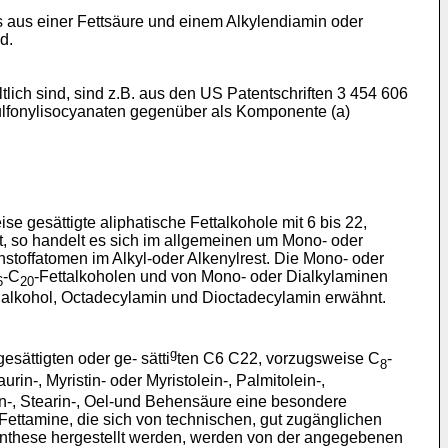
s aus einer Fettsäure und einem Alkylendiamin oder
d.
lich sind, sind z.B. aus den US Patentschriften 3 454 606
ulfonylisocyanaten gegenüber als Komponente (a)
e gesättigte aliphatische Fettalkohole mit 6 bis 22,
t, so handelt es sich im allgemeinen um Mono- oder
stoffatomen im Alkyl-oder Alkenylrest. Die Mono- oder
-C
-Fettalkoholen und von Mono- oder Dialkylaminen
6
20
ylalkohol, Octadecylamin und Dioctadecylamin erwähnt.
g
sättigten oder ge- sätti
ten C6 C22, vorzugsweise C
-
8
in-, Myristin- oder Myristolein-, Palmitolein-,
in-, Stearin-, Oel-und Behensäure eine besondere
Fettamine, die sich von technischen, gut zugänglichen
ynthese hergestellt werden, werden von der angegebenen