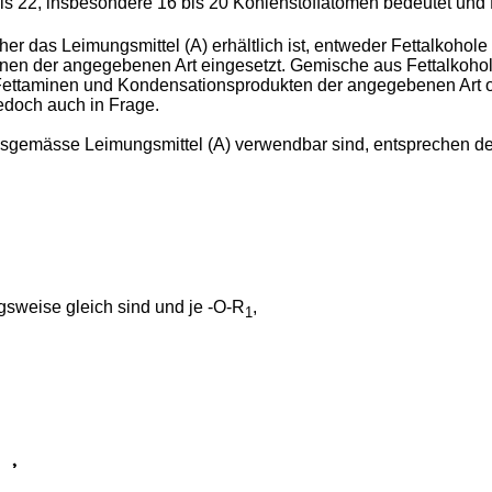
 bis 22, insbesondere 16 bis 20 Kohlenstoffatomen bedeutet und
er das Leimungsmittel (A) erhältlich ist, entweder Fettalkoho
nen der angegebenen Art eingesetzt. Gemische aus Fettalkohol
ettaminen und Kondensationsprodukten der angegebenen Art od
doch auch in Frage.
gsgemässe Leimungsmittel (A) verwendbar sind, entsprechen d
sweise gleich sind und je -O-R
,
1