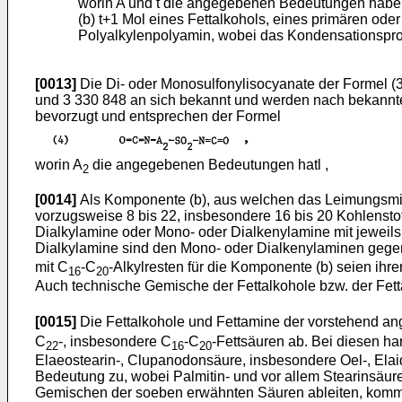
worin A und t die angegebenen Bedeutungen haben
(b) t+1 Mol eines Fettalkohols, eines primären o
Polyalkylenpolyamin, wobei das Kondensationsprodu
[0013]
Die Di- oder Monosulfonylisocyanate der Formel (3)
und 3 330 848 an sich bekannt und werden nach bekannte
bevorzugt und entsprechen der Formel
worin A
die angegebenen Bedeutungen hatl ,
2
[0014]
Als Komponente (b), aus welchen das Leimungsmittel
vorzugsweise 8 bis 22, insbesondere 16 bis 20 Kohlenstof
Dialkylamine oder Mono- oder Dialkenylamine mit jeweils 
Dialkylamine sind den Mono- oder Dialkenylaminen gegenü
mit C
-C
-Alkylresten für die Komponente (b) seien ih
16
20
Auch technische Gemische der Fettalkohole bzw. der Fet
[0015]
Die Fettalkohole und Fettamine der vorstehend ange
C
-, insbesondere C
-C
-Fettsäuren ab. Bei diesen han
22
16
20
Elaeostearin-, Clupanodonsäure, insbesondere Oel-, Elaid
Bedeutung zu, wobei Palmitin- und vor allem Stearinsäure
Gemischen der soeben erwähnten Säuren ableiten, kommen