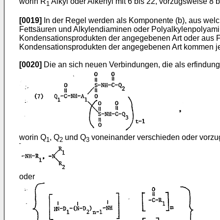
worin R
Alkyl oder Alkenyl mit 6 bis 22, vorzugsweise 8
1
[0019]
In der Regel werden als Komponente (b), aus welch
Fettsäuren und Alkylendiaminen oder Polyalkylenpolyami
Kondensationsprodukten der angegebenen Art oder aus F
Kondensationsprodukten der angegebenen Art kommen je
[0020]
Die an sich neuen Verbindungen, die als erfindun
worin Q
, Q
und Q
voneinander verschieden oder vorzug
1
2
3
oder