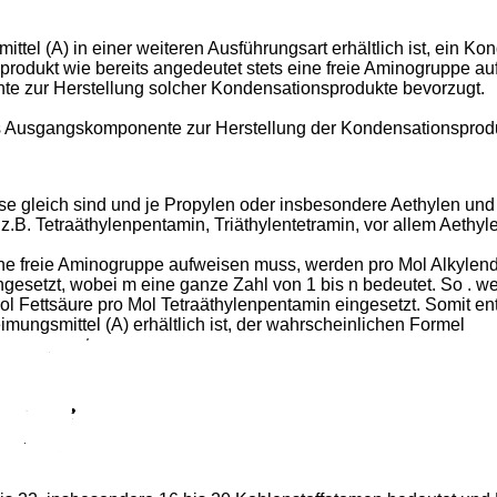
ttel (A) in einer weiteren Ausführungsart erhältlich ist, ein 
rodukt wie bereits angedeutet stets eine freie Aminogruppe au
e zur Herstellung solcher Kondensationsprodukte bevorzugt.
s Ausgangskomponente zur Herstellung der Kondensationsprodu
 gleich sind und je Propylen oder insbesondere Aethylen und n
 z.B. Tetraäthylenpentamin, Triäthylentetramin, vor allem Aeth
e freie Aminogruppe aufweisen muss, werden pro Mol Alkylend
esetzt, wobei m eine ganze Zahl von 1 bis n bedeutet. So . wer
Mol Fettsäure pro Mol Tetraäthylenpentamin eingesetzt. Somit 
ungsmittel (A) erhältlich ist, der wahrscheinlichen Formel