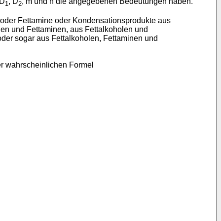
 D
, D
, m und n die angegebenen Bedeutungen haben.
1
2
le oder Fettamine oder Kondensationsprodukte aus
en und Fettaminen, aus Fettalkoholen und
er sogar aus Fettalkoholen, Fettaminen und
er wahrscheinlichen Formel