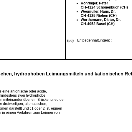
Rohringer, Peter
CH-4124 Schönenbuch (CH)
Wegmüller, Hans, Dr.
CH-4125 Riehen (CH)
Werthemann, Dieter, Dr.
CH-4052 Basel (CH)
(56)
Entgegenhaltungen: :
schen, hydrophoben Leimungsmitteln und kationischen Ret
 eine anionische oder acide,
 mindestens zwei hydrophobe
n miteinander über ein Brückenglied der
r dreiwertigen, aliphatischen,
en darstellt und t 1 oder 2 ist, eignen
n in einem Verfahren zum Leimen von