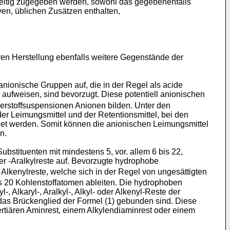
chzeitig zugegeben werden, sowohl das gegebenenfalls
ven, üblichen Zusätzen enthalten,
en Herstellung ebenfalls weitere Gegenstände der
nionische Gruppen auf, die in der Regel als acide
 aufweisen, sind bevorzugt. Diese potentiell anionischen
erstoffsuspensionen Anionen bilden. Unter den
er Leimungsmittel und der Retentionsmittel, bei den
net werden. Somit können die anionischen Leimungsmittel
n.
stituenten mit mindestens 5, vor. allem 6 bis 22,
oder -Aralkylreste auf. Bevorzugte hydrophobe
r Alkenylreste, welche sich in der Regel von ungesättigten
is 20 Kohlenstoffatomen ableiten. Die hydrophoben
, Alkaryl-, Aralkyl-, Alkyl- oder Alkenyl-Reste der
das Brückenglied der Formel (1) gebunden sind. Diese
tiären Aminrest, einem Alkylendiaminrest oder einem