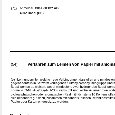
(71)
Anmelder:
CIBA-GEIGY AG
4002 Basel (CH)
Verfahren zum Leimen von Papier mit anioni
(54)
(57)
Leimungsmittel, welche neue Verbindungen darstellen und mindestens
gegebenenfalls in Salzform vorliegende Sulfonylcarbonylimidgruppe und
Substituenten aufweisen, wobei mindestens zwei hydrophobe Substituente
Formel -CO-NH-A, -(SO
-NH-CO), verknüpft sind, wobei A
einen zwei- ode
2
1
cycloaliphatischen oder aromatischen Rest mit höchstens 10 Kohlenstoffatom
sich besonders gut dazu, zusammen mit handelsüblichen Retentionsmittel
Papier oder Karton eingesetzt zu werden.