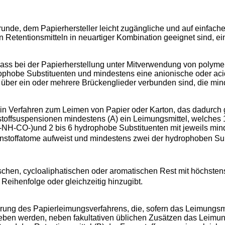
unde, dem Papierhersteller leicht zugängliche und auf einfache 
 Retentionsmitteln in neuartiger Kombination geeignet sind, ei
ss bei der Papierherstellung unter Mitverwendung von polymer
rophobe Substituenten und mindestens eine anionische oder aci
über ein oder mehrere Brückenglieder verbunden sind, die min
ein Verfahren zum Leimen von Papier oder Karton, das dadurch 
erstoffsuspensionen mindestens (A) ein Leimungsmittel, welches 
-NH-CO-)und 2 bis 6 hydrophobe Substituenten mit jeweils min
nstoffatome aufweist und mindestens zwei der hydrophoben Subs
ischen, cycloaliphatischen oder aromatischen Rest mit höchsten
 Reihenfolge oder gleichzeitig hinzugibt.
g des Papierleimungsverfahrens, die, sofern das Leimungsmitte
ben werden, neben fakultativen üblichen Zusätzen das Leimungs