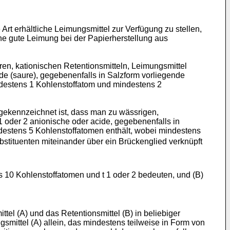
Art erhältliche Leimungsmittel zur Verfügung zu stellen,
ne gute Leimung bei der Papierherstellung aus
en, kationischen Retentionsmitteln, Leimungsmittel
de (saure), gegebenenfalls in Salzform vorliegende
destens 1 Kohlenstoffatom und mindestens 2
gekennzeichnet ist, dass man zu wässrigen,
1 oder 2 anionische oder acide, gegebenenfalls in
destens 5 Kohlenstoffatomen enthält, wobei mindestens
tituenten miteinander über ein Brückenglied verknüpft
s 10 Kohlenstoffatomen und t 1 oder 2 bedeuten, und (B)
l (A) und das Retentionsmittel (B) in beliebiger
mittel (A) allein, das mindestens teilweise in Form von