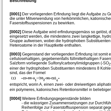
Beschreibung
[0001]
Der vorliegenden Erfindung liegt die Aufgabe zu Gr
die unter Mitverwendung von herkömmlichen, kationischen
Faserstoffsuspensionen zu bewirken.
[0002]
Diese Aufgabe wird erfindungsgemäss so gelöst, da
eingesetzt werden, die mindestens zwei langkettige, hyd
Gruppe aufweisen, wobei die hydrophoben Substituenten 
Heteroatome in der Hauptkette enthalten.
[0003]
Gegenstand der vorliegenden Erfindung ist somit 
cellulosehaltigen, gegebenenfalls füllmittelhaltigen Fas
Salzform vorliegende Sulfonylcarbonylimidgruppen (-SO
2
einer der hydrophoben Substituenten mindestens 8 Kohle
sind, das der Formel
entspricht, worin A
einen zwei- oder dreiwertigen aliphat
-
ein polymeres, kationisches Retentionsmittel in beliebiger
[0004]
Weitere Erfindungsgegenstände bilden
- die wässrigen Zusammensetzungen zur Durchführun
Reihenfolge zur Faserstoffsuspension separat gege