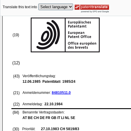
Translate this text into
(19)
(12)
(43)
Veröffentlichungstag:
12.06.1985
Patentblatt 1985/24
(21)
Anmeldenummer:
84810511.0
(22)
Anmeldetag:
22.10.1984
(84)
Benannte Vertragsstaaten:
AT BE CH DE FR GB IT LI NL SE
(30)
Priorität:
27.10.1983
CH 5819/83