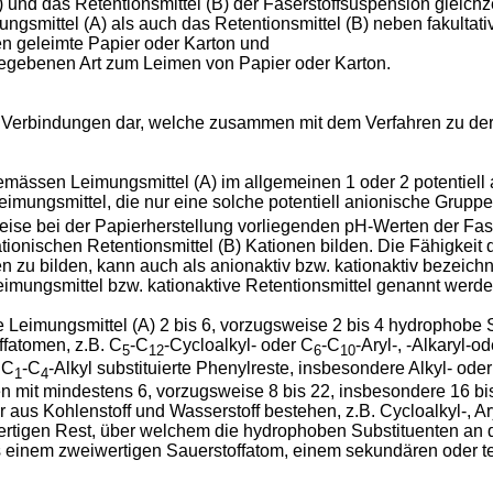
(A) und das Retentionsmittel (B) der Faserstoffsuspension glei
ngsmittel (A) als auch das Retentionsmittel (B) neben fakultati
n geleimte Papier oder Karton und
gegebenen Art zum Leimen von Papier oder Karton.
 Verbindungen dar, welche zusammen mit dem Verfahren zu der
ässen Leimungsmittel (A) im allgemeinen 1 oder 2 potentiell a
eimungsmittel, die nur eine solche potentiell anionische Gruppe
se bei der Papierherstellung vorliegenden pH-Werten der Fas
nischen Retentionsmittel (B) Kationen bilden. Die Fähigkeit d
 zu bilden, kann auch als anionaktiv bzw. kationaktiv bezeich
eimungsmittel bzw. kationaktive Retentionsmittel genannt werde
eimungsmittel (A) 2 bis 6, vorzugsweise 2 bis 4 hydrophobe Sub
ffatomen, z.B. C
-C
-Cycloalkyl- oder C
-C
-Aryl-, -Alkaryl-
5
12
6
10
 C
-C
-Alkyl substituierte Phenylreste, insbesondere Alkyl- ode
1
4
en mit mindestens 6, vorzugsweise 8 bis 22, insbesondere 16 b
aus Kohlenstoff und Wasserstoff bestehen, z.B. Cycloalkyl-, Aryl-
ertigen Rest, über welchem die hydrophoben Substituenten an 
 einem zweiwertigen Sauerstoffatom, einem sekundären oder ter