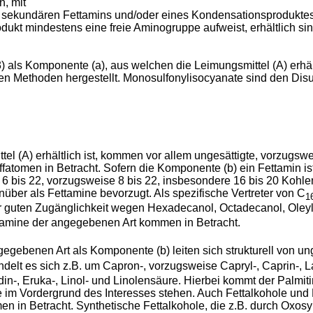
, mit
der sekundären Fettamins und/oder eines Kondensationsprodukte
kt mindestens eine freie Aminogruppe aufweist, erhältlich sin
 als Komponente (a), aus welchen die Leimungsmittel (A) erhält
n Methoden hergestellt. Monosulfonylisocyanate sind den Dis
 (A) erhältlich ist, kommen vor allem ungesättigte, vorzugsweis
fatomen in Betracht. Sofern die Komponente (b) ein Fettamin is
6 bis 22, vorzugsweise 8 bis 22, insbesondere 16 bis 20 Kohlen
ber als Fettamine bevorzugt. Als spezifische Vertreter von C
1
rer guten Zugänglichkeit wegen Hexadecanol, Octadecanol, Ole
tamine der angegebenen Art kommen in Betracht.
gebenen Art als Komponente (b) leiten sich strukturell von unge
delt es sich z.B. um Capron-, vorzugsweise Capryl-, Caprin-, Laur
in-, Eruka-, Linol- und Linolensäure. Hierbei kommt der Palmit
 im Vordergrund des Interesses stehen. Auch Fettalkohole und 
 in Betracht. Synthetische Fettalkohole, die z.B. durch Oxos