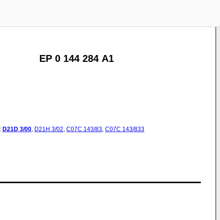
EP 0 144 284 A1
:
D21D
3/00
,
D21H
3/02
,
C07C
143/83
,
C07C
143/833