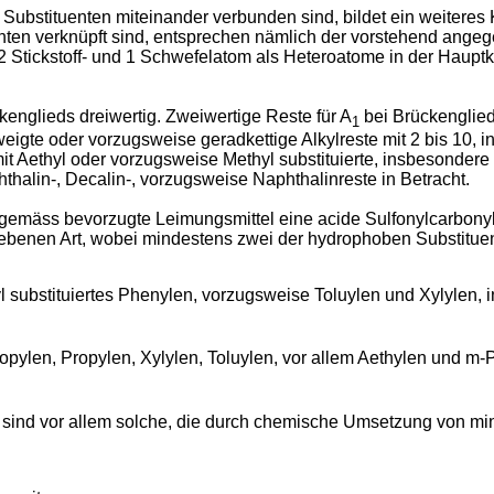
Substituenten miteinander verbunden sind, bildet ein weiteres
ten verknüpft sind, entsprechen nämlich der vorstehend angeg
 Stickstoff- und 1 Schwefelatom als Heteroatome in der Hauptk
englieds dreiwertig. Zweiwertige Reste für A
bei Brückengliede
1
eigte oder vorzugsweise geradkettige Alkylreste mit 2 bis 10, 
it Aethyl oder vorzugsweise Methyl substituierte, insbesondere 
thalin-, Decalin-, vorzugsweise Naphthalinreste in Betracht.
mgemäss bevorzugte Leimungsmittel eine acide Sulfonylcarbony
gebenen Art, wobei mindestens zwei der hydrophoben Substitue
 substituiertes Phenylen, vorzugsweise Toluylen und Xylylen, 
ropylen, Propylen, Xylylen, Toluylen, vor allem Aethylen und
 sind vor allem solche, die durch chemische Umsetzung von mi