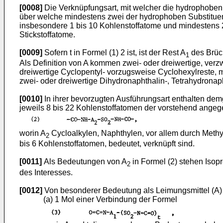
[0008]
Die Verknüpfungsart, mit welcher die hydrophoben 
über welche mindestens zwei der hydrophoben Substituen
insbesondere 1 bis 10 Kohlenstoffatome und mindestens 2
Stickstoffatome.
[0009]
Sofern t in Formel (1) 2 ist, ist der Rest A
des Brück
1
Als Definition von A kommen zwei- oder dreiwertige, verzw
dreiwertige Cyclopentyl- vorzugsweise Cyclohexylreste, m
zwei- oder dreiwertige Dihydronaphthalin-, Tetrahydronaph
[0010]
In ihrer bevorzugten Ausführungsart enthalten de
jeweils 8 bis 22 Kohlenstoffatomen der vorstehend ange
worin A
Cycloalkylen, Naphthylen, vor allem durch Methyl
2
bis 6 Kohlenstoffatomen, bedeutet, verknüpft sind.
[0011]
Als Bedeutungen von A
in Formel (2) stehen Isop
2
des Interesses.
[0012]
Von besonderer Bedeutung als Leimungsmittel (A)
(a) 1 Mol einer Verbindung der Formel