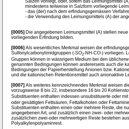
Salzen vorliegt, oder, sofern das Leimungsmittel 
mindestens teilweise in Salzform vorliegende Leimu
- das (der) nach dem erfindungsgemässen Verfahre
- die Verwendung des Leimungsmittels (A) der an
[0005]
Die angegebenen Leimungsmittel (A) stellen neue
vorliegenden Erfindung bilden.
[0006]
Als wesentliches Merkmal weisen die erfindungsgem
Sulfonylcarbonylimidgruppen (-SO
-NH-CO-) vorliegen. L
2
Gruppen können in wässrigem Medium bei den üblicherwei
genannten Bedingungen können andererseits auch die katio
Bedingungen der Papierherstellung Anionen bzw. Kationen
und die kationischen Retentionsmittel auch anionaktive L
[0007]
Als weiteres kennzeichnendes Merkmal weisen die L
vorzugsweise 8 bis 22, insbesondere 16 bis 20 Kohlensto
Substituenten enthalten indessen unsubstituierte oder mit
oder gesättigten Fettsäuren, Fettalkoholen oder Fettamin
Substituenten enthalten einen oder mehrere Reste, die nur 
angegebenen Art, und zusätzlich einen zwei- oder mehrw
zusätzlichen zwei-oder mehrwertigen Reste bestehen aus
Polyalkylenpolyaminrest.