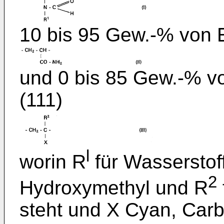
10 bis 95 Gew.-% von E
und 0 bis 85 Gew.-% vo
(111)
l
worin R
für Wasserstof
2
Hydroxymethyl und R
steht und X Cyan, Carb