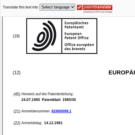
Translate this text into
(19)
EUROPÄI
(12)
(45)
Hinweis auf die Patenterteilung:
24.07.1985
Patentblatt 1985/30
(21)
Anmeldenummer:
82900099.1
(22)
Anmeldetag:
14.12.1981