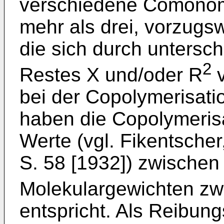
verschiedene Comonome
mehr als drei, vorzugsw
die sich durch untersc
2
Restes X und/oder R
v
bei der Copolymerisatio
haben die Copolymerisa
Werte (vgl. Fikentsche
S. 58 [1932]) zwischen
Molekulargewichten zw
entspricht. Als Reibun