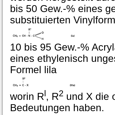
bis 50 Gew.-% eines g
substituierten Vinylfor
10 bis 95 Gew.-% Acry
eines ethylenisch unge
Formel lila
l
2
worin R
, R
und X die
Bedeutungen haben.