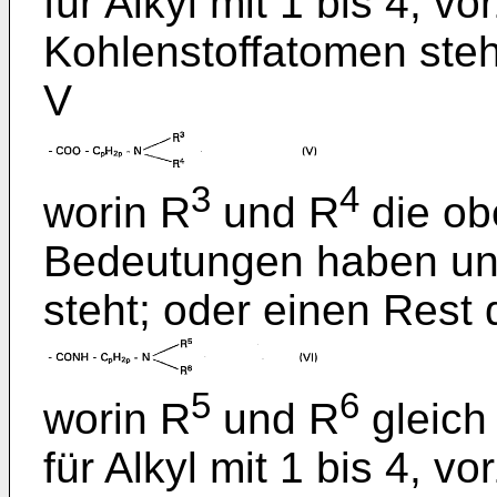
für Alkyl mit 1 bis 4, v
Kohlenstoffatomen steh
V
3
4
worin R
und R
die o
Bedeutungen haben und 
steht; oder einen Rest 
5
6
worin R
und R
gleich
für Alkyl mit 1 bis 4, v