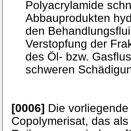
Polyacrylamide schne
Abbauprodukten hydro
den Behandlungsflu
Verstopfung der Fra
des Öl- bzw. Gasflu
schweren Schädigung
[0006]
Die vorliegende E
Copolymerisat, das als