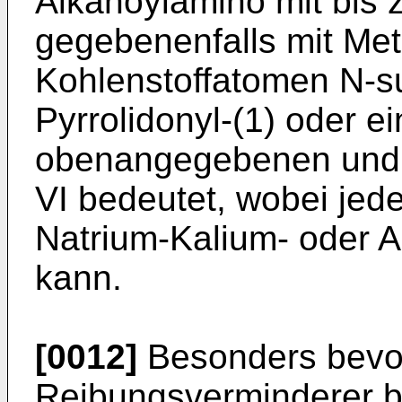
Alkanoylamino mit bis 
gegebenenfalls mit Meth
Kohlenstoffatomen N-sub
Pyrrolidonyl-(1) oder e
obenangegebenen und d
VI bedeutet, wobei jed
Natrium-Kalium- oder 
kann.
[0012]
Besonders bevor
Reibungsverminderer be