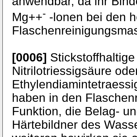
anwendbar, da ihr Bin
-
Mg++
-lonen bei den 
Flaschenreinigungsmasc
[0006]
Stickstoffhaltig
Nitrilotriessigsäure ode
Ethylendiamintetraessi
haben in den Flaschenr
Funktion, die Belag- un
Härtebildner des Wasse