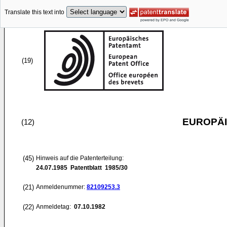
Translate this text into
(19)
EUROPÄI
(12)
(45)
Hinweis auf die Patenterteilung:
24.07.1985
Patentblatt 1985/30
(21)
Anmeldenummer:
82109253.3
(22)
Anmeldetag:
07.10.1982