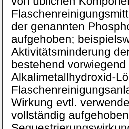
von üblichen Komponen
Flaschenreinigungsmit
der genannten Phosphor
aufgehoben; beispielsw
Aktivitätsminderung de
bestehend vorwiegend 
Alkalimetallhydroxid-L
Flaschenreinigungsanla
Wirkung evtl. verwend
vollständig aufgehoben
Sequestrierungswirkun