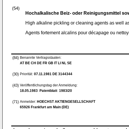
(54)
Hochalkalische Beiz- oder Reinigungsmittel s
High alkaline pickling or cleaning agents as well a
Agents fortement alcalins pour décapage ou nettoya
(84)
Benannte Vertragsstaaten:
AT BE CH DE FR GB IT LI NL SE
(30)
Priorität:
07.11.1981
DE 3144344
(43)
Veröffentlichungstag der Anmeldung:
18.05.1983
Patentblatt 1983/20
(71)
Anmelder:
HOECHST AKTIENGESELLSCHAFT
65926 Frankfurt am Main (DE)