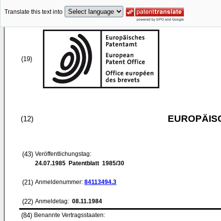
Translate this text into
(19)
EUROPÄIS
(12)
(43)
Veröffentlichungstag:
24.07.1985
Patentblatt 1985/30
(21)
Anmeldenummer:
84113494.3
(22)
Anmeldetag:
08.11.1984
(84)
Benannte Vertragsstaaten: