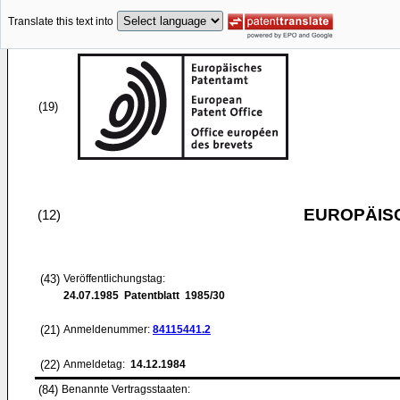
Translate this text into
(19)
EUROPÄIS
(12)
(43)
Veröffentlichungstag:
24.07.1985
Patentblatt 1985/30
(21)
Anmeldenummer:
84115441.2
(22)
Anmeldetag:
14.12.1984
(84)
Benannte Vertragsstaaten: