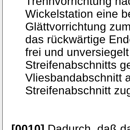
Trennvorrichtung na
Wickelstation eine 
Glättvorrichtung zu
das rückwärtige End
frei und unversiege
Streifenabschnitts 
Vliesbandabschnitt 
Streifenabschnitt zug
[0010]
Dadurch, daß das