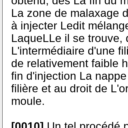
obtenu, dès La fin du 
La zone de malaxage dan
à injecter Ledit mélang
LaqueLLe il se trouve,
L'intermédiaire d'une fi
de relativement faible 
fin d'injection La napp
filière et au droit de L'
moule.
[0010]
Un tel procédé pe