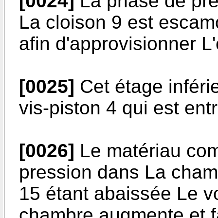
[0024]
La phase de pré
La cloison 9 est escam
afin d'approvisionner L'
[0025]
Cet étage inféri
vis-piston 4 qui est ent
[0026]
Le matériau com
pression dans La cham
15 étant abaissée Le v
chambre augmente et fai