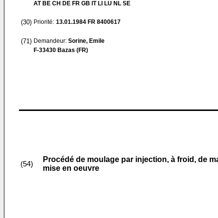
AT BE CH DE FR GB IT LI LU NL SE
(30)
Priorité:
13.01.1984
FR 8400617
(71)
Demandeur:
Sorine, Emile
F-33430 Bazas (FR)
Procédé de moulage par injection, à froid, de 
(54)
mise en oeuvre