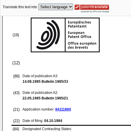
Translate this text into
(19)
(12)
(88)
Date of publication A3:
14.08.1985
Bulletin 1985/33
(43)
Date of publication A2:
22.05.1985
Bulletin 1985/21
(21)
Application number:
84111860
(22)
Date of filing:
04.10.1984
(84)
Designated Contracting States: