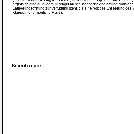
geschlossenen Öffnungsklappen (5) in Wirkverbindung stehende Dichtung 
ergibtsich eine gute, dem Mischgut nicht ausgesetzte Abdichtung, währen
Entleerungsöffnung zur Verfügung steht, die eine restlose Entleerung des 
Klappen (5) ermöglicht (Fig. 3).
Search report