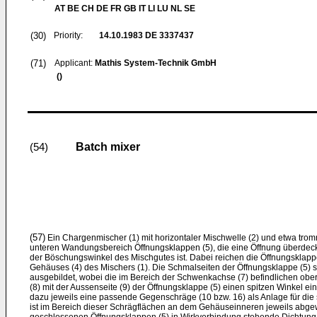
AT BE CH DE FR GB IT LI LU NL SE
(30)
Priority:
14.10.1983
DE 3337437
(71)
Applicant:
Mathis System-Technik GmbH
()
Batch mixer
(54)
(57)
Ein Chargenmischer (1) mit horizontaler Mischwelle (2) und etwa tro
unteren Wandungsbereich Öffnungsklappen (5), die eine Öffnung überdeck
der Böschungswinkel des Mischgutes ist. Dabei reichen die Öffnungsklappen
Gehäuses (4) des Mischers (1). Die Schmalseiten der Öffnungsklappe (5) s
ausgebildet, wobei die im Bereich der Schwenkachse (7) befindlichen ob
(8) mit der Aussenseite (9) der Öffnungsklappe (5) einen spitzen Winkel e
dazu jeweils eine passende Gegenschräge (10 bzw. 16) als Anlage für di
ist im Bereich dieser Schrägflächen an dem Gehäuseinneren jeweils abge