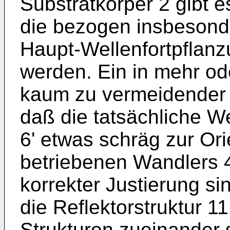
Substratkörper 2 gibt e
die bezogen insbesonde
Haupt-Wellenfortpflanzu
werden. Ein in mehr o
kaum zu vermeidender J
daß die tatsächliche W
6' etwas schräg zur Or
betriebenen Wandlers 4
korrekter Justierung s
die Reflektorstruktur 1
Strukturen zueinander 