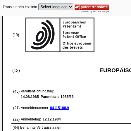
Translate this text into
(19)
EUROPÄIS
(12)
(43)
Veröffentlichungstag:
14.08.1985
Patentblatt 1985/33
(21)
Anmeldenummer:
84115188.9
(22)
Anmeldetag:
12.12.1984
(84)
Benannte Vertragsstaaten: