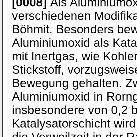
[0008]
Als Aluminiumoxi
verschiedenen Modifik
Böhmit. Besonders bewä
Aluminiumoxid als Katal
mit Inertgas, wie Kohle
Stickstoff, vorzugsweise
Bewegung gehalten. Z
Aluminiumoxid in Rorn
insbesondere von 0,2 
Katalysatorschicht wird
die Verweilzeit in der R