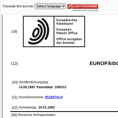
Translate this text into
(19)
EUROPÄIS
(12)
(43)
Veröffentlichungstag:
14.08.1985
Patentblatt 1985/33
(21)
Anmeldenummer:
85100741.9
(22)
Anmeldetag:
25.01.1985
(84)
Benannte Vertragsstaaten: