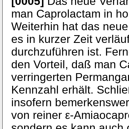
[0005]
Das neue Verfahr
man Caprolactam in ho
Weiterhin hat das neue
es in kurzer Zeit verläu
durchzuführen ist. Fer
den Vorteil, daß man C
verringerten Permangan
Kennzahl erhält. Schlie
insofern bemerkenswert a
von reiner ε-Amiaocap
sondern es kann auch 