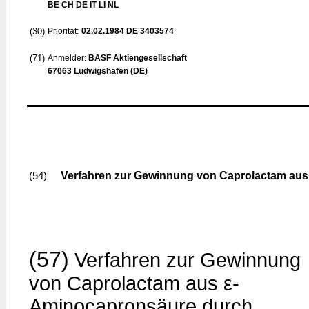
BE CH DE IT LI NL
(30)
Priorität:
02.02.1984
DE 3403574
(71)
Anmelder:
BASF Aktiengesellschaft
67063 Ludwigshafen (DE)
Verfahren zur Gewinnung von Caprolactam au
(54)
(57)
Verfahren zur Gewinnung
von Caprolactam aus ε-
Aminocapronsäure durch