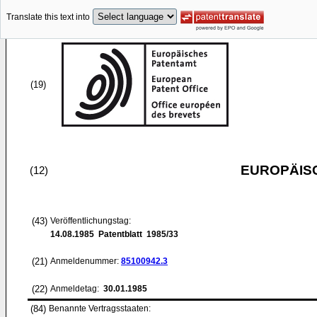
Translate this text into
(19)
EUROPÄIS
(12)
(43)
Veröffentlichungstag:
14.08.1985
Patentblatt 1985/33
(21)
Anmeldenummer:
85100942.3
(22)
Anmeldetag:
30.01.1985
(84)
Benannte Vertragsstaaten: