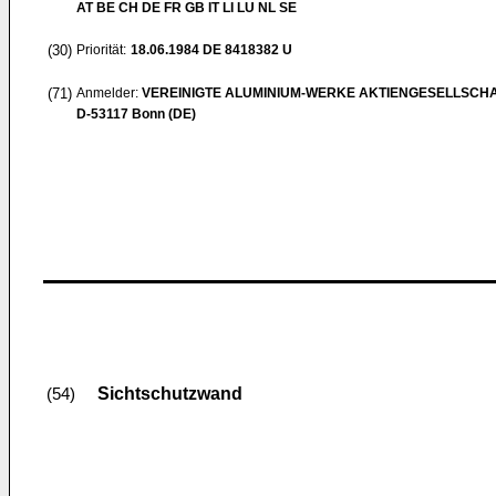
AT BE CH DE FR GB IT LI LU NL SE
(30)
Priorität:
18.06.1984
DE 8418382 U
(71)
Anmelder:
VEREINIGTE ALUMINIUM-WERKE AKTIENGESELLSCH
D-53117 Bonn (DE)
Sichtschutzwand
(54)