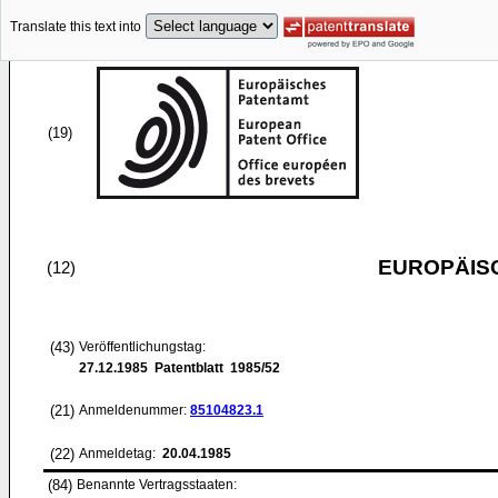
Translate this text into
(19)
EUROPÄIS
(12)
(43)
Veröffentlichungstag:
27.12.1985
Patentblatt 1985/52
(21)
Anmeldenummer:
85104823.1
(22)
Anmeldetag:
20.04.1985
(84)
Benannte Vertragsstaaten: