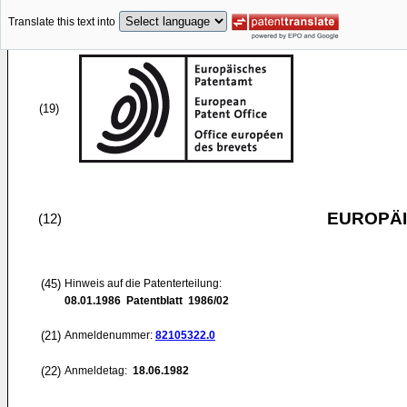
Translate this text into
(19)
EUROPÄI
(12)
(45)
Hinweis auf die Patenterteilung:
08.01.1986
Patentblatt 1986/02
(21)
Anmeldenummer:
82105322.0
(22)
Anmeldetag:
18.06.1982