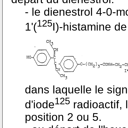
- le dienestrol 4-0-
125
1'(
I)-histamine de
dans laquelle le signe
125
d'iode
radioactif,
position 2 ou 5.