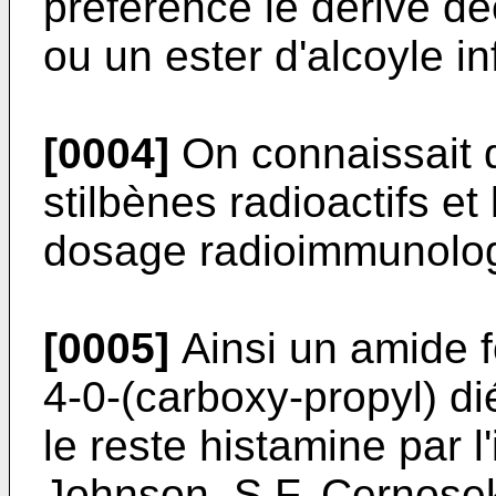
préférence le dérivé d
ou un ester d'alcoyle in
[0004]
On connaissait 
stilbènes radioactifs et 
dosage radioimmunolo
[0005]
Ainsi un amide f
4-0-(carboxy-propyl) dié
le reste histamine par l
Johnson, S.F. Cernosek