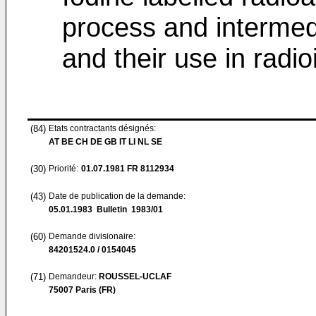
process and intermedi
and their use in rad
(84)
Etats contractants désignés:
AT BE CH DE GB IT LI NL SE
(30)
Priorité:
01.07.1981
FR 8112934
(43)
Date de publication de la demande:
05.01.1983
Bulletin 1983/01
(60)
Demande divisionaire:
84201524.0 / 0154045
(71)
Demandeur:
ROUSSEL-UCLAF
75007 Paris (FR)