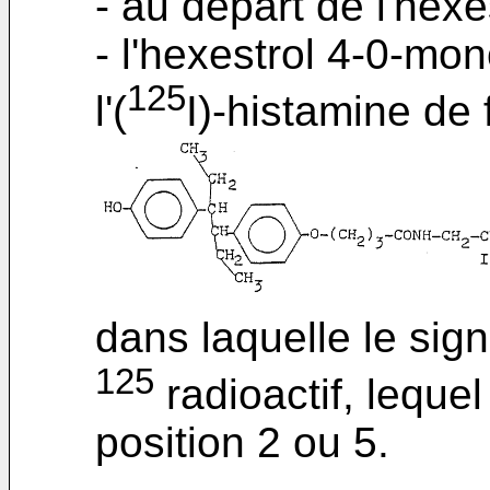
- au départ de l'hexe
- l'hexestrol 4-0-mo
125
l'(
I)-histamine de
dans laquelle le signe
125
radioactif, leque
position 2 ou 5.