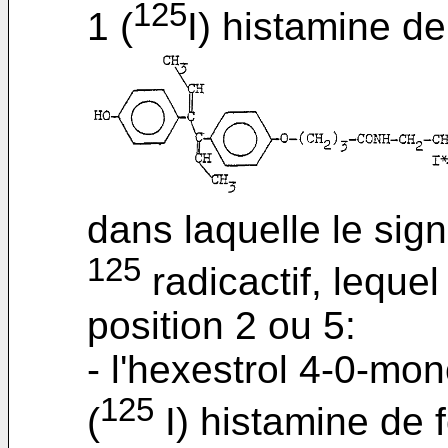
125
1 (
I) histamine de
dans laquelle le signe
125
radicactif, leque
position 2 ou 5:
- l'hexestrol 4-0-mo
125
(
I) histamine de 