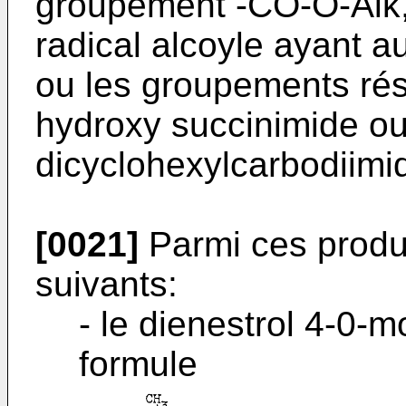
groupement -CO-O-Alk, 
radical alcoyle ayant 
ou les groupements résu
hydroxy succinimide o
dicyclohexylcarbodiimid
[0021]
Parmi ces produit
suivants:
- le dienestrol 4-0-
formule