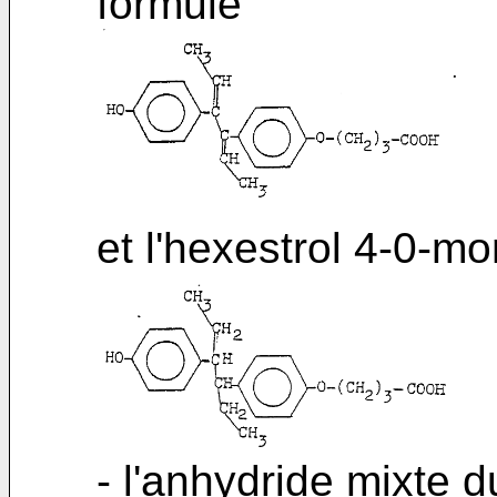
formule
et l'hexestrol 4-0-m
- l'anhydride mixte d